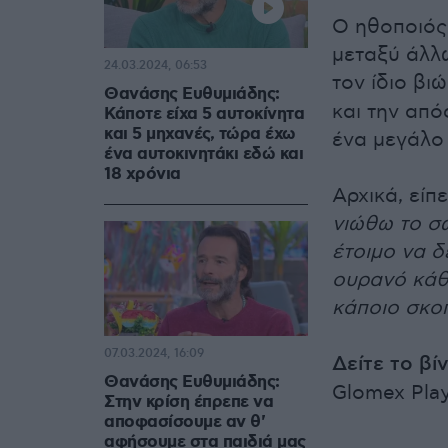
Ο ηθοποιός
μεταξύ άλλ
24.03.2024, 06:53
τον ίδιο βι
Θανάσης Ευθυμιάδης:
και την απ
Κάποτε είχα 5 αυτοκίνητα
και 5 μηχανές, τώρα έχω
ένα μεγάλο
ένα αυτοκινητάκι εδώ και
18 χρόνια
Αρχικά, είπ
νιώθω το σώ
έτοιμο να δ
ουρανό κάθε
κάποιο σκοπ
07.03.2024, 16:09
Δείτε το βί
Θανάσης Ευθυμιάδης:
Glomex Pla
Στην κρίση έπρεπε να
αποφασίσουμε αν θ'
αφήσουμε στα παιδιά μας