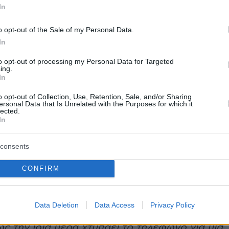
In
ο Άγιον Όρος, εκεί θα πάω"».
o opt-out of the Sale of my Personal Data.
που αποζητούσε ως νέος ηθοποιός, είπε:
«Ότα
In
την Αθήνα και έγινα ηθοποιός φυσικά τα
to opt-out of processing my Personal Data for Targeted
ματα που κυνηγούσα ήταν γίνω διάσημος να
ing.
In
παίρνω λεφτά και να με θέλουν οι γυναίκες
o opt-out of Collection, Use, Retention, Sale, and/or Sharing
αυτοκίνητα και τις μηχανές αυτό ήθελα».
ersonal Data that Is Unrelated with the Purposes for which it
lected.
In
α, ο Θανάσης Ευθυμιάδης αναφέρθηκε στο
μα ζωής, όπως τόνισε, που πήρε, μόλις έμαθε
consents
 πατέρας.
CONFIRM
αυτό, ανέφερε:
«Το πρώτο πολύ γρήγορα
 μου ήρθε ήταν μόλις μας επιβεβαιώνει
Data Deletion
Data Access
Privacy Policy
 είναι έγκυος η γυναίκα μου στο πρώτο μας
ώς την ίδια μέρα χτυπάει το τηλέφωνο για μια