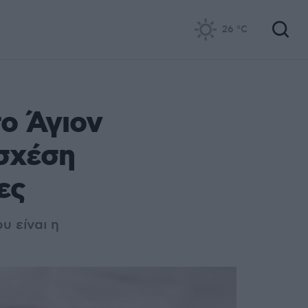
26
°C
ο Άγιον
 σχέση
ες
υ είναι η