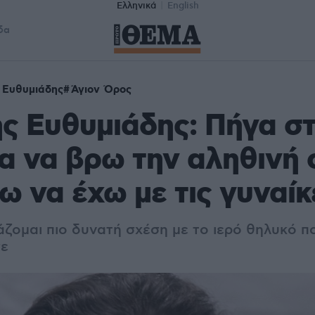
Ελληνικά
English
δα
 Ευθυμιάδης
Άγιον Όρος
 Ευθυμιάδης: Πήγα στ
α να βρω την αληθινή
ω να έχω με τις γυναίκ
άζομαι πιο δυνατή σχέση με το ιερό θηλυκό πο
σε