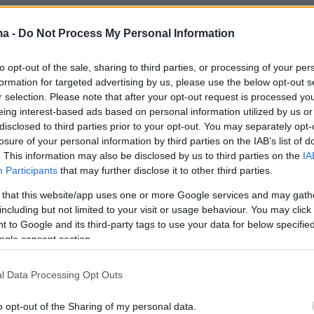
ma -
Do Not Process My Personal Information
τη του στον Θεό, τόνισε:
«Πιστεύω βέβαια στο
χτεί μεγάλη βοήθεια από συγκεκριμένες
to opt-out of the sale, sharing to third parties, or processing of your per
μου στο Άγιον Όρος στην Παναγία.
formation for targeted advertising by us, please use the below opt-out s
τικές αλυσίδες χρονών φύγανε από πάνω μου
r selection. Please note that after your opt-out request is processed y
eing interest-based ads based on personal information utilized by us or
ώτη μου επίσκεψη στον Άγιον Όρος».
disclosed to third parties prior to your opt-out. You may separately opt-
losure of your personal information by third parties on the IAB’s list of
 επίσκεψή του στο Περιβόλι της Παναγίας και
. This information may also be disclosed by us to third parties on the
IA
Participants
that may further disclose it to other third parties.
ε η ζωή του, ο ηθοποιός περιέγραψε:
«Ήταν σ
ης ζωής μου που έχω φτάσει σε ένα διέξοδο
 that this website/app uses one or more Google services and may gath
including but not limited to your visit or usage behaviour. You may click 
 εργένης, στις μεγάλες μου δόξες με τα
 to Google and its third-party tags to use your data for below specifi
ατα στην ελληνική τηλεόραση αλλά μέσα μου
ogle consent section.
κενό. Έψαχνα να βρω ποια είναι η αληθινή
έλω να έχω με τις γυναίκες. Ένιωθα ότι
l Data Processing Opt Outs
πιο δυνατή σχέση με το ιερό θηλυκό που είναι
o opt-out of the Sharing of my personal data.
πότε λέω "ποιο είναι το περιβόλι της