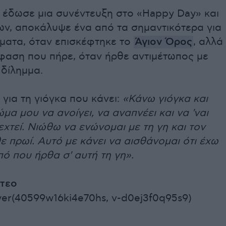
 έδωσε μια συνέντευξη στο «Happy Day» και
ων, αποκάλυψε ένα από τα σημαντικότερα για
ώματα, όταν επισκέφτηκε το
Άγιον Όρος
, αλλά
όφαση που πήρε, όταν ήρθε αντιμέτωπος με
 δίλημμα.
ε για τη γιόγκα που κάνει:
«Κάνω γιόγκα και
μα μου να ανοίγει, να αναπνέει και να 'ναι
εχτεί. Νιώθω να ενώνομαι με τη γη και τον
 πρωί. Αυτό με κάνει να αισθάνομαι ότι έχω
ό που ήρθα σ' αυτή τη γη».
ντεο
yer(40599w16ki4e70hs, v-d0ej3f0q95s9)