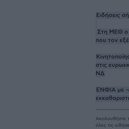
Ειδήσεις σ
Στη ΜΕΘ ο 
που τον εξ
Κινητοποίη
στις ευρωε
ΝΔ
ΕΝΦΙΑ με -
εκκαθαριστ
Ακολουθήστε 
όλες τις ειδήσ