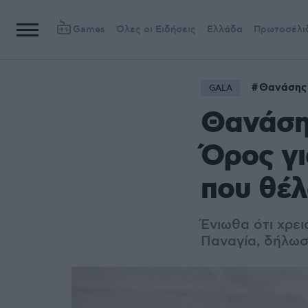
Games
Όλες οι Ειδήσεις
Ελλάδα
Πρωτοσέλι
Θανάσης
GALA
Θανάσης
Όρος γι
που θέλ
Ένιωθα ότι χρει
Παναγία, δήλω