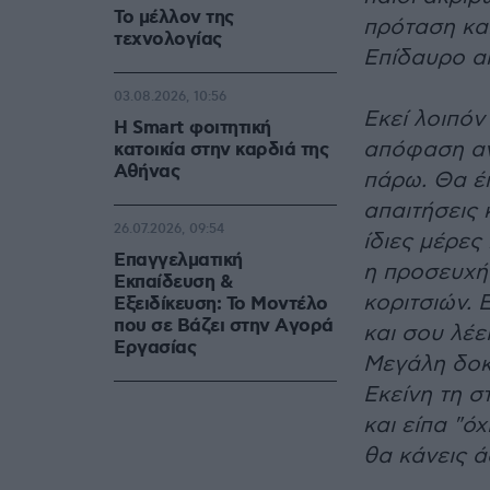
Το μέλλον της
πρόταση κα
τεχνολογίας
Επίδαυρο α
03.08.2026, 10:56
Εκεί λοιπόν
Η Smart φοιτητική
απόφαση αν
κατοικία στην καρδιά της
Αθήνας
πάρω. Θα έ
απαιτήσεις 
26.07.2026, 09:54
ίδιες μέρες
Επαγγελματική
η προσευχή
Εκπαίδευση &
κοριτσιών. 
Εξειδίκευση: Το Mοντέλο
που σε Bάζει στην Aγορά
και σου λέε
Eργασίας
Μεγάλη δοκι
Εκείνη τη σ
και είπα "ό
θα κάνεις ά