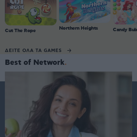
Northern Heights
Candy Bub
Cut The Rope
ΔΕΙΤΕ ΟΛΑ ΤΑ GAMES
Best of Network