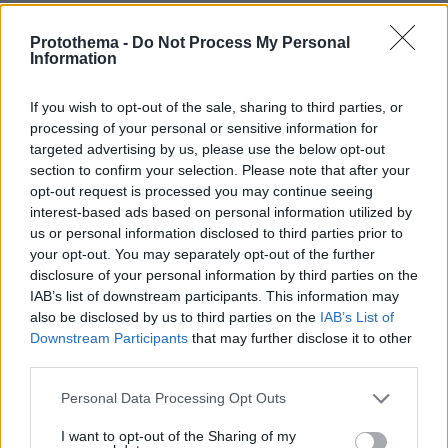
26.07.2026, 09:54
Protothema -
Do Not Process My Personal
Information
Επαγγελματική Εκπαίδευση & Εξειδίκευση: Το Mοντέλο που
σε Bάζει στην Aγορά Eργασίας
If you wish to opt-out of the sale, sharing to third parties, or
processing of your personal or sensitive information for
31.07.2026, 11:04
targeted advertising by us, please use the below opt-out
14+1 λόγοι που αξίζει να ζήσεις το επετειακό τριήμερο των
15 χρόνων του Spetses Mini Marathon
section to confirm your selection. Please note that after your
opt-out request is processed you may continue seeing
interest-based ads based on personal information utilized by
us or personal information disclosed to third parties prior to
ΡΟΗ ΕΙΔΗΣΕΩΝ
your opt-out. You may separately opt-out of the further
disclosure of your personal information by third parties on the
Ειδήσεις
Δημοφιλή
Σχολιασμένα
IAB’s list of downstream participants. This information may
also be disclosed by us to third parties on the
IAB’s List of
πριν 3 λεπτά
Downstream Participants
that may further disclose it to other
Δύτης βρήκε χρυσό σταυρό αξίας 3 εκατ. δολαρίων σε
third parties.
ναυάγιο: Χρόνια αργότερα κλάπηκε και
αντικαταστάθηκε με πλαστικό
Please note that this website/app uses one or more Google
Personal Data Processing Opt Outs
services and may gather and store information including but
πριν 3 λεπτά
Περισσότερο κόσμημα παρά ρολόι: Τα cocktail watches
not limited to your visit or usage behaviour. You may click to
I want to opt-out of the Sharing of my