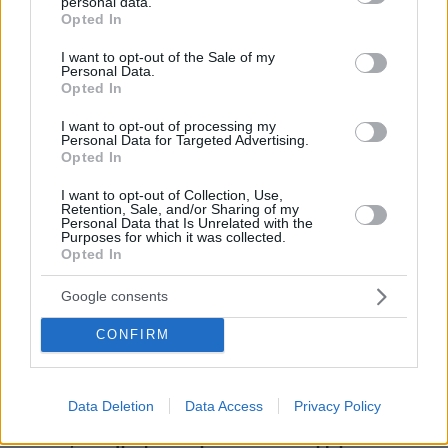
personal data.
είναι η νέα μας εμμονή
grant or deny consent to Google and its third-party tags to
Opted In
use your data for below specified purposes in below Google
πριν 4 λεπτά
consent section.
I want to opt-out of the Sale of my
Άγριο διπλό έγκλημα στην Ταϊλάνδη: Σκότωσαν δύο
Personal Data.
αδέλφια από τη Ρωσία για τη μηχανή τους και μια
Opted In
οικογένεια για το φορτηγάκι της
I want to opt-out of processing my
πριν 6 λεπτά
Personal Data for Targeted Advertising.
Η απόλυτη υποκρισία του Ελληνικού κράτους
Opted In
ΓΙΑΝΝΗΣ ΣΕΡΕΤΗΣ
I want to opt-out of Collection, Use,
πριν 6 λεπτά
Retention, Sale, and/or Sharing of my
Τεράστιο πρόβλημα στη μεσαία γραμμή, αποδοκιμασίες,
Personal Data that Is Unrelated with the
Purposes for which it was collected.
πίεση και εναλλακτικές
Opted In
πριν 7 λεπτά
Μετέτρεψαν χωράφι στη Χαλκηδόνα Θεσσαλονίκης σε
Google consents
χωματερή με μπάζα από ανακαινίσεις, δύο συλλήψεις
CONFIRM
πριν 7 λεπτά
Το μυστήριο με το «rainbow baby» λύθηκε μετά από 65
χρόνια: Η πιο συγκινητική ιστορία υιοθεσίας
Data Deletion
Data Access
Privacy Policy
πριν 8 λεπτά
Συνεχίζει να γράφει ιστορία ο Άλεν: «Σέρβιρε» τον