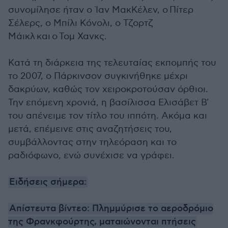
συνομίλησε ήταν ο Ίαν ΜακΚέλεν, ο Πίτερ
Σέλερς, ο Mπίλι Κόνολι, ο Τζορτζ
Μάικλ και ο Τομ Χανκς.
Κατά τη διάρκεια της τελευταίας εκπομπής του
το 2007, ο Πάρκινσον συγκινήθηκε μέχρι
δακρύων, καθώς τον χειροκροτούσαν όρθιοι.
Την επόμενη χρονιά, η βασίλισσα Ελισάβετ Β'
του απένειμε τον τίτλο του ιππότη. Ακόμα και
μετά, επέμεινε στις αναζητήσεις του,
συμβάλλοντας στην τηλεόραση και το
ραδιόφωνο, ενώ συνέχισε να γράφει.
Ειδήσεις σήμερα:
Απίστευτα βίντεο: Πλημμύρισε το αεροδρόμιο
της Φρανκφούρτης, ματαιώνονται πτήσεις