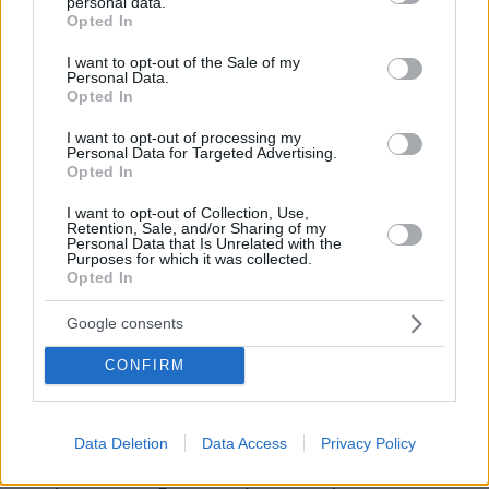
«Είναι η στιγμή που παγώνεις, ο πιο δυνατός που έχω
personal data.
grant or deny consent to Google and its third-party tags to
Opted In
ζήσει», λέει Έλληνας κάτοικος της Μπογκοτά για τον
use your data for below specified purposes in below Google
σεισμό των 7,4 Ρίχτερ
consent section.
I want to opt-out of the Sale of my
Personal Data.
πριν 10 λεπτά
Opted In
Παναθηναϊκός: Τι σημαίνει η ισοπαλία στο πρώτο ματς
και τι δείχνει για πρόκριση
I want to opt-out of processing my
Personal Data for Targeted Advertising.
πριν 13 λεπτά
Opted In
H συναρπαστική άγνωστη εναλλακτική της Βαρκελώνης
I want to opt-out of Collection, Use,
πριν 14 λεπτά
Retention, Sale, and/or Sharing of my
Εκτός βουλευτικών εκλογών το Γιάμπλακο στη Ρωσία,
Personal Data that Is Unrelated with the
το μόνο κόμμα που αντιτίθεται στην εισβολή στην
Purposes for which it was collected.
Opted In
Ουκρανία
πριν 14 λεπτά
Google consents
Προπονητής ΤΣΣΚΑ 1948: Η πίεση πρέπει να είναι στον
Παναθηναϊκό, εμείς να απολαύσουμε το παιχνίδι
CONFIRM
πριν 16 λεπτά
Από κολόνες διανομής ηλεκτρικής ενέργειας του
ΔΕΔΔΗΕ φέρεται να ξεκίνησε η φωτιά στον Κουβαρά
Data Deletion
Data Access
Privacy Policy
πριν 17 λεπτά