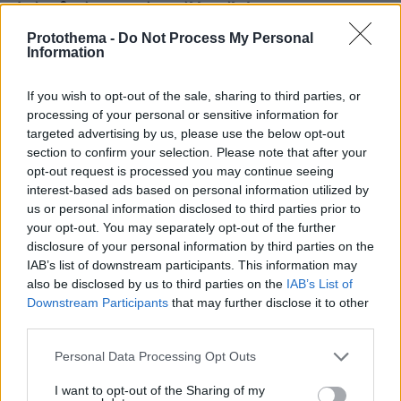
Από μαθητής, φοιτητής σε άλλη πόλη!
Protothema -
Do Not Process My Personal
05.08.2026, 08:38
Information
H Kaizen Gaming στο Παγκόσμιο Kύπελλο: Μία
διοργάνωση, δώδεκα πόλεις, χιλιάδες κοινές στιγμές
If you wish to opt-out of the sale, sharing to third parties, or
processing of your personal or sensitive information for
04.08.2026, 11:20
targeted advertising by us, please use the below opt-out
Πώς μια απλή ιδέα εξελίχθηκε σε κορυφαίο θεσμό
section to confirm your selection. Please note that after your
ρομποτικής στην Ελλάδα
opt-out request is processed you may continue seeing
interest-based ads based on personal information utilized by
us or personal information disclosed to third parties prior to
your opt-out. You may separately opt-out of the further
ΡΟΗ ΕΙΔΗΣΕΩΝ
disclosure of your personal information by third parties on the
IAB’s list of downstream participants. This information may
Ειδήσεις
Δημοφιλή
Σχολιασμένα
also be disclosed by us to third parties on the
IAB’s List of
Downstream Participants
that may further disclose it to other
third parties.
πριν 3 λεπτά
Αρρώστιες που συχνά οι γάτες κρύβουν και τι πρέπει να
Please note that this website/app uses one or more Google
κάνετε
Personal Data Processing Opt Outs
services and may gather and store information including but
πριν 8 λεπτά
not limited to your visit or usage behaviour. You may click to
I want to opt-out of the Sharing of my