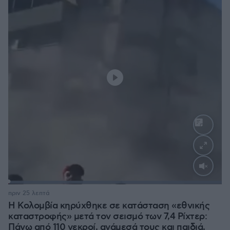
Loaded
:
100.00%
πριν 25 λεπτά
Η Κολομβία κηρύχθηκε σε κατάσταση «εθνικής
καταστροφής» μετά τον σεισμό των 7,4 Ρίχτερ:
Πάνω από 110 νεκροί, ανάμεσά τους και παιδιά,