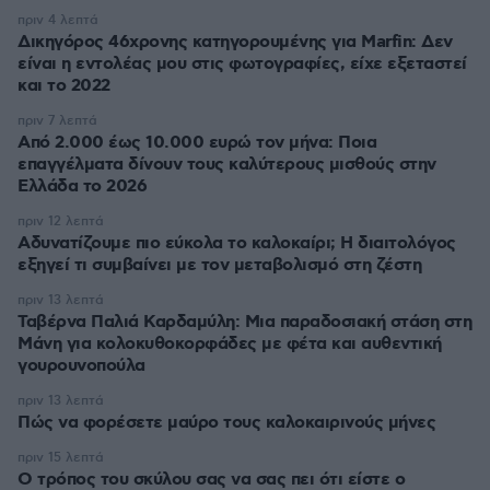
πριν 4 λεπτά
Δικηγόρος 46χρονης κατηγορουμένης για Marfin: Δεν
είναι η εντολέας μου στις φωτογραφίες, είχε εξεταστεί
και το 2022
πριν 7 λεπτά
Από 2.000 έως 10.000 ευρώ τον μήνα: Ποια
επαγγέλματα δίνουν τους καλύτερους μισθούς στην
Ελλάδα το 2026
πριν 12 λεπτά
Αδυνατίζουμε πιο εύκολα το καλοκαίρι; Η διαιτολόγος
εξηγεί τι συμβαίνει με τον μεταβολισμό στη ζέστη
πριν 13 λεπτά
Ταβέρνα Παλιά Καρδαμύλη: Μια παραδοσιακή στάση στη
Μάνη για κολοκυθοκορφάδες με φέτα και αυθεντική
γουρουνοπούλα
πριν 13 λεπτά
Πώς να φορέσετε μαύρο τους καλοκαιρινούς μήνες
πριν 15 λεπτά
Ο τρόπος του σκύλου σας να σας πει ότι είστε ο