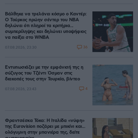
Βάλθηκε να τρελάνει κόσμο ο Καντέρ:
Ο Τούρκος πρώην σέντερ του NBA
δηλώνει ότι πληροί τα κριτήρια...
συμπερίληψης και δηλώνει υποψήφιος
να παίξει στο WNBA
36
07.08.2026, 23:30
Εντυπωσιάζει με την εμφάνισή της η
σύζυγος του Τζέντι Όσμαν στις
διακοπές τους στην Τουρκία, βίντεο
4
07.08.2026, 23:43
Φραντσέσκα Τόκα: Η Ιταλίδα «νύφη»
της Eurovision ποζάρει με μπικίνι και...
ολόγυμνη στην μπανιέρα της, δείτε