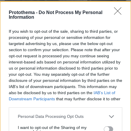
Protothema -
Do Not Process My Personal
Information
If you wish to opt-out of the sale, sharing to third parties, or
processing of your personal or sensitive information for
targeted advertising by us, please use the below opt-out
section to confirm your selection. Please note that after your
opt-out request is processed you may continue seeing
interest-based ads based on personal information utilized by
us or personal information disclosed to third parties prior to
your opt-out. You may separately opt-out of the further
disclosure of your personal information by third parties on the
IAB’s list of downstream participants. This information may
also be disclosed by us to third parties on the
IAB’s List of
Downstream Participants
that may further disclose it to other
third parties.
Please note that this website/app uses one or more Google
Personal Data Processing Opt Outs
07.08.2026, 18:22
services and may gather and store information including but
«Πόσα θέλεις για το κορίτσι;»: Τουρίστας στην
not limited to your visit or usage behaviour. You may click to
I want to opt-out of the Sharing of my