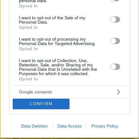
personal data.
Κρήτη ζητά... τιμή για να ασελγήσει σε ανήλικη, τι
grant or deny consent to Google and its third-party tags to
Opted In
καταγγέλλει ο ιδιοκτήτης επιχείρησης
use your data for below specified purposes in below Google
consent section.
I want to opt-out of the Sale of my
Personal Data.
Opted In
I want to opt-out of processing my
Personal Data for Targeted Advertising.
Opted In
I want to opt-out of Collection, Use,
Retention, Sale, and/or Sharing of my
Personal Data that Is Unrelated with the
Purposes for which it was collected.
Opted In
Google consents
CONFIRM
Data Deletion
Data Access
Privacy Policy