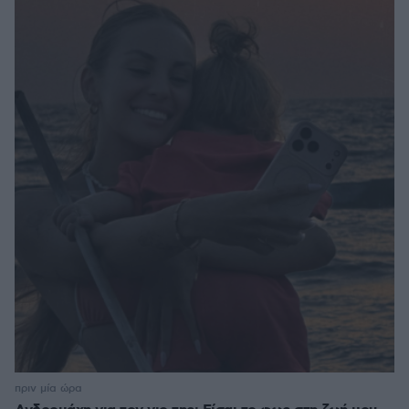
πριν μία ώρα