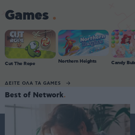
Games
Northern Heights
Candy Bub
Cut The Rope
ΔΕΙΤΕ ΟΛΑ ΤΑ GAMES
Best of Network