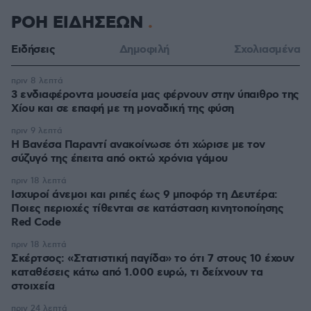
ΡΟΗ ΕΙΔΗΣΕΩΝ
Ειδήσεις
Δημοφιλή
Σχολιασμένα
πριν 8 λεπτά
3 ενδιαφέροντα μουσεία μας φέρνουν στην ύπαιθρο της
Χίου και σε επαφή με τη μοναδική της φύση
πριν 9 λεπτά
Η Βανέσα Παραντί ανακοίνωσε ότι χώρισε με τον
σύζυγό της έπειτα από οκτώ χρόνια γάμου
πριν 18 λεπτά
Ισχυροί άνεμοι και ριπές έως 9 μποφόρ τη Δευτέρα:
Ποιες περιοχές τίθενται σε κατάσταση κινητοποίησης
Red Code
πριν 18 λεπτά
Σκέρτσος: «Στατιστική παγίδα» το ότι 7 στους 10 έχουν
καταθέσεις κάτω από 1.000 ευρώ, τι δείχνουν τα
στοιχεία
πριν 24 λεπτά