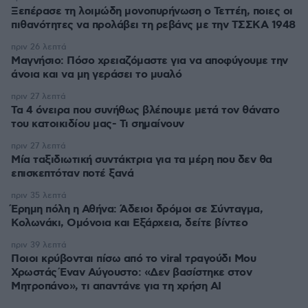
Ξεπέρασε τη λοιμώδη μονοπυρήνωση ο Τεττέη, ποιες οι
πιθανότητες να προλάβει τη ρεβάνς με την ΤΣΣΚΑ 1948
πριν 26 λεπτά
Μαγνήσιο: Πόσο χρειαζόμαστε για να αποφύγουμε την
άνοια και να μη γεράσει το μυαλό
πριν 27 λεπτά
Τα 4 όνειρα που συνήθως βλέπουμε μετά τον θάνατο
του κατοικιδίου μας- Τι σημαίνουν
πριν 27 λεπτά
Μία ταξιδιωτική συντάκτρια για τα μέρη που δεν θα
επισκεπτόταν ποτέ ξανά
πριν 35 λεπτά
Έρημη πόλη η Αθήνα: Άδειοι δρόμοι σε Σύνταγμα,
Κολωνάκι, Ομόνοια και Εξάρχεια, δείτε βίντεο
πριν 39 λεπτά
Ποιοι κρύβονται πίσω από το viral τραγούδι Μου
Χρωστάς Έναν Αύγουστο: «Δεν βασίστηκε στον
Μητροπάνο», τι απαντάνε για τη χρήση AI