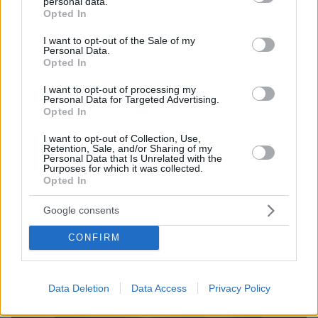
personal data.
grant or deny consent to Google and its third-party tags to
Opted In
use your data for below specified purposes in below Google
consent section.
I want to opt-out of the Sale of my
Personal Data.
Opted In
I want to opt-out of processing my
09.08.2026, 10:51
Personal Data for Targeted Advertising.
Ασθενής ξυλοκόπησε νοσηλεύτρια στα Επείγοντα
Opted In
του Ερυθρού Σταυρού, την άρπαξε από τα μαλλιά
I want to opt-out of Collection, Use,
και τη χτύπησε σε πόρτες - Τι καταγγέλλει η
Retention, Sale, and/or Sharing of my
ΠΟΕΔΗΝ
Personal Data that Is Unrelated with the
Purposes for which it was collected.
Opted In
Google consents
CONFIRM
Data Deletion
Data Access
Privacy Policy