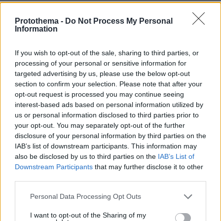
ΔΕΙΤΕ ΟΛΕΣ ΤΙΣ ΕΙΔΗΣΕΙΣ
Protothema -
Do Not Process My Personal
Information
If you wish to opt-out of the sale, sharing to third parties, or
ΤΑ ΠΙΟ ΔΗΜΟΦΙΛΗ
processing of your personal or sensitive information for
targeted advertising by us, please use the below opt-out
section to confirm your selection. Please note that after your
opt-out request is processed you may continue seeing
interest-based ads based on personal information utilized by
us or personal information disclosed to third parties prior to
your opt-out. You may separately opt-out of the further
disclosure of your personal information by third parties on the
IAB’s list of downstream participants. This information may
also be disclosed by us to third parties on the
IAB’s List of
Downstream Participants
that may further disclose it to other
third parties.
Please note that this website/app uses one or more Google
Personal Data Processing Opt Outs
services and may gather and store information including but
not limited to your visit or usage behaviour. You may click to
I want to opt-out of the Sharing of my