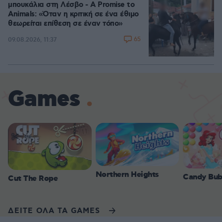
μπουκάλια στη Λέσβο - A Promise to
Animals: «Όταν η κριτική σε ένα έθιμο
θεωρείται επίθεση σε έναν τόπο»
65
09.08.2026, 11:37
Games
Northern Heights
Candy Bub
Cut The Rope
ΔΕΙΤΕ ΟΛΑ ΤΑ GAMES