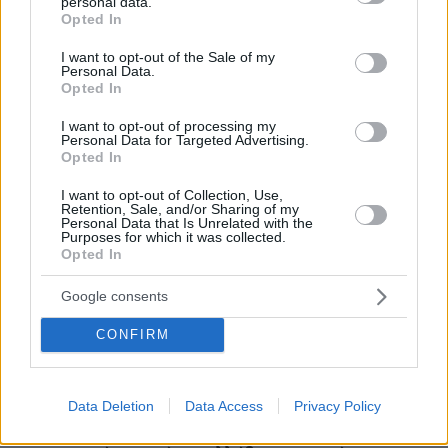
personal data.
grant or deny consent to Google and its third-party tags to
Opted In
use your data for below specified purposes in below Google
consent section.
I want to opt-out of the Sale of my
Personal Data.
Opted In
I want to opt-out of processing my
Personal Data for Targeted Advertising.
Opted In
I want to opt-out of Collection, Use,
Retention, Sale, and/or Sharing of my
Personal Data that Is Unrelated with the
Purposes for which it was collected.
Opted In
Google consents
CONFIRM
07.08.2026, 22:54
Data Deletion
Data Access
Privacy Policy
Ο «Δράκος» του Λονδίνου: 40χρονος με
προβλήματα όρασης σκότωνε και βίαζε γυναίκες,