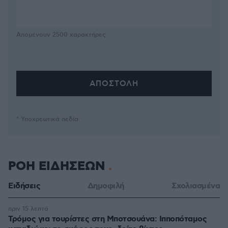
Απομένουν
2500
χαρακτήρες
* Υποχρεωτικά πεδία
ΡΟΗ ΕΙΔΗΣΕΩΝ
Ειδήσεις
Δημοφιλή
Σχολιασμένα
πριν 15 λεπτά
Τρόμος για τουρίστες στη Μποτσουάνα: Ιπποπόταμος