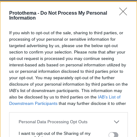
08.08.2026, 01:56
Αποκαλύψεις Telegraph για τον Ινφαντίνο: Η εξαψήφια
Protothema -
Do Not Process My Personal
αποζημίωση σε πρώην εργαζόμενη της UEFA και η
Information
φερόμενη σχέση τους
If you wish to opt-out of the sale, sharing to third parties, or
08.08.2026, 01:25
processing of your personal or sensitive information for
Ρωσία για το drone με εκρηκτικά σε γερμανικό
αεροδρόμιο: «Βιαστικά στημένη προβοκάτσια»
targeted advertising by us, please use the below opt-out
section to confirm your selection. Please note that after your
08.08.2026, 01:00
opt-out request is processed you may continue seeing
Ιδέες για πρωινό έτοιμο από το βράδυ: Εύκολες και
interest-based ads based on personal information utilized by
θρεπτικές επιλογές για κάθε μέρα
us or personal information disclosed to third parties prior to
your opt-out. You may separately opt-out of the further
disclosure of your personal information by third parties on the
ΔΕΙΤΕ ΟΛΕΣ ΤΙΣ ΕΙΔΗΣΕΙΣ
IAB’s list of downstream participants. This information may
also be disclosed by us to third parties on the
IAB’s List of
Downstream Participants
that may further disclose it to other
third parties.
ΤΑ ΠΙΟ ΔΗΜΟΦΙΛΗ
Please note that this website/app uses one or more Google
Personal Data Processing Opt Outs
services and may gather and store information including but
not limited to your visit or usage behaviour. You may click to
I want to opt-out of the Sharing of my