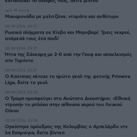
καταδιώκει το σκάφος τους, δείτε βίντεο
πριν 18 λεπτά
Μακαρονάδα με μελιτζάνα, ντομάτα και ανθότυρο
08.08.2026, 04:13
Ρωσικά πλήγματα σε Κίεβο και Μπροβαρί: Τρεις νεκροί,
ανάμεσά τους ένα παιδί
08.08.2026, 03:37
Ήττα της Σάκκαρη με 2-0 από την Γκοφ και αποκλεισμός
στο Τορόντο
08.08.2026, 03:31
Ο Κούτσιας πέτυχε το πρώτο γκολ της φετινής Primeira
Liga, δείτε το γκολ
08.08.2026, 03:00
Ο Τραμπ προσφεύγει στο Ανώτατο Δικαστήριο: «Εθνική
ντροπή» το μπλόκο στην αίθουσα χορού του Λευκού
Οίκου
08.08.2026, 02:28
Ορκίστηκε πρόεδρος της Κολομβίας ο Αμπελάρδο ντε
λα Εσπριέγια, δείτε βίντεο