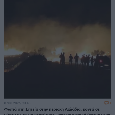
1
07.08.2026, 23:40
Φωτιά στη Σητεία στην περιοχή Αχλάδια, κοντά σε
πάρκο με ανεμογεννήτριες, πνέουν ισχυροί άνεμοι στην