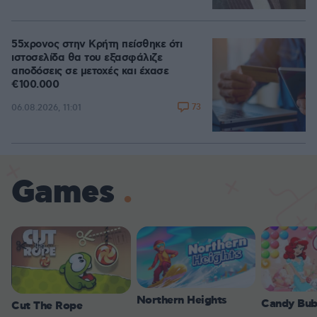
55χρονος στην Κρήτη πείσθηκε ότι
ιστοσελίδα θα του εξασφάλιζε
αποδόσεις σε μετοχές και έχασε
€100.000
73
06.08.2026, 11:01
Games
Northern Heights
Candy Bub
Cut The Rope