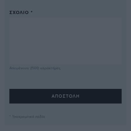
ΣΧΌΛΙΟ *
Απομένουν
2500
χαρακτήρες
* Υποχρεωτικά πεδία