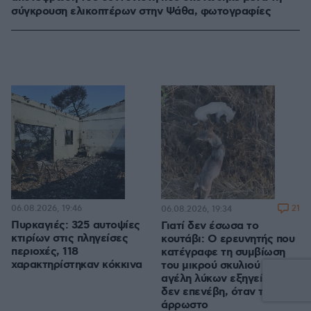
σύγκρουση ελικοπτέρων στην Ψάθα, φωτογραφίες
06.08.2026, 19:46
21
06.08.2026, 19:34
Πυρκαγιές: 325 αυτοψίες
Γιατί δεν έσωσα το
κτιρίων στις πληγείσες
κουτάβι: Ο ερευνητής που
περιοχές, 118
κατέγραφε τη συμβίωση
χαρακτηρίστηκαν κόκκινα
του μικρού σκυλιού με
αγέλη λύκων εξηγεί γιατί
δεν επενέβη, όταν το είδε
άρρωστο