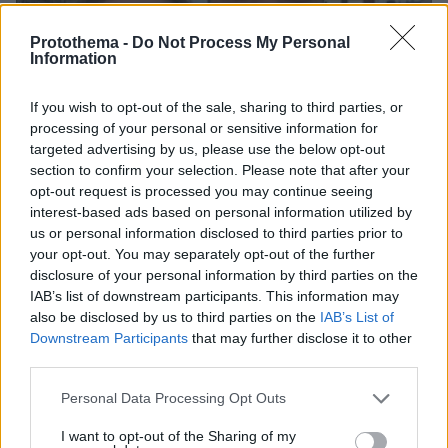
Protothema -
Do Not Process My Personal
Information
If you wish to opt-out of the sale, sharing to third parties, or
processing of your personal or sensitive information for
targeted advertising by us, please use the below opt-out
section to confirm your selection. Please note that after your
opt-out request is processed you may continue seeing
interest-based ads based on personal information utilized by
us or personal information disclosed to third parties prior to
your opt-out. You may separately opt-out of the further
disclosure of your personal information by third parties on the
IAB’s list of downstream participants. This information may
06.08.2026, 12:32
also be disclosed by us to third parties on the
IAB’s List of
Η αποκαλυπτική κατάθεση της συζύγου του
Downstream Participants
that may further disclose it to other
Αφγανού: Πώς γνωρίσαμε τη Λίσα, γιατί
third parties.
υποψιάστηκα ότι ήταν το πτώμα στη βαλίτσα
Please note that this website/app uses one or more Google
Personal Data Processing Opt Outs
services and may gather and store information including but
not limited to your visit or usage behaviour. You may click to
I want to opt-out of the Sharing of my