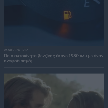
06.08.2026, 19:12
Ποιο αυτοκίνητο βενζίνης έκανε 1.980 χλμ με έναν
ανεφοδιασμό;