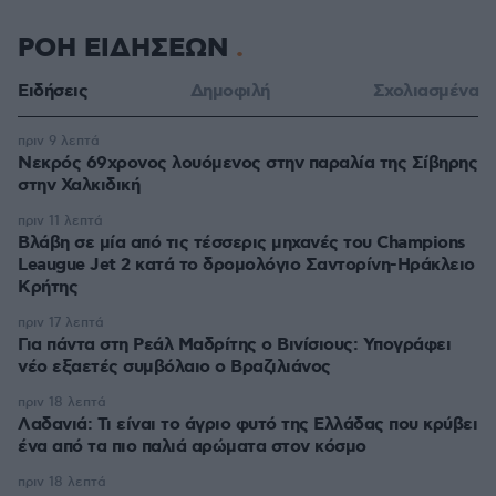
ΡΟΗ ΕΙΔΗΣΕΩΝ
Ειδήσεις
Δημοφιλή
Σχολιασμένα
πριν 9 λεπτά
Νεκρός 69χρονος λουόμενος στην παραλία της Σίβηρης
στην Χαλκιδική
πριν 11 λεπτά
Βλάβη σε μία από τις τέσσερις μηχανές του Champions
Leaugue Jet 2 κατά το δρομολόγιο Σαντορίνη-Ηράκλειο
Κρήτης
πριν 17 λεπτά
Για πάντα στη Ρεάλ Μαδρίτης ο Βινίσιους: Υπογράφει
νέο εξαετές συμβόλαιο ο Βραζιλιάνος
πριν 18 λεπτά
Λαδανιά: Τι είναι το άγριο φυτό της Ελλάδας που κρύβει
ένα από τα πιο παλιά αρώματα στον κόσμο
πριν 18 λεπτά