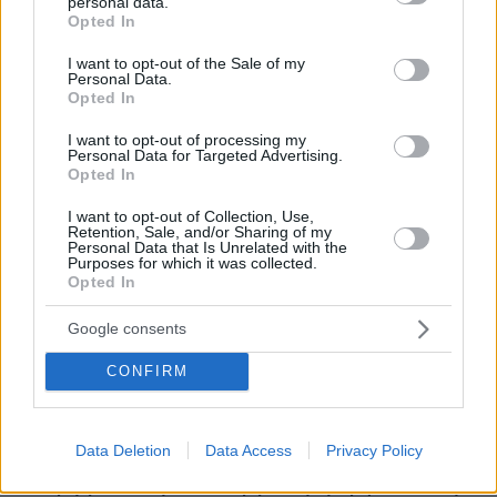
personal data.
grant or deny consent to Google and its third-party tags to
Opted In
use your data for below specified purposes in below Google
consent section.
I want to opt-out of the Sale of my
Personal Data.
Opted In
I want to opt-out of processing my
Personal Data for Targeted Advertising.
Opted In
I want to opt-out of Collection, Use,
Retention, Sale, and/or Sharing of my
Personal Data that Is Unrelated with the
Purposes for which it was collected.
Opted In
Google consents
CONFIRM
Data Deletion
Data Access
Privacy Policy
06.08.2026, 09:18
Νεαρή γυναίκα με ακατέργαστη ομορφιά από την