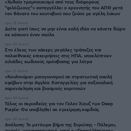
«Χυδαίο τραμπουκισμό από τους διάφορους
"φιλόζωους"» καταγγέλλει ο ερευνητής του ΑΠΘ μετά
τον θάνατο του κουταβιού που ζούσε με αγέλη λύκων
πριν 18 λεπτά
Δείτε γιατί ίσως να μην είναι καλή ιδέα να κάνετε δώρο
σε κάποιον έναν σκύλο
πριν 20 λεπτά
Στο έλεος των χάκερς μεγάλες τράπεζες και
πολυεθνικές επιχειρήσεις στις ΗΠΑ, υποκλέπτουν
χιλιάδες κωδικούς πρόσβασης για λύτρα
πριν 21 λεπτά
«Κουλτούρα» μισογυνισμού σε στρατιωτική σχολή
εφήβων στην Αγγλία: Καταγγελίες για σεξουαλική
παρενόχληση και βιασμούς κοριτσιών
πριν 24 λεπτά
Τέλος οι περιοδείες για τον Γκλεν Χιουζ των Deep
Purple: Θα υποβληθεί σε εγχείρηση καρδιάς
πριν 32 λεπτά
Ανάλυση: Το μετέωρο βήμα της Ευρώπης - Πόλεμοι,
φωτιές, μεταναστευτικό, γιατί η «Γηραιά Ήπειρος»