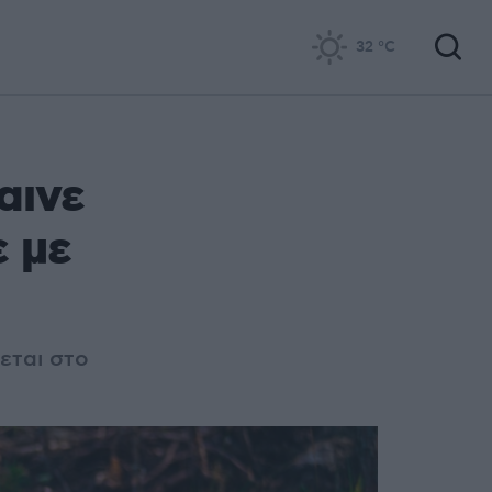
32
°C
αινε
ε με
εται στο