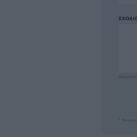
ΣΧΌΛΙΟ
Απομένο
* Υποχρεω