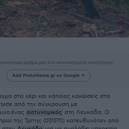
περισσότερα άρθρα μας
στα αποτελέσματα αναζήτησης
Add Protothema.gr on Google
γμα στο χέρι και κάποιες κακώσεις στα
τωσε από την σύγκρουση με
υνο ένας
αστυνομικός
στη Λευκάδα. Ο
πρωί της Τρίτης (07/070) κατευθυνόταν από
ο στην
Λευκάδα
για να αναλάβει υπηρεσία.