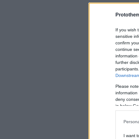
Protothe
If you wish 
sensitive in
confirm you
continue se
information 
further disc
participants
Downstream 
Please note
information 
deny consent
in below Go
Persona
I want t