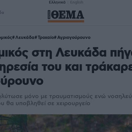
Ελληνικά
English
δα
μικός
Λευκάδα
Τροχαίο
Αγριογούρουνο
ικός στη Λευκάδα πήγ
ηρεσία του και τράκαρ
ούρουνο
γλύτωσε μόνο με τραυματισμού
ς ενώ νοσηλεύ
υ θα υποβληθεί σε χειρουργείο