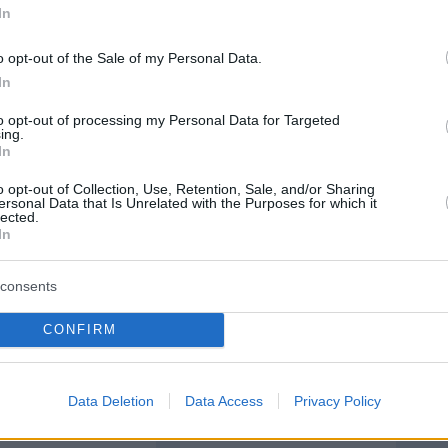
In
o opt-out of the Sale of my Personal Data.
protothema.gr στο Google News
το
και μάθετε πρώτοι
In
εις
to opt-out of processing my Personal Data for Targeted
Ειδήσεις
 τελευταίες
από την Ελλάδα και τον Κόσμο, τη
ing.
In
Protothema.gr
μβαίνουν, στο
o opt-out of Collection, Use, Retention, Sale, and/or Sharing
ersonal Data that Is Unrelated with the Purposes for which it
ΙΑ
ΠΡΟΣΘΗΚΗ ΣΧΟΛΙΟΥ
lected.
In
consents
ΣΘΗΚΗ ΣΧΟΛΙΟΥ
CONFIRM
 *
EMAIL
Data Deletion
Data Access
Privacy Policy