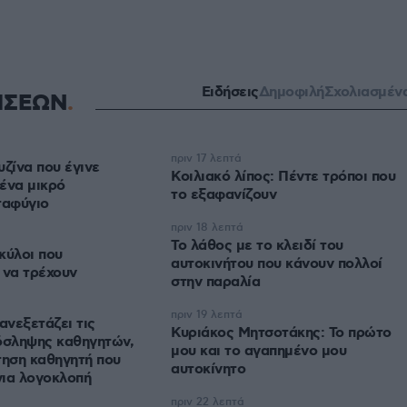
Ειδήσεις
Δημοφιλή
Σχολιασμέν
ΗΣΕΩΝ
πριν 17 λεπτά
υζίνα που έγινε
Κοιλιακό λίπος: Πέντε τρόποι που
ένα μικρό
το εξαφανίζουν
ταφύγιο
πριν 18 λεπτά
Το λάθος με το κλειδί του
σκύλοι που
αυτοκινήτου που κάνουν πολλοί
 να τρέχουν
στην παραλία
πριν 19 λεπτά
ανεξετάζει τις
Κυριάκος Μητσοτάκης: Το πρώτο
όσληψης καθηγητών,
μου και το αγαπημένο μου
τηση καθηγητή που
αυτοκίνητο
για λογοκλοπή
πριν 22 λεπτά