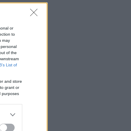
sonal or
ection to
ou may
 personal
out of the
 downstream
B’s List of
er and store
to grant or
ed purposes