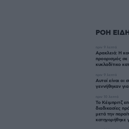
ΡΟΗ ΕΙΔ
πριν 9 λεπτά
Αρακλειά: Η κο
προορισμός σε 
κυκλαδίτικο κα
πριν 9 λεπτά
Αυτοί είναι οι 
γεννήθηκαν για
πριν 10 λεπτά
Το Κέιμπριτζ επ
διαδικασίες πρ
μετά την παραί
κατηγορήθηκε 