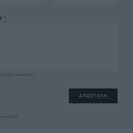
 *
υν
2500
χαρακτήρες
τικά πεδία