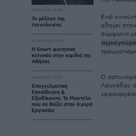
27.07.2026, 06:00
Ενώ κινούν
Το μέλλον της
τεχνολογίας
οδηγεί στο
σύμφωνα μ
03.08.2026, 10:56
αγριογούρ
Η Smart φοιτητική
τραυματισμ
κατοικία στην καρδιά της
Αθήνας
Ο αστυνομι
26.07.2026, 09:54
Λευκάδας ό
Επαγγελματική
Εκπαίδευση &
χειρουργείο
Εξειδίκευση: Το Mοντέλο
που σε Bάζει στην Aγορά
Eργασίας