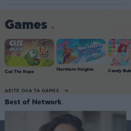
Games
Northern Heights
Candy Bub
Cut The Rope
ΔΕΙΤΕ ΟΛΑ ΤΑ GAMES
Best of Network