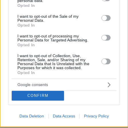
personal data.
grant or deny consent to Google and its third-party tags to
Opted In
use your data for below specified purposes in below Google
03.08.2026, 10:56
consent section.
Η Smart φοιτητική κατοικία στην καρδιά της Αθήνας
I want to opt-out of the Sale of my
Personal Data.
Opted In
26.07.2026, 09:54
Επαγγελματική Εκπαίδευση & Εξειδίκευση: Το Mοντέλο που
I want to opt-out of processing my
Personal Data for Targeted Advertising.
σε Bάζει στην Aγορά Eργασίας
Opted In
ΣΧΟΛΙΑ
(1)
I want to opt-out of Collection, Use,
Retention, Sale, and/or Sharing of my
Personal Data that Is Unrelated with the
ΠΡΟΣΘΗΚΗ ΣΧΟΛΙΟΥ
Purposes for which it was collected.
Opted In
και με το μπαρδον ΠΘ
15.06.2026, 14:19
Google consents
Ο Κουλης ναυλωσε κρουαζιεροπλοια για την
CONFIRM
καθημερινη και ασφαλη μεταφορα των
αλλαχουακμπαρηδων ψηφοφορων του για να μην
ταλαιπωρουνται ???
Data Deletion
Data Access
Privacy Policy
ΑΠΑΝΤΗΣΗ