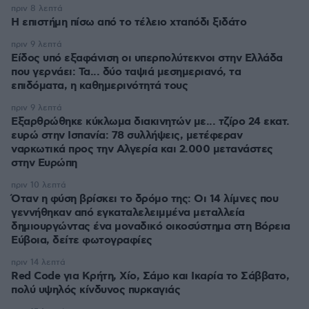
πριν 8 λεπτά
Η επιστήμη πίσω από το τέλειο χταπόδι ξιδάτο
πριν 9 λεπτά
Είδος υπό εξαφάνιση οι υπερπολύτεκνοι στην Ελλάδα
που γερνάει: Τα... δύο ταψιά μεσημεριανό, τα
επιδόματα, η καθημερινότητά τους
πριν 9 λεπτά
Εξαρθρώθηκε κύκλωμα διακινητών με... τζίρο 24 εκατ.
ευρώ στην Ισπανία: 78 συλλήψεις, μετέφεραν
ναρκωτικά προς την Αλγερία και 2.000 μετανάστες
στην Ευρώπη
πριν 10 λεπτά
Όταν η φύση βρίσκει το δρόμο της: Οι 14 λίμνες που
γεννήθηκαν από εγκαταλελειμμένα μεταλλεία
δημιουργώντας ένα μοναδικό οικοσύστημα στη Βόρεια
Εύβοια, δείτε φωτογραφίες
πριν 14 λεπτά
Red Code για Κρήτη, Χίο, Σάμο και Ικαρία το Σάββατο,
πολύ υψηλός κίνδυνος πυρκαγιάς