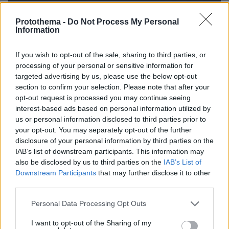
Protothema -
Do Not Process My Personal
Information
If you wish to opt-out of the sale, sharing to third parties, or
processing of your personal or sensitive information for
targeted advertising by us, please use the below opt-out
section to confirm your selection. Please note that after your
opt-out request is processed you may continue seeing
interest-based ads based on personal information utilized by
us or personal information disclosed to third parties prior to
your opt-out. You may separately opt-out of the further
disclosure of your personal information by third parties on the
IAB’s list of downstream participants. This information may
also be disclosed by us to third parties on the
IAB’s List of
Downstream Participants
that may further disclose it to other
third parties.
Please note that this website/app uses one or more Google
Personal Data Processing Opt Outs
27.07.2026, 06:00
services and may gather and store information including but
Το μέλλον της τεχνολογίας
not limited to your visit or usage behaviour. You may click to
I want to opt-out of the Sharing of my