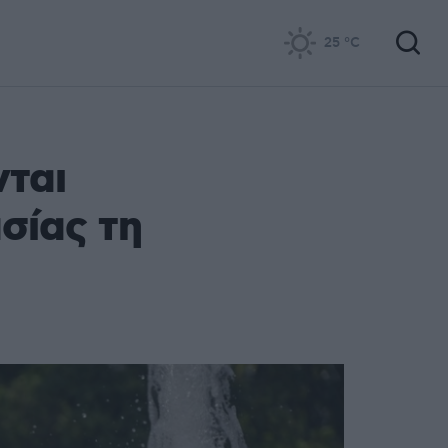
25
°C
νται
σίας τη