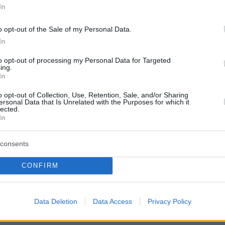
ΝΗΣΟΣ
In
o opt-out of the Sale of my Personal Data.
In
ιές νεφώσεις κατά περιόδους πιο πυκνές.
to opt-out of processing my Personal Data for Targeted
ing.
 δυτικές διευθύνσεις 3 με 4 μποφόρ.
In
: Από 18 έως 30 και στα ηπειρωτικά έως 32
o opt-out of Collection, Use, Retention, Sale, and/or Sharing
ύς Κελσίου. Στο εσωτερικό της Ηπείρου 2 με
ersonal Data that Is Unrelated with the Purposes for which it
lected.
χαμηλότερη.
In
 ΑΝΑΤΟΛΙΚΗ ΣΤΕΡΕΑ, ΕΥΒΟΙΑ, ΑΝΑΤΟΛΙΚΗ
consents
ΝΗΣΟΣ
CONFIRM
ιές νεφώσεις κατά περιόδους πιο πυκνές.
Data Deletion
Data Access
Privacy Policy