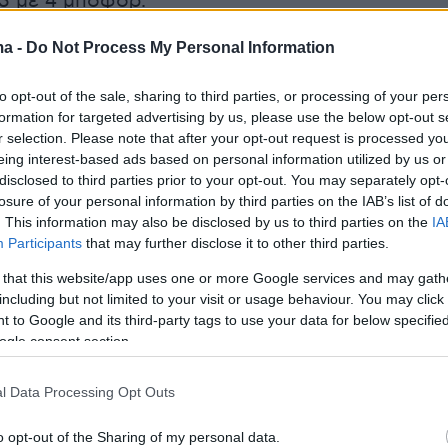
3 με 4 μποφόρ.
ma -
Do Not Process My Personal Information
σία θα σημειώσει μικρή άνοδο σε όλη τη
άσει στις περισσότερες περιοχές τους 29 με
to opt-out of the sale, sharing to third parties, or processing of your per
και τοπικά στα ηπειρωτικά τους 33 με 35
formation for targeted advertising by us, please use the below opt-out s
λσίου.
r selection. Please note that after your opt-out request is processed y
eing interest-based ads based on personal information utilized by us or
disclosed to third parties prior to your opt-out. You may separately opt-
Α, ΘΡΑΚΗ
losure of your personal information by third parties on the IAB’s list of
. This information may also be disclosed by us to third parties on the
IA
Participants
that may further disclose it to other third parties.
 that this website/app uses one or more Google services and may gath
ιές νεφώσεις κατά περιόδους πιο πυκνές.
including but not limited to your visit or usage behaviour. You may click 
αβλητοί 3 με 4 μποφόρ.
 to Google and its third-party tags to use your data for below specifi
α: Από 17 έως 33 με 34 βαθμούς Κελσίου. Στη
ogle consent section.
εδονία 2 με 4 βαθμούς χαμηλότερη.
l Data Processing Opt Outs
ΟΥ, ΗΠΕΙΡΟΣ, ΔΥΤΙΚΗ ΣΤΕΡΕΑ, ΔΥΤΙΚΗ
o opt-out of the Sharing of my personal data.