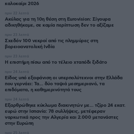
καλοκαίρι 2026
πριν 22 λεπτά
Ακύλας για τη 10η θέση στη Eurovision: Σίγουρα
αδικηθήκαμε, σε καμία περίπτωση δεν το αξίζαμε
πριν 23 λεπτά
Σχεδόν 100 νεκροί από τις πλημμύρες στη
βορειοανατολική Ινδία
πριν 23 λεπτά
Η επιστήμη πίσω από το τέλειο χταπόδι ξιδάτο
πριν 24 λεπτά
Είδος υπό εξαφάνιση οι υπερπολύτεκνοι στην Ελλάδα
που γερνάει: Τα... δύο ταψιά μεσημεριανό, τα
επιδόματα, η καθημερινότητά τους
πριν 24 λεπτά
Εξαρθρώθηκε κύκλωμα διακινητών με... τζίρο 24 εκατ.
ευρώ στην Ισπανία: 78 συλλήψεις, μετέφεραν
ναρκωτικά προς την Αλγερία και 2.000 μετανάστες
στην Ευρώπη
πριν 25 λεπτά