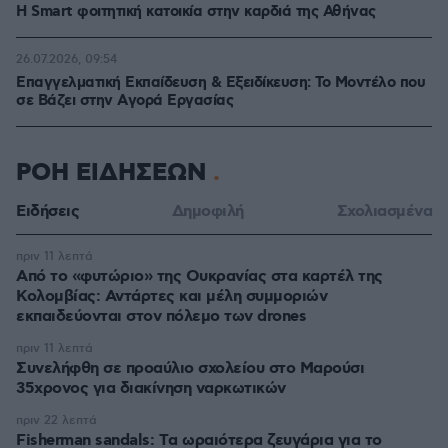
Η Smart φοιτητική κατοικία στην καρδιά της Αθήνας
26.07.2026, 09:54
Επαγγελματική Εκπαίδευση & Εξειδίκευση: Το Mοντέλο που
σε Bάζει στην Aγορά Eργασίας
ΡΟΗ ΕΙΔΗΣΕΩΝ
Ειδήσεις
Δημοφιλή
Σχολιασμένα
πριν 11 λεπτά
Από το «φυτώριο» της Ουκρανίας στα καρτέλ της
Κολομβίας: Αντάρτες και μέλη συμμοριών
εκπαιδεύονται στον πόλεμο των drones
πριν 11 λεπτά
Συνελήφθη σε προαύλιο σχολείου στο Μαρούσι
35χρονος για διακίνηση ναρκωτικών
πριν 22 λεπτά
Fisherman sandals: Tα ωραιότερα ζευγάρια για το