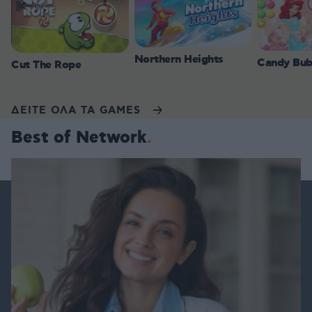
Northern Heights
Candy Bub
Cut The Rope
ΔΕΙΤΕ ΟΛΑ ΤΑ GAMES
Best of Network