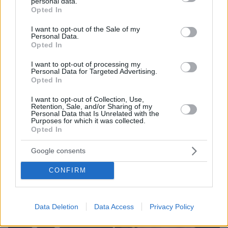
personal data.
grant or deny consent to Google and its third-party tags to
υιοθέτησαν τον Αφγανό στη Λέσβο - Η αρχική
Opted In
use your data for below specified purposes in below Google
εκδοχή για το φονικό στην Κυψέλη και η σιωπή
consent section.
στην απολογία
I want to opt-out of the Sale of my
Personal Data.
Opted In
I want to opt-out of processing my
Personal Data for Targeted Advertising.
Opted In
I want to opt-out of Collection, Use,
Retention, Sale, and/or Sharing of my
Personal Data that Is Unrelated with the
Purposes for which it was collected.
Opted In
Google consents
CONFIRM
Data Deletion
Data Access
Privacy Policy