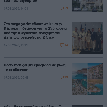
κρατήσω άφθαρτο»
53
07.08.2026, 14:04
Στο mega yacht «Boardwalk» στην
Κέρκυρα η δεξίωση για τα 250 χρόνια
από την αμερικανική ανεξαρτησία -
Δείτε φωτογραφίες και βίντεο
14
07.08.2026, 13:23
Πόσο κοστίζει μία εβδομάδα σε βίλες
- παράδεισους
29
07.08.2026, 09:43
«Δεν θα με κυριεύσει ο φόβος»: Ο