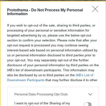
Protothema -
Do Not Process My Personal
Information
If you wish to opt-out of the sale, sharing to third parties, or
processing of your personal or sensitive information for
targeted advertising by us, please use the below opt-out
section to confirm your selection. Please note that after your
opt-out request is processed you may continue seeing
interest-based ads based on personal information utilized by
us or personal information disclosed to third parties prior to
your opt-out. You may separately opt-out of the further
disclosure of your personal information by third parties on the
IAB’s list of downstream participants. This information may
also be disclosed by us to third parties on the
IAB’s List of
Downstream Participants
that may further disclose it to other
third parties.
Please note that this website/app uses one or more Google
Personal Data Processing Opt Outs
services and may gather and store information including but
07.08.2026, 07:19
not limited to your visit or usage behaviour. You may click to
I want to opt-out of the Sharing of my
«Δεν το πιστεύουμε», λένε οι Αμερικανοί που