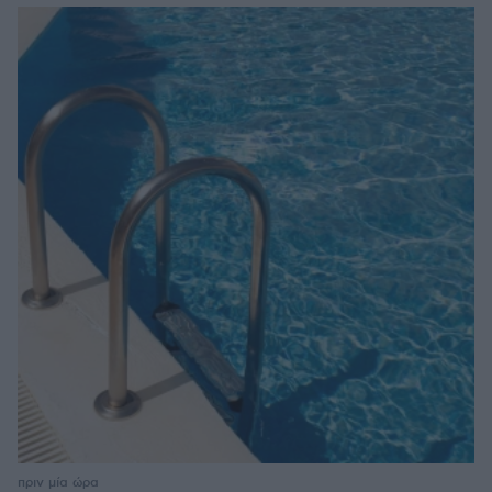
πριν μία ώρα