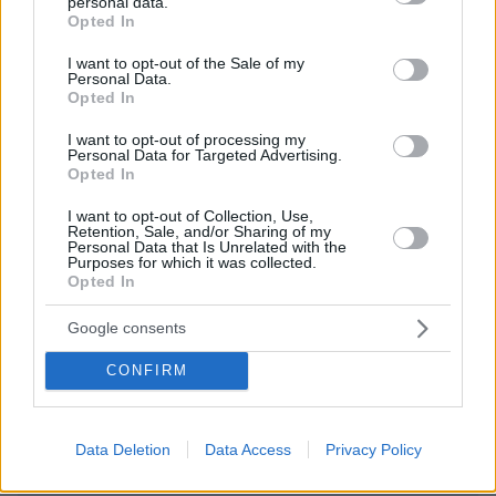
personal data.
ΌΝΟΜΑ *
grant or deny consent to Google and its third-party tags to
Opted In
use your data for below specified purposes in below Google
consent section.
I want to opt-out of the Sale of my
Personal Data.
Opted In
EMAIL
I want to opt-out of processing my
Personal Data for Targeted Advertising.
Opted In
I want to opt-out of Collection, Use,
Retention, Sale, and/or Sharing of my
Personal Data that Is Unrelated with the
ΣΧΌΛΙΟ *
Purposes for which it was collected.
Opted In
Google consents
CONFIRM
Data Deletion
Data Access
Privacy Policy
Απομένουν
2500
χαρακτήρες