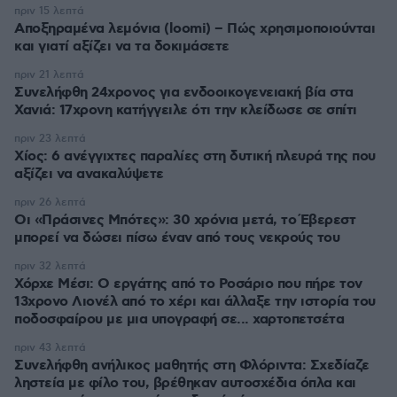
πριν 15 λεπτά
Αποξηραμένα λεμόνια (loomi) – Πώς χρησιμοποιούνται
και γιατί αξίζει να τα δοκιμάσετε
πριν 21 λεπτά
Συνελήφθη 24χρονος για ενδοοικογενειακή βία στα
Χανιά: 17χρονη κατήγγειλε ότι την κλείδωσε σε σπίτι
πριν 23 λεπτά
Χίος: 6 ανέγγιχτες παραλίες στη δυτική πλευρά της που
αξίζει να ανακαλύψετε
πριν 26 λεπτά
Οι «Πράσινες Μπότες»: 30 χρόνια μετά, το Έβερεστ
μπορεί να δώσει πίσω έναν από τους νεκρούς του
πριν 32 λεπτά
Χόρχε Μέσι: Ο εργάτης από το Ροσάριο που πήρε τον
13χρονο Λιονέλ από το χέρι και άλλαξε την ιστορία του
ποδοσφαίρου με μια υπογραφή σε... χαρτοπετσέτα
πριν 43 λεπτά
Συνελήφθη ανήλικος μαθητής στη Φλόριντα: Σχεδίαζε
ληστεία με φίλο του, βρέθηκαν αυτοσχέδια όπλα και