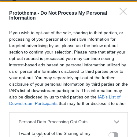
09.06.2026, 14:03
Protothema -
Do Not Process My Personal
Άμα τους πεις να τα πάνε στην τράπεζα,σου λένε
Information
πως θέλεις να τους κλέψεις.
ΑΠΑΝΤΗΣΗ
If you wish to opt-out of the sale, sharing to third parties, or
processing of your personal or sensitive information for
targeted advertising by us, please use the below opt-out
section to confirm your selection. Please note that after your
opt-out request is processed you may continue seeing
Αλεξανδρος Δ
interest-based ads based on personal information utilized by
09.06.2026, 13:25
us or personal information disclosed to third parties prior to
15 χρόνια φυλακή στους απατεώνες...γιατί έτσι που
your opt-out. You may separately opt-out of the further
πάει το πράγμα η απατεωνια θα είναι αποδεκτή σε
disclosure of your personal information by third parties on the
λίγο. Αν ξέρουν ότι θα συλληφθούν και θα περάσουν
IAB’s list of downstream participants. This information may
15 χρόνια φυλακή δεν νομίζω ότι θα τολμήσουν ξανά.
also be disclosed by us to third parties on the
IAB’s List of
Downstream Participants
that may further disclose it to other
ΑΠΑΝΤΗΣΗ
third parties.
Please note that this website/app uses one or more Google
Personal Data Processing Opt Outs
ΠΡΟΣΘΗΚΗ ΣΧΟΛΙΟΥ
services and may gather and store information including but
not limited to your visit or usage behaviour. You may click to
I want to opt-out of the Sharing of my