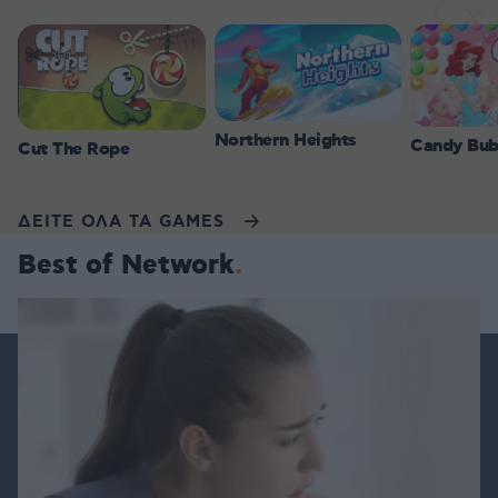
Northern Heights
Candy Bub
Cut The Rope
ΔΕΙΤΕ ΟΛΑ ΤΑ GAMES
Best of Network