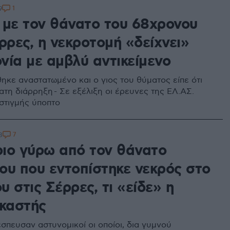
1
9
 με τον θάνατο του 68χρονου
ρρες, η νεκροτομή «δείχνει»
νία με αμβλύ αντικείμενο
θηκε αναστατωμένο και ο γιος του θύματος είπε ότι
ατη διάρρηξη - Σε εξέλιξη οι έρευνες της ΕΛ.ΑΣ.
 στιγμής ύποπτο
7
8
ιο γύρω από τον θάνατο
ου που εντοπίστηκε νεκρός στο
ου στις Σέρρες, τι «είδε» η
ικαστής
σπευσαν αστυνομικοί οι οποίοι, δια γυμνού