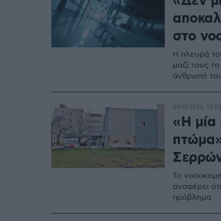
«Δεν μ
αποκαλ
στο νο
Η πλευρά το
μαζί τους τ
άνθρωπό του
09.07.2026, 13:0
«Η μία
πτώμα»
Σερρών
Το νοσοκομε
αναφέρει ότι
πρόβλημα