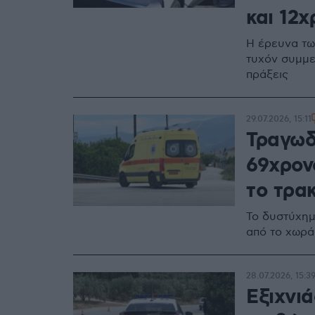
και 12χ
Η έρευνα τω
τυχόν συμμε
πράξεις
29.07.2026, 15:11
Τραγωδ
69χρον
το τρα
Το δυστύχημ
από το χωρά
28.07.2026, 15:3
Εξιχνι