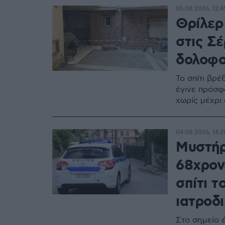
05.08.2026, 12:4
Θρίλερ
στις Σέ
δολοφο
Το σπίτι βρέ
έγινε πρόσφ
χωρίς μέχρι
04.08.2026, 14:2
Μυστήρ
68χρον
σπίτι τ
ιατροδ
Στο σημείο έ