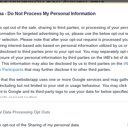
ος γυναικών που έγιναν στις
ma -
Do Not Process My Personal Information
.000 ευρώ η λεία των δραστών
to opt-out of the sale, sharing to third parties, or processing of your per
formation for targeted advertising by us, please use the below opt-out s
r selection. Please note that after your opt-out request is processed y
1
eing interest-based ads based on personal information utilized by us or
μα 1.289 ευρώ για φωτιές από
disclosed to third parties prior to your opt-out. You may separately opt-
losure of your personal information by third parties on the IAB’s list of
να τσιγάρα σε Σέρρες και
. This information may also be disclosed by us to third parties on the
IA
ωτία
Participants
that may further disclose it to other third parties.
 that this website/app uses one or more Google services and may gath
ρίου έως και 24 Ιουλίου 2026, έχουν επιβληθεί από
including but not limited to your visit or usage behaviour. You may click 
στική 606 διοικητικά πρόστιμα, συνολικού ύψους
 to Google and its third-party tags to use your data for below specifi
ευρώ, ενώ έχουν πραγματοποιηθεί 217 συλλήψεις
ogle consent section.
l Data Processing Opt Outs
6
άτη με «μαϊμού» υπάλληλο
o opt-out of the Sharing of my personal data.