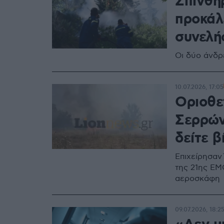
Σπινθή
προκάλ
συνελή
Οι δύο άνδρ
10.07.2026, 17:05
Οριοθε
Σερρών,
δείτε 
Επιχείρησαν
της 21ης ΕΜ
αεροσκάφη
09.07.2026, 18:2