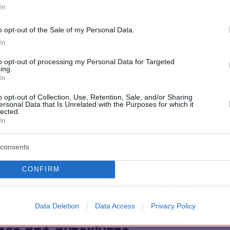
 στις Σέρρες, άρπαξε μετρητά
In
σμήματα αξίας 26.000 ευρώ
o opt-out of the Sale of my Personal Data.
In
λεφώνησε σε μια 40χρονη και ισχυρίστηκε ότι είχε
διαρροή ρεύματος στο διαμέρισμά της, πείθοντάς την
to opt-out of processing my Personal Data for Targeted
ι στην είσοδο της πολυκατοικίας όλα τα χρήματα και
ing.
α που είχε
In
o opt-out of Collection, Use, Retention, Sale, and/or Sharing
ersonal Data that Is Unrelated with the Purposes for which it
lected.
φες: Μια εμβληματική ταβέρνα
In
ν στα Άνω Πορόια Σερρών
consents
έστροφες, λίγο έξω από τα Άνω Πορόια Σερρών, είναι
CONFIRM
πιο αγαπημένα σημεία της περιοχής εδώ και πάνω από
νια.
Data Deletion
Data Access
Privacy Policy