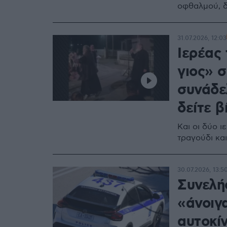
οφθαλμού, δ
31.07.2026, 12:03
Ιερέας
γιος» σ
συνάδε
δείτε β
Και οι δύο ι
τραγούδι κα
30.07.2026, 13:5
Συνελή
«άνοιγ
αυτοκί