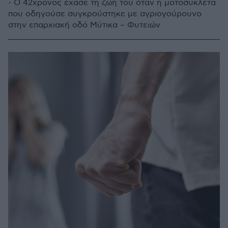
- Ο 42χρονος έχασε τη ζωή του όταν η μοτοσυκλέτα
που οδηγούσε συγκρούστηκε με αγριογούρουνο
στην επαρχιακή οδό Μύτικα – Φυτειών