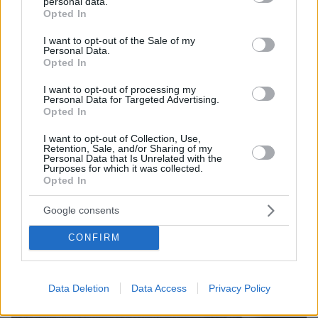
Νταλίκα τυλίχθηκε στις φλόγες στην Ιόνια Οδό, δείτε
personal data.
grant or deny consent to Google and its third-party tags to
Opted In
βίντεο
use your data for below specified purposes in below Google
Ο οδηγός αντιλήφθηκε έγκαιρα τη φωτιά και
consent section.
I want to opt-out of the Sale of my
Personal Data.
ακινητοποίησε το όχημα στην άκρη του δρόμου
Opted In
I want to opt-out of processing my
Personal Data for Targeted Advertising.
Opted In
I want to opt-out of Collection, Use,
Retention, Sale, and/or Sharing of my
Personal Data that Is Unrelated with the
Purposes for which it was collected.
Opted In
Google consents
CONFIRM
Data Deletion
Data Access
Privacy Policy