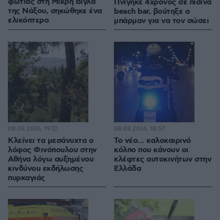
φωτιάς στη Μικρή Βίγλα
Πνίγηκε 4χρονος σε πισίνα
της Νάξου, σηκώθηκε ένα
beach bar, βούτηξε ο
ελικόπτερο
μπάρμαν για να τον σώσει
08.08.2026, 19:12
08.08.2026, 18:57
Κλείνει τα μεσάνυχτα ο
Το νέο... καλοκαιρινό
λόφος Φινόπουλου στην
κόλπο που κάνουν οι
Αθήνα λόγω αυξημένου
κλέφτες αυτοκινήτων στην
κινδύνου εκδήλωσης
Ελλάδα
πυρκαγιάς