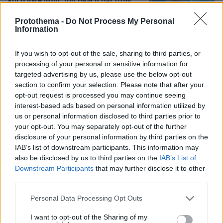
και ο ιδιοκτήτης του beach bar στην
Πάρο: Πώς έγινε η τραγωδία
Protothema -
Do Not Process My Personal
74
08.08.2026, 21:22
Information
If you wish to opt-out of the sale, sharing to third parties, or
processing of your personal or sensitive information for
Συνδικαλιστής ψαράς που αποχώρησε
targeted advertising by us, please use the below opt-out
από την Ελπίδα της Καρυστιανού, της
section to confirm your selection. Please note that after your
ζητά να τον προστατέψει:
opt-out request is processed you may continue seeing
Καταγγέλλει μεθοδευμένη σπίλωση
από μέλη του κόμματος
interest-based ads based on personal information utilized by
us or personal information disclosed to third parties prior to
38
08.08.2026, 20:05
your opt-out. You may separately opt-out of the further
disclosure of your personal information by third parties on the
IAB’s list of downstream participants. This information may
Πατέρας για δεύτερη φορά ο
also be disclosed by us to third parties on the
IAB’s List of
Κωνσταντέλιας: Η σύζυγός του
Downstream Participants
that may further disclose it to other
Χριστίνα έφερε στον κόσμο ένα
third parties.
υγιέστατο κοριτσάκι
Please note that this website/app uses one or more Google
Personal Data Processing Opt Outs
48
08.08.2026, 22:23
services and may gather and store information including but
not limited to your visit or usage behaviour. You may click to
I want to opt-out of the Sharing of my