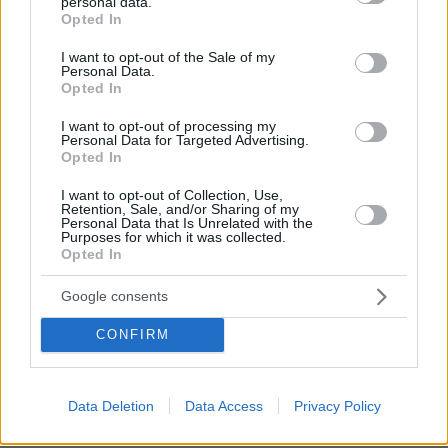
personal data.
grant or deny consent to Google and its third-party tags to
Opted In
use your data for below specified purposes in below Google
Τραγωδία στην Πάρο: Πνίγηκε
consent section.
4χρονος σε πισίνα beach bar, βούτηξε
I want to opt-out of the Sale of my
Personal Data.
ο μπάρμαν για να τον σώσει
Opted In
100
08.08.2026, 19:36
I want to opt-out of processing my
Personal Data for Targeted Advertising.
Opted In
I want to opt-out of Collection, Use,
Retention, Sale, and/or Sharing of my
Personal Data that Is Unrelated with the
Games
Purposes for which it was collected.
Opted In
Google consents
CONFIRM
Northern Heights
Candy Bub
Cut The Rope
Data Deletion
Data Access
Privacy Policy