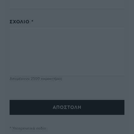
ΣΧΌΛΙΟ *
Απομένουν
2500
χαρακτήρες
* Υποχρεωτικά πεδία