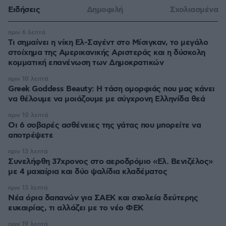
Ειδήσεις
Δημοφιλή
Σχολιασμένα
πριν 6 λεπτά
Τι σημαίνει η νίκη Ελ-Σαγέντ στο Μίσιγκαν, το μεγάλο
στοίχημα της Aμερικανικής Αριστεράς και η δύσκολη
κομματική επανένωση των Δημοκρατικών
πριν 10 λεπτά
Greek Goddess Beauty: Η τάση ομορφιάς που μας κάνει
να θέλουμε να μοιάζουμε με σύγχρονη Ελληνίδα θεά
πριν 10 λεπτά
Οι 6 σοβαρές ασθένειες της γάτας που μπορείτε να
αποτρέψετε
πριν 13 λεπτά
Συνελήφθη 37χρονος στο αεροδρόμιο «Ελ. Βενιζέλος»
με 4 μαχαίρια και δύο ψαλίδια κλαδέματος
πριν 13 λεπτά
Νέα όρια δαπανών για ΣΑΕΚ και σχολεία δεύτερης
ευκαιρίας, τι αλλάζει με το νέο ΦΕΚ
πριν 19 λεπτά