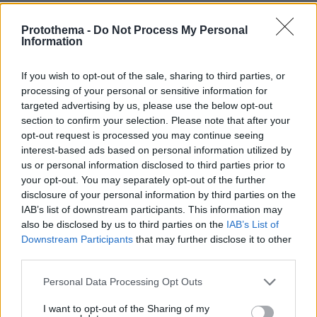
08.05.2026, 15:28
Βλέπουν σήμανση για άγρια ζώα και αντί να
Protothema -
Do Not Process My Personal
Information
μειώσουν ταχύτητα τρέχουν να μην πω πως .....!!!
ΑΠΑΝΤΗΣΗ
If you wish to opt-out of the sale, sharing to third parties, or
processing of your personal or sensitive information for
ΠΡΟΣΘΗΚΗ ΣΧΟΛΙΟΥ
targeted advertising by us, please use the below opt-out
section to confirm your selection. Please note that after your
opt-out request is processed you may continue seeing
ΌΝΟΜΑ *
interest-based ads based on personal information utilized by
us or personal information disclosed to third parties prior to
your opt-out. You may separately opt-out of the further
disclosure of your personal information by third parties on the
IAB’s list of downstream participants. This information may
EMAIL
also be disclosed by us to third parties on the
IAB’s List of
Downstream Participants
that may further disclose it to other
third parties.
Please note that this website/app uses one or more Google
Personal Data Processing Opt Outs
services and may gather and store information including but
ΣΧΌΛΙΟ *
not limited to your visit or usage behaviour. You may click to
I want to opt-out of the Sharing of my