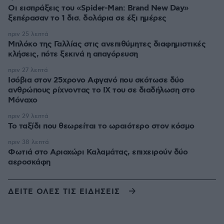
Οι εισπράξεις του «Spider-Man: Brand New Day»
ξεπέρασαν το 1 δισ. δολάρια σε έξι ημέρες
πριν 25 λεπτά
Μπλόκο της Γαλλίας στις ανεπιθύμητες διαφημιστικές
κλήσεις, πότε ξεκινά η απαγόρευση
πριν 27 λεπτά
Ισόβια στον 25χρονο Αφγανό που σκότωσε δύο
ανθρώπους ρίχνοντας το ΙΧ του σε διαδήλωση στο
Μόναχο
πριν 29 λεπτά
Το ταξίδι που θεωρείται το ωραιότερο στον κόσμο
πριν 38 λεπτά
Φωτιά στο Αριοχώρι Καλαμάτας, επιχειρούν δύο
αεροσκάφη
ΔΕΙΤΕ ΟΛΕΣ ΤΙΣ ΕΙΔΗΣΕΙΣ