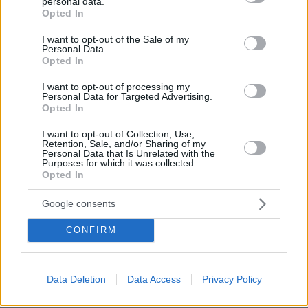
personal data.
grant or deny consent to Google and its third-party tags to
Opted In
use your data for below specified purposes in below Google
consent section.
I want to opt-out of the Sale of my
Personal Data.
Opted In
I want to opt-out of processing my
Personal Data for Targeted Advertising.
Opted In
Απομένουν
2500
χαρακτήρες
I want to opt-out of Collection, Use,
Retention, Sale, and/or Sharing of my
Personal Data that Is Unrelated with the
Purposes for which it was collected.
Opted In
Google consents
CONFIRM
* Υποχρεωτικά πεδία
Data Deletion
Data Access
Privacy Policy
ΡΟΗ ΕΙΔΗΣΕΩΝ