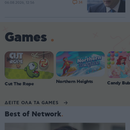
34
06.08.2026, 12:56
Games
Northern Heights
Candy Bub
Cut The Rope
ΔΕΙΤΕ ΟΛΑ ΤΑ GAMES
Best of Network