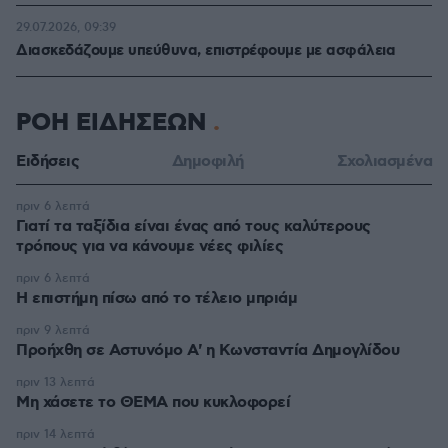
29.07.2026, 09:39
Διασκεδάζουμε υπεύθυνα, επιστρέφουμε με ασφάλεια
ΡΟΗ ΕΙΔΗΣΕΩΝ
Ειδήσεις
Δημοφιλή
Σχολιασμένα
πριν 6 λεπτά
Γιατί τα ταξίδια είναι ένας από τους καλύτερους
τρόπους για να κάνουμε νέες φιλίες
πριν 6 λεπτά
Η επιστήμη πίσω από το τέλειο μπριάμ
πριν 9 λεπτά
Προήχθη σε Αστυνόμο Α' η Κωνσταντία Δημογλίδου
πριν 13 λεπτά
Μη χάσετε το ΘΕΜΑ που κυκλοφορεί
πριν 14 λεπτά