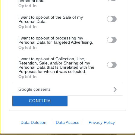
personal data.
grant or deny consent to Google and its third-party tags to
Ζήτησαν τα κλειδιά της ταράτσας και μέσα σε
Opted In
use your data for below specified purposes in below Google
δευτερόλεπτα έπεσαν, λέει γειτόνισσα για τις δύο 17χρονες
consent section.
στην Ηλιούπολη
I want to opt-out of the Sale of my
Personal Data.
Opted In
I want to opt-out of processing my
Personal Data for Targeted Advertising.
Opted In
I want to opt-out of Collection, Use,
Retention, Sale, and/or Sharing of my
Personal Data that Is Unrelated with the
Purposes for which it was collected.
Opted In
Google consents
CONFIRM
Data Deletion
Data Access
Privacy Policy