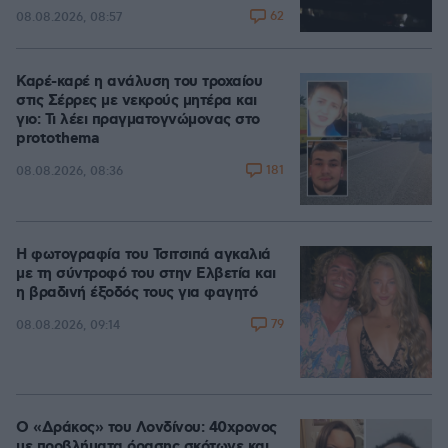
62
08.08.2026, 08:57
Καρέ-καρέ η ανάλυση του τροχαίου
στις Σέρρες με νεκρούς μητέρα και
γιο: Τι λέει πραγματογνώμονας στο
protothema
181
08.08.2026, 08:36
Η φωτογραφία του Τσιτσιπά αγκαλιά
με τη σύντροφό του στην Ελβετία και
η βραδινή έξοδός τους για φαγητό
79
08.08.2026, 09:14
Ο «Δράκος» του Λονδίνου: 40χρονος
με προβλήματα όρασης σκότωνε και