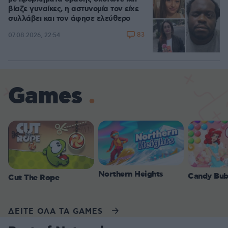
βίαζε γυναίκες, η αστυνομία τον είχε
συλλάβει και τον άφησε ελεύθερο
83
07.08.2026, 22:54
Games
Northern Heights
Candy Bub
Cut The Rope
ΔΕΙΤΕ ΟΛΑ ΤΑ GAMES