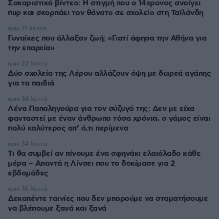
Σοκαριστικό βίντεο: Η στιγμή που ο 14χρονος ανοίγει
πυρ και σκορπάει τον θάνατο σε σχολείο στη Ταϊλάνδη
πριν 21 λεπτά
Γυναίκες που άλλαξαν ζωή: «Γιατί άφησα την Αθήνα για
την επαρχία»
πριν 22 λεπτά
Δύο σχολεία της Λέρου αλλάζουν όψη με δωρεά αγάπης
για τα παιδιά
πριν 34 λεπτά
Λένα Παπαληγούρα για τον σύζυγό της: Δεν με είχα
φανταστεί με έναν άνθρωπο τόσα χρόνια, ο γάμος είναι
πολύ καλύτερος απ’ ό,τι περίμενα
πριν 34 λεπτά
Τι θα συμβεί αν πίνουμε ένα σφηνάκι ελαιόλαδο κάθε
μέρα – Απαντά η Λίνσει που το δοκίμασε για 2
εβδομάδες
πριν 36 λεπτά
Δεκαπέντε ταινίες που δεν μπορούμε να σταματήσουμε
να βλέπουμε ξανά και ξανά