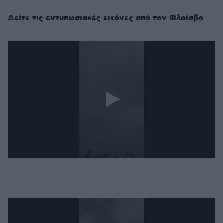
Δείτε τις εντυπωσιακές εικόνες από τον Φλοίσβο
0
seconds
of
1
minute,
42
seconds