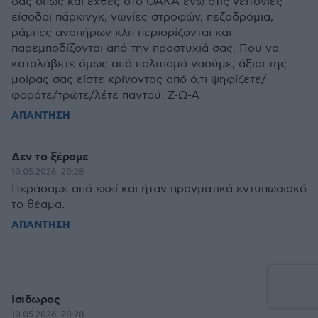
σας όπως και εχθες στο ΟΑΚΑ ενώ στις γειτονιές
είσοδοι πάρκινγκ, γωνίες στροφών, πεζοδρόμια,
ράμπες αναπήρων κλπ περιορίζονται και
παρεμποδίζονται από την προστυχιά σας. Που να
καταλάβετε όμως από πολιτισμό ναούμε, άξιοι της
μοίρας σας είστε κρίνοντας από ό,τι ψηφίζετε/
φοράτε/τρώτε/λέτε παντού. Ζ-Ω-Α
ΑΠΑΝΤΗΣΗ
Δεν το ξέραμε
10.05.2026, 20:28
Περάσαμε από εκεί και ήταν πραγματικά εντυπωσιακό
το θέαμα.
ΑΠΑΝΤΗΣΗ
Ισιδωρος
10.05.2026, 20:28