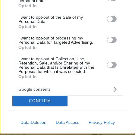
personal data.
grant or deny consent to Google and its third-party tags to
Opted In
use your data for below specified purposes in below Google
consent section.
I want to opt-out of the Sale of my
Personal Data.
Opted In
I want to opt-out of processing my
Personal Data for Targeted Advertising.
Opted In
I want to opt-out of Collection, Use,
Retention, Sale, and/or Sharing of my
Personal Data that Is Unrelated with the
Purposes for which it was collected.
Opted In
Google consents
CONFIRM
Data Deletion
Data Access
Privacy Policy