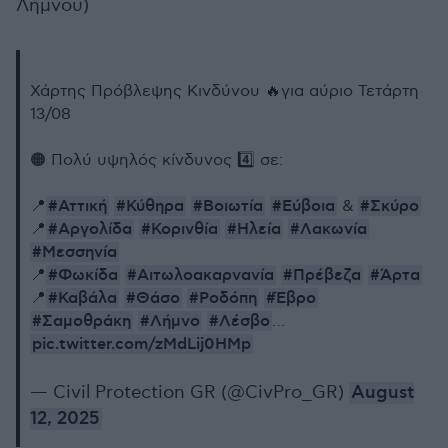
Λήμνου)
Χάρτης Πρόβλεψης Κινδύνου 🔥για αύριο Τετάρτη
13/08
🟠 Πολύ υψηλός κίνδυνος 4️⃣ σε:
#Αττική
#Κύθηρα
#Βοιωτία
#Εύβοια
#Σκύρο
📍
&
#Αργολίδα
#Κορινθία
#Ηλεία
#Λακωνία
📍
#Μεσσηνία
#Φωκίδα
#Αιτωλοακαρνανία
#Πρέβεζα
#Άρτα
📍
#Καβάλα
#Θάσο
#Ροδόπη
#Έβρο
📍
#Σαμοθράκη
#Λήμνο
#Λέσβο
…
pic.twitter.com/zMdLij0HMp
— Civil Protection GR (@CivPro_GR)
August
12, 2025