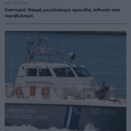
πριν 31 λεπτά
Καστοριά: Νεκρή μεγαλόσωμη αρκούδα, πιθανόν από
πυροβολισμό