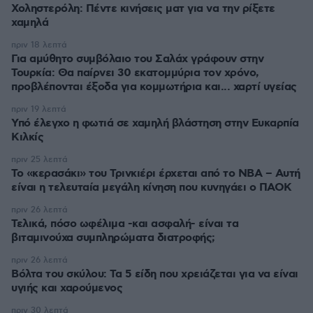
Χοληστερόλη: Πέντε κινήσεις ματ για να την ρίξετε
χαμηλά
πριν 18 λεπτά
Για αμύθητο συμβόλαιο του Σαλάχ γράφουν στην
Τουρκία: Θα παίρνει 30 εκατομμύρια τον χρόνο,
προβλέπονται έξοδα για κομμωτήρια και... χαρτί υγείας
πριν 19 λεπτά
Υπό έλεγχο η φωτιά σε χαμηλή βλάστηση στην Ευκαρπία
Κιλκίς
πριν 25 λεπτά
Το «κερασάκι» του Τρινκιέρι έρχεται από το NBA – Αυτή
είναι η τελευταία μεγάλη κίνηση που κυνηγάει ο ΠΑΟΚ
πριν 26 λεπτά
Τελικά, πόσο ωφέλιμα -και ασφαλή- είναι τα
βιταμινούχα συμπληρώματα διατροφής;
πριν 26 λεπτά
Βόλτα του σκύλου: Τα 5 είδη που χρειάζεται για να είναι
υγιής και χαρούμενος
πριν 30 λεπτά