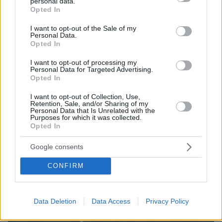
personal data.
26χρονου Αφγανού που σκότωσε τη Βρετανίδα
grant or deny consent to Google and its third-party tags to
Opted In
στην Κυψέλη
use your data for below specified purposes in below Google
consent section.
I want to opt-out of the Sale of my
Personal Data.
Opted In
I want to opt-out of processing my
Personal Data for Targeted Advertising.
Opted In
I want to opt-out of Collection, Use,
Retention, Sale, and/or Sharing of my
Personal Data that Is Unrelated with the
Purposes for which it was collected.
Opted In
Google consents
CONFIRM
Data Deletion
Data Access
Privacy Policy