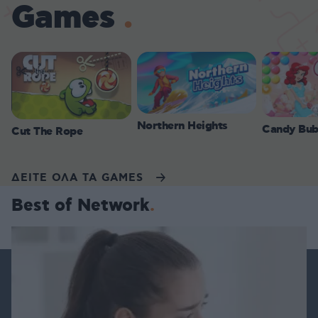
Games
Northern Heights
Candy Bub
Cut The Rope
ΔΕΙΤΕ ΟΛΑ ΤΑ GAMES
Best of Network