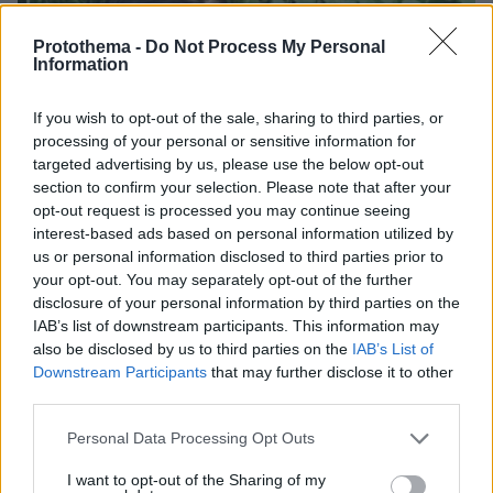
Protothema -
Do Not Process My Personal
Information
If you wish to opt-out of the sale, sharing to third parties, or
processing of your personal or sensitive information for
targeted advertising by us, please use the below opt-out
section to confirm your selection. Please note that after your
opt-out request is processed you may continue seeing
interest-based ads based on personal information utilized by
us or personal information disclosed to third parties prior to
your opt-out. You may separately opt-out of the further
disclosure of your personal information by third parties on the
IAB’s list of downstream participants. This information may
also be disclosed by us to third parties on the
IAB’s List of
Downstream Participants
that may further disclose it to other
third parties.
08.08.2026, 12:18
Please note that this website/app uses one or more Google
Personal Data Processing Opt Outs
Από τη Μόρια στον γάμο, τη ΜΚΟ και την
services and may gather and store information including but
κατηγορία για φόνο: Η σκοτεινή διαδρομή του
not limited to your visit or usage behaviour. You may click to
I want to opt-out of the Sharing of my