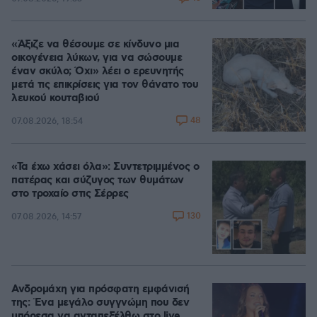
«Άξιζε να θέσουμε σε κίνδυνο μια
οικογένεια λύκων, για να σώσουμε
έναν σκύλο; Όχι» λέει ο ερευνητής
μετά τις επικρίσεις για τον θάνατο του
λευκού κουταβιού
48
07.08.2026, 18:54
«Τα έχω χάσει όλα»: Συντετριμμένος ο
πατέρας και σύζυγος των θυμάτων
στο τροχαίο στις Σέρρες
130
07.08.2026, 14:57
Ανδρομάχη για πρόσφατη εμφάνισή
της: Ένα μεγάλο συγγνώμη που δεν
μπόρεσα να ανταπεξέλθω στο live,