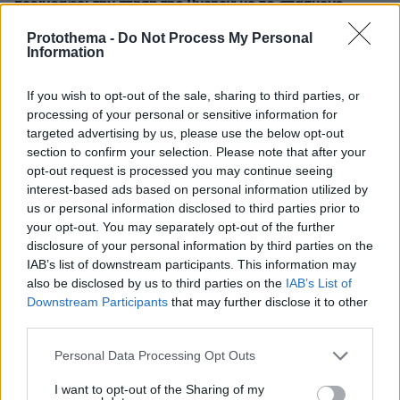
περιγράφει την πτήση της Ryanair με το σπασμένο
παράθυρο
Protothema -
Do Not Process My Personal
πριν 6 λεπτά
Information
25χρονος μετέτρεψε το γκαράζ του παππού του σε
«πράσινη επιχείρηση» εκατ. δολαρίων: «Χαίρομαι που
If you wish to opt-out of the sale, sharing to third parties, or
έμεινα εδώ»
processing of your personal or sensitive information for
targeted advertising by us, please use the below opt-out
πριν 10 λεπτά
Πέντε στυλ παντελονιού που επανέρχονται κάθε
section to confirm your selection. Please note that after your
καλοκαίρι
opt-out request is processed you may continue seeing
interest-based ads based on personal information utilized by
πριν 10 λεπτά
us or personal information disclosed to third parties prior to
3 κοκτέιλ με μπίρα που θα θέλετε να φτιάχνετε ξανά και
your opt-out. You may separately opt-out of the further
ξανά
disclosure of your personal information by third parties on the
πριν 13 λεπτά
IAB’s list of downstream participants. This information may
Φραντσέσκα Τόκα: Η Ιταλίδα «νύφη» της Eurovision
also be disclosed by us to third parties on the
IAB’s List of
ποζάρει με μπικίνι και... ολόγυμνη στην μπανιέρα της,
Downstream Participants
that may further disclose it to other
δείτε φωτογραφίες
third parties.
πριν 13 λεπτά
Please note that this website/app uses one or more Google
Personal Data Processing Opt Outs
Παρά το «μπλόκο» του Ανωτάτου Δικαστηρίου, ο Τραμπ
services and may gather and store information including but
επιχειρεί ξανά να απολύσει την κυβερνήτρια της Fed
not limited to your visit or usage behaviour. You may click to
I want to opt-out of the Sharing of my
Λίζα Κουκ