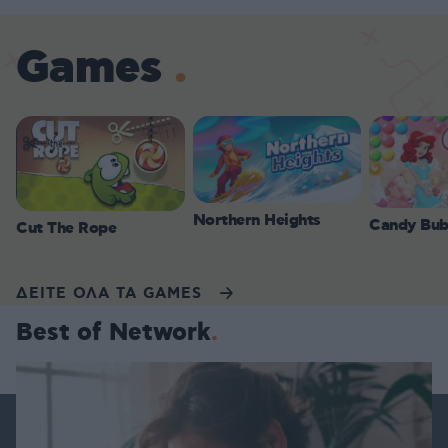
Games
Northern Heights
Candy Bub
Cut The Rope
ΔΕΙΤΕ ΟΛΑ ΤΑ GAMES
Best of Network