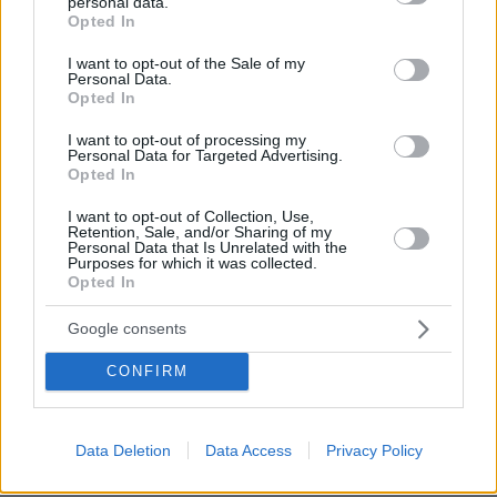
personal data.
grant or deny consent to Google and its third-party tags to
Opted In
πριν 18 λεπτά
use your data for below specified purposes in below Google
Είμαστε πιο ευτυχισμένοι όταν κάνουμε περισσότερο
consent section.
I want to opt-out of the Sale of my
σεξ; Ένας ειδικός εξηγεί αυτή την αμφίδρομη σχέση
Personal Data.
Opted In
πριν 18 λεπτά
Σε δημοπρασία η μπάλα από το «χέρι του Θεού», το
I want to opt-out of processing my
περίφημο γκολ του Μαραντόνα
Personal Data for Targeted Advertising.
Opted In
πριν 19 λεπτά
Kicker: «Μετά τον Καρέτσα η Ντόρτμουντ έχει στα
I want to opt-out of Collection, Use,
Retention, Sale, and/or Sharing of my
ραντάρ της και τον Κωνσταντέλια»
Personal Data that Is Unrelated with the
Purposes for which it was collected.
πριν 20 λεπτά
Opted In
Aνατολική Κρήτη: Παραλίες με φοίνικες και τοπία
γεμάτα ελαιόδεντρα
Google consents
CONFIRM
ΔΕΙΤΕ ΟΛΕΣ ΤΙΣ ΕΙΔΗΣΕΙΣ
Data Deletion
Data Access
Privacy Policy
ΤΑ ΠΙΟ ΔΗΜΟΦΙΛΗ