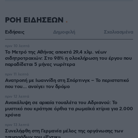
ΡΟΗ ΕΙΔΗΣΕΩΝ
Ειδήσεις
Δημοφιλή
Σχολιασμένα
πριν 10 λεπτά
Το Μετρό της Αθήνας αποκτά 29,4 χλμ. νέων
σιδητροτροχιών: Στο 98% η ολοκλήρωση του έργου που
παραδίδεται 5 μήνες νωρίτερα
πριν 11 λεπτά
Ανατροπή με Ιωαννίδη στη Σπόρτινγκ – Το περιστατικό
που του… ανοίγει τον δρόμο
πριν 12 λεπτά
Ανακάλυψη σε αρχαία τουαλέτα του Αδριανού: Το
μυστικό που κράτησε όρθια τα ρωμαϊκά κτίρια για 2.000
χρόνια
πριν 13 λεπτά
Συνελήφθη στη Γερμανία μέλος της οργάνωσης των
τσιγαράδων του «Έντικ»