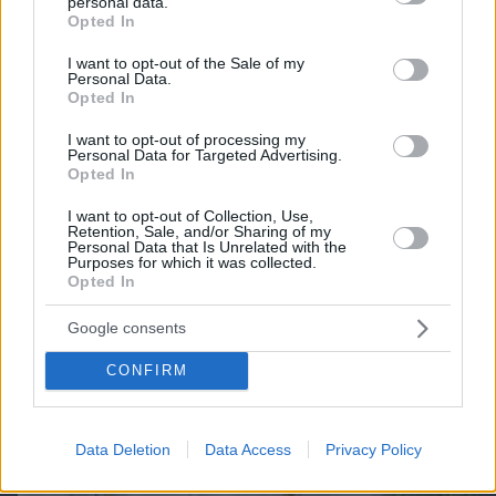
personal data.
grant or deny consent to Google and its third-party tags to
ΔΕΙΤΕ ΟΛΑ ΤΑ GAMES
Opted In
use your data for below specified purposes in below Google
Best of Network
consent section.
I want to opt-out of the Sale of my
Personal Data.
Opted In
I want to opt-out of processing my
Personal Data for Targeted Advertising.
Opted In
I want to opt-out of Collection, Use,
Retention, Sale, and/or Sharing of my
Personal Data that Is Unrelated with the
Purposes for which it was collected.
Opted In
Google consents
CONFIRM
Data Deletion
Data Access
Privacy Policy