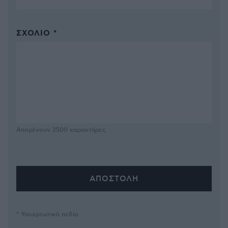
ΣΧΌΛΙΟ *
Απομένουν
2500
χαρακτήρες
* Υποχρεωτικά πεδία