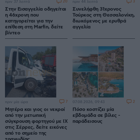
20
3
πριν 37 λεπτά
πριν 44 λεπτά
Στην Εισαγγελία οδηγείται
Συνελήφθη 31χρονος
η 46χρονη που
Τούρκος στη Θεσσαλονίκη,
κατηγορείται για την
διωκόμενος με ερυθρά
επίθεση στη Marfin, δείτε
αγγελία
βίντεο
7
2
πριν μία ώρα
07.08.2026, 09:43
Μητέρα και γιος οι νεκροί
Πόσο κοστίζει μία
από την μετωπική
εβδομάδα σε βίλες -
σύγκρουση φορτηγού με ΙΧ
παράδεισους
στις Σέρρες, δείτε εικόνες
από το σημείο της
τραγωδίας