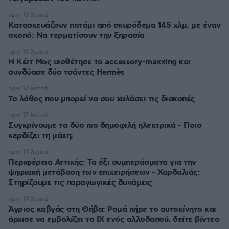
πριν 13 λεπτά
Κατασκευάζουν ποτάμι από σκυρόδεμα 145 χλμ. με έναν
σκοπό: Να τερματίσουν την ξηρασία
πριν 16 λεπτά
Η Κέιτ Μος υιοθέτησε τo accessory-maxxing και
συνδύασε δύο τσάντες Hermès
πριν 17 λεπτά
Το λάθος που μπορεί να σου χαλάσει τις διακοπές
πριν 17 λεπτά
Συγκρίνουμε τα δύο πιο δημοφιλή ηλεκτρικά - Ποιο
κερδίζει τη μάχη;
πριν 19 λεπτά
Περιφέρεια Αττικής: Τα έξι συμπεράσματα για την
ψηφιακή μετάβαση των επιχειρήσεων - Χαρδαλιάς:
Στηρίζουμε τις παραγωγικές δυνάμεις
πριν 19 λεπτά
Άγριος καβγάς στη Θήβα: Ρομά πήρε το αυτοκίνητο και
άρχισε να εμβολίζει το ΙΧ ενός αλλοδαπού, δείτε βίντεο