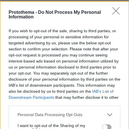
Ο Γιάννης Στάνκογλου δημοσίευσε
Protothema -
Do Not Process My Personal
φωτογραφία του από το παρελθόν με
Information
μακριά μαλλιά: Αναμνήσεις, έγραψε
11
07.08.2026, 09:09
If you wish to opt-out of the sale, sharing to third parties, or
processing of your personal or sensitive information for
targeted advertising by us, please use the below opt-out
section to confirm your selection. Please note that after your
opt-out request is processed you may continue seeing
interest-based ads based on personal information utilized by
Games
us or personal information disclosed to third parties prior to
your opt-out. You may separately opt-out of the further
disclosure of your personal information by third parties on the
IAB’s list of downstream participants. This information may
also be disclosed by us to third parties on the
IAB’s List of
Downstream Participants
that may further disclose it to other
third parties.
Northern Heights
Candy Bub
Cut The Rope
Please note that this website/app uses one or more Google
Personal Data Processing Opt Outs
services and may gather and store information including but
not limited to your visit or usage behaviour. You may click to
I want to opt-out of the Sharing of my