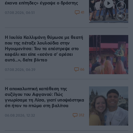
έκανα επίτηδες» έγραψε ο δράστης
41
07.08.2026, 06:51
Loaded
:
100.00%
Η Ιουλία Καλλιμάνη θύμωσε με θεατή
που της πέταξε λουλούδια στην
Ηγουμενίτσα: Του τα επέστρεψε στο
κεφάλι και είπε «εσένα σ' αρέσει
αυτό...», δείτε βίντεο
66
07.08.2026, 06:39
Η αποκαλυπτική κατάθεση της
συζύγου του Αφγανού: Πώς
γνωρίσαμε τη Λίσα, γιατί υποψιάστηκα
ότι ήταν το πτώμα στη βαλίτσα
312
06.08.2026, 12:32