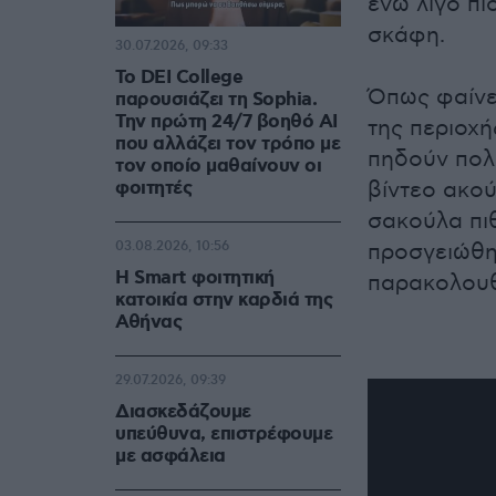
ενώ λίγο π
σκάφη.
30.07.2026, 09:33
Το DEI College
Όπως φαίνε
παρουσιάζει τη Sophia.
Την πρώτη 24/7 βοηθό AI
της περιοχή
που αλλάζει τον τρόπο με
πηδούν πολύ
τον οποίο μαθαίνουν οι
φοιτητές
βίντεο ακού
σακούλα πι
03.08.2026, 10:56
προσγειώθη
Η Smart φοιτητική
παρακολουθ
κατοικία στην καρδιά της
Αθήνας
29.07.2026, 09:39
Διασκεδάζουμε
υπεύθυνα, επιστρέφουμε
με ασφάλεια