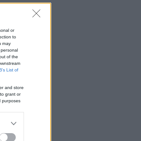
sonal or
ection to
ou may
 personal
out of the
 downstream
B’s List of
er and store
to grant or
ed purposes