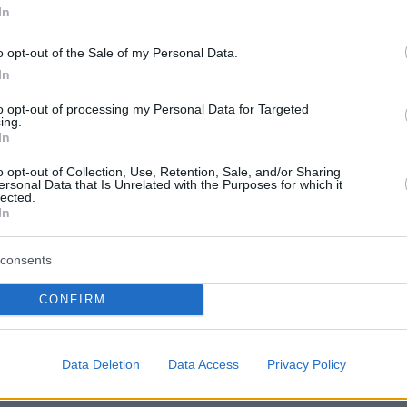
In
o opt-out of the Sale of my Personal Data.
In
to opt-out of processing my Personal Data for Targeted
ing.
In
o opt-out of Collection, Use, Retention, Sale, and/or Sharing
ersonal Data that Is Unrelated with the Purposes for which it
lected.
In
consents
CONFIRM
ια ένα φαινόμενο που συμβαίνει σχεδόν κάθε
στην Πρέβεζα και σύμφωνα με τους ντόπιους
ή τα γοφάρια κυνηγούν τα μικρά ψαράκια,
Data Deletion
Data Access
Privacy Policy