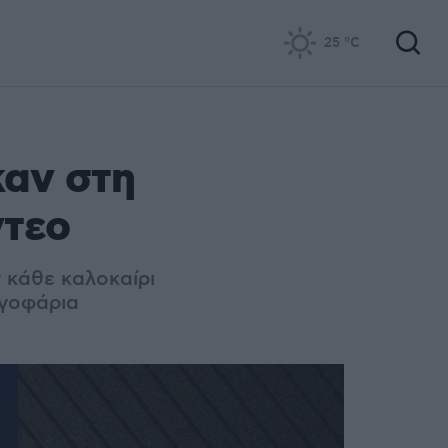
25
°C
καν στη
ντεο
 κάθε καλοκαίρι
 γοφάρια