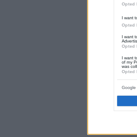
Opted 
I want t
Opted 
I want 
Advertis
Opted 
I want t
of my P
was col
Opted 
Google 
Πρόκειται γ
καλοκαίρι 
τέτοια εποχ
φρίσσες.