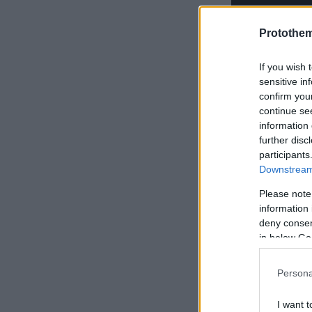
Protothe
If you wish 
sensitive in
confirm you
continue se
information 
further disc
participants
Downstream 
Please note
information 
deny consent
in below Go
Persona
I want t