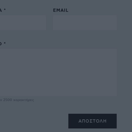
 *
EMAIL
 *
υν
2500
χαρακτήρες