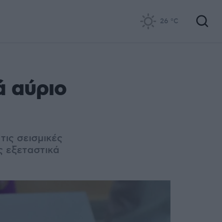
26
°C
ά αύριο
ις σεισμικές
ς εξεταστικά