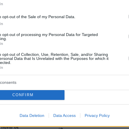
ιτουργίας των εξεταστικών κέντρων, εφόσον
In
 αναγκαίο, ώστε να διασφαλιστεί η
o opt-out of the Sale of my Personal Data.
 συμμετοχή των υποψηφίων της περιοχής στις
In
ές Εξετάσεις.
to opt-out of processing my Personal Data for Targeted
ing.
In
protothema.gr στο Google News
το
και μάθετε πρώτοι
εις
o opt-out of Collection, Use, Retention, Sale, and/or Sharing
ersonal Data that Is Unrelated with the Purposes for which it
lected.
Ειδήσεις
 τελευταίες
από την Ελλάδα και τον Κόσμο, τη
In
Protothema.gr
μβαίνουν, στο
consents
CONFIRM
Ειδήσεις
Δημοφιλή
Σχολιασμέν
ΗΣΕΩΝ
Data Deletion
Data Access
Privacy Policy
πριν 24 λεπτά
ωση στην Κίνα:
Η επιστήμη πίσω από την τέλεια
 πάνω σε