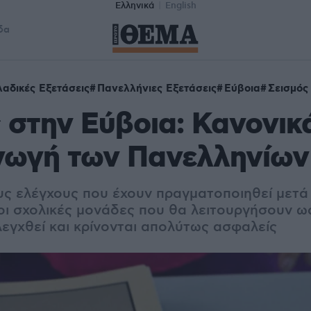
Ελληνικά
English
δα
αδικές Εξετάσεις
Πανελλήνιες Εξετάσεις
Εύβοια
Σεισμός
 στην Εύβοια: Κανονικ
γωγή των Πανελληνίων
ς ελέγχους που έχουν πραγματοποιηθεί μετά τ
 οι σχολικές μονάδες που θα λειτουργήσουν ω
λεγχθεί και κρίνονται απολύτως ασφαλείς