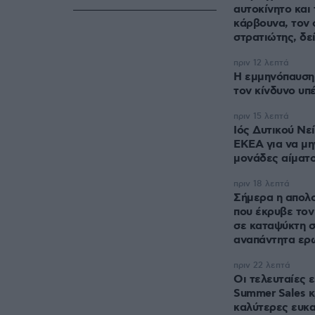
αυτοκίνητο και
κάρβουνα, τον
στρατιώτης, δεί
πριν 12 λεπτά
Η εμμηνόπαυση 
τον κίνδυνο υπ
πριν 15 λεπτά
Ιός Δυτικού Νε
ΕΚΕΑ για να μη
μονάδες αίματ
πριν 18 λεπτά
Σήμερα η απολ
που έκρυβε τον
σε καταψύκτη σ
αναπάντητα ερ
πριν 22 λεπτά
Οι τελευταίες 
Summer Sales κ
καλύτερες ευκα