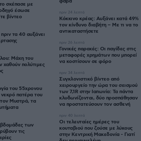
φάβα
 το σκέπασε με
 οδηγό έσωσε
πριν 24 λεπτά
τε βίντεο
Κόκκινο κρέας: Αυξάνει κατά 49%
τον κίνδυνο διαβήτη – Με τι να το
αντικαταστήσετε
πριν τα 40 αυξάνει
έρτασης
πριν 26 λεπτά
Γονικές παροχές: Οι παγίδες στις
μεταφορές χρημάτων που μπορεί
ίλου: Μάχη του
να κοστίσουν σε φόρο
ν χαθούν πολύτιμες
ος
πριν 34 λεπτά
Συγκλονιστικό βίντεο από
χειρουργείο την ώρα του σεισμού
ογία του 55χρονου
των 7,1R στην Ιαπωνία: Τα πάντα
 νεκρό πατέρα του
κλυδωνίζονται, δύο προσπάθησαν
τον Μυστρά, τα
να προστατεύσουν τον ασθενή
ωτήματα
πριν 40 λεπτά
Οι τελευταίες ημέρες του
εβδομάδες των
κουταβιού που ζούσε με λύκους
ρύβουν τις
στην Κεντρική Μακεδονία - Γιατί
ιρίες
δεν περισυνελέγη