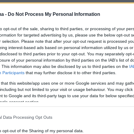
 Παιδείας, Θρησκευμάτων και Αθλητισμού,
ma -
Do Not Process My Personal Information
ράκη, σε συνεργασία με τον Γενικό Γραμματέα
είου, Γιάννη Παπαδομαρκάκη, την
to opt-out of the sale, sharing to third parties, or processing of your per
κή Διευθύντρια Εκπαίδευσης Στερεάς
formation for targeted advertising by us, please use the below opt-out s
r selection. Please note that after your opt-out request is processed y
ενιάτα Ελένη, τους αρμοδίους στις
eing interest-based ads based on personal information utilized by us or
ς Πρωτοβάθμιας και Δευτεροβάθμιας
disclosed to third parties prior to your opt-out. You may separately opt-
, στην Τοπική Αυτοδιοίκηση και στο
losure of your personal information by third parties on the IAB’s list of
. This information may also be disclosed by us to third parties on the
IA
λιματικής Κρίσης και Πολιτικής Προστασίας,
Participants
that may further disclose it to other third parties.
ε διαρκή επικοινωνία και συντονισμό για την
 that this website/app uses one or more Google services and may gath
ηση της κατάστασης.
including but not limited to your visit or usage behaviour. You may click 
 to Google and its third-party tags to use your data for below specifi
 στο πλαίσιο της επικοινωνίας της, συζήτησε
ogle consent section.
ρχο Μαντουδίου – Λίμνης – Αγίας Άννας,
l Data Processing Opt Outs
ουρνιώτη και με την Περιφερειακή Δ/ντρια
ς, το ενδεχόμενο εφαρμογής εναλλακτικών
o opt-out of the Sharing of my personal data.