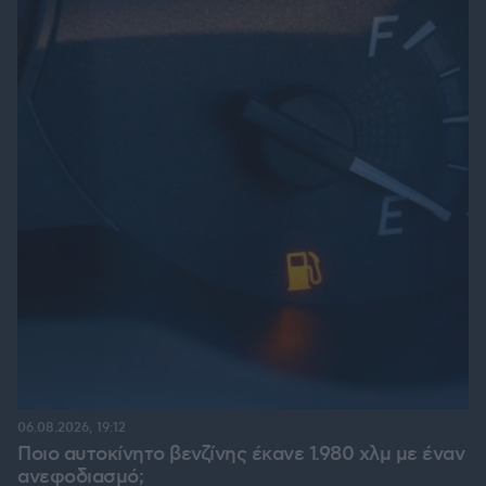
06.08.2026, 19:12
Ποιο αυτοκίνητο βενζίνης έκανε 1.980 χλμ με έναν
ανεφοδιασμό;