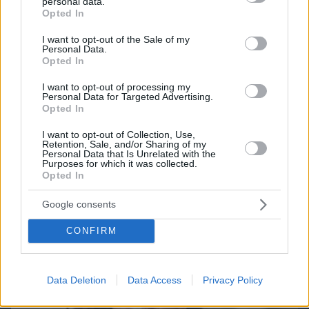
Games
personal data.
grant or deny consent to Google and its third-party tags to
Opted In
use your data for below specified purposes in below Google
consent section.
I want to opt-out of the Sale of my
Personal Data.
Opted In
I want to opt-out of processing my
Personal Data for Targeted Advertising.
Opted In
Northern Heights
Candy Bub
Cut The Rope
I want to opt-out of Collection, Use,
Retention, Sale, and/or Sharing of my
Personal Data that Is Unrelated with the
ΔΕΙΤΕ ΟΛΑ ΤΑ GAMES
Purposes for which it was collected.
Opted In
Best of Network
Google consents
CONFIRM
Data Deletion
Data Access
Privacy Policy