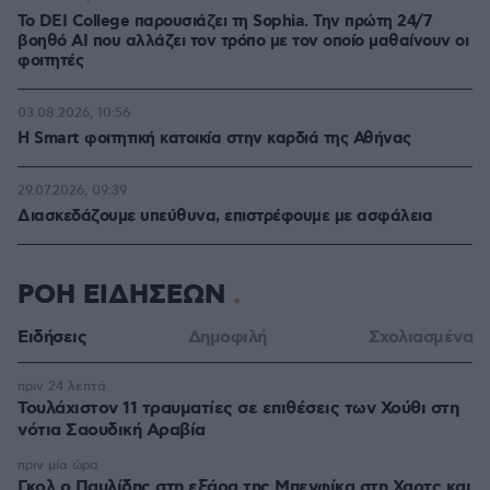
Το DEI College παρουσιάζει τη Sophia. Την πρώτη 24/7
βοηθό AI που αλλάζει τον τρόπο με τον οποίο μαθαίνουν οι
φοιτητές
03.08.2026, 10:56
Η Smart φοιτητική κατοικία στην καρδιά της Αθήνας
29.07.2026, 09:39
Διασκεδάζουμε υπεύθυνα, επιστρέφουμε με ασφάλεια
ΡΟΗ ΕΙΔΗΣΕΩΝ
Ειδήσεις
Δημοφιλή
Σχολιασμένα
πριν 24 λεπτά
Τουλάχιστον 11 τραυματίες σε επιθέσεις των Χούθι στη
νότια Σαουδική Αραβία
πριν μία ώρα
Γκολ ο Παυλίδης στη εξάρα της Μπενφίκα στη Χαρτς και