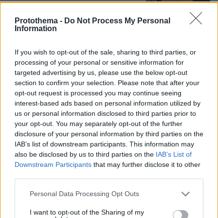
138
06.08.2026, 21:40
Protothema -
Do Not Process My Personal
Information
Η αποκαλυπτική κατάθεση της
συζύγου του Αφγανού: Πώς
If you wish to opt-out of the sale, sharing to third parties, or
γνωρίσαμε τη Λίσα, γιατί υποψιάστηκα
processing of your personal or sensitive information for
ότι ήταν το πτώμα στη βαλίτσα
targeted advertising by us, please use the below opt-out
290
06.08.2026, 12:32
section to confirm your selection. Please note that after your
opt-out request is processed you may continue seeing
interest-based ads based on personal information utilized by
us or personal information disclosed to third parties prior to
Νεαρή γυναίκα με ακατέργαστη
your opt-out. You may separately opt-out of the further
ομορφιά από την Αιθιοπία έγινε viral,
disclosure of your personal information by third parties on the
δείτε την εντυπωσιακή μεταμόρφωσή
IAB’s list of downstream participants. This information may
της από μακιγιέρ
also be disclosed by us to third parties on the
IAB’s List of
Downstream Participants
that may further disclose it to other
376
06.08.2026, 09:18
third parties.
Please note that this website/app uses one or more Google
Personal Data Processing Opt Outs
services and may gather and store information including but
not limited to your visit or usage behaviour. You may click to
I want to opt-out of the Sharing of my