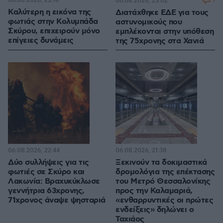
06.08.2026, 23:10
1
06.08.2026, 23:02
Καλύτερη η εικόνα της
Διατάχθηκε ΕΔΕ για τους
φωτιάς στην Κολυμπάδα
αστυνομικούς που
Σκύρου, επιχειρούν μόνο
εμπλέκονται στην υπόθεση
επίγειες δυνάμεις
της 75χρονης στα Χανιά
06.08.2026, 22:44
06.08.2026, 21:38
Δύο συλλήψεις για τις
Ξεκινούν τα δοκιμαστικά
φωτιές σε Σκύρο και
δρομολόγια της επέκτασης
Λακωνία: Βραχυκύκλωσε
του Μετρό Θεσσαλονίκης
γεννήτρια 63χρονης,
προς την Καλαμαριά,
71χρονος άναψε ψησταριά
«ενθαρρυντικές οι πρώτες
ενδείξεις» δηλώνει ο
Ταχιάος