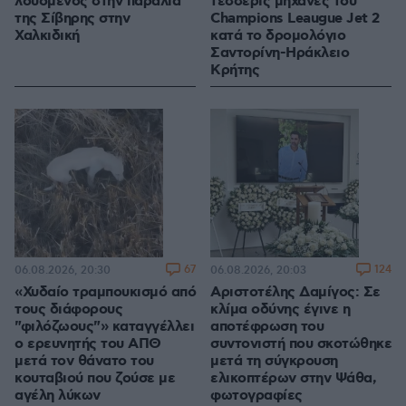
λουόμενος στην παραλία
τέσσερις μηχανές του
της Σίβηρης στην
Champions Leaugue Jet 2
Χαλκιδική
κατά το δρομολόγιο
Σαντορίνη-Ηράκλειο
Κρήτης
67
124
06.08.2026, 20:30
06.08.2026, 20:03
«Χυδαίο τραμπουκισμό από
Αριστοτέλης Δαμίγος: Σε
τους διάφορους
κλίμα οδύνης έγινε η
"φιλόζωους"» καταγγέλλει
αποτέφρωση του
ο ερευνητής του ΑΠΘ
συντονιστή που σκοτώθηκε
μετά τον θάνατο του
μετά τη σύγκρουση
κουταβιού που ζούσε με
ελικοπτέρων στην Ψάθα,
αγέλη λύκων
φωτογραφίες