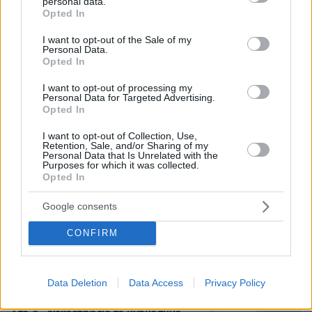
personal data.
grant or deny consent to Google and its third-party tags to
Opted In
use your data for below specified purposes in below Google
consent section.
I want to opt-out of the Sale of my
Personal Data.
Opted In
I want to opt-out of processing my
Personal Data for Targeted Advertising.
Opted In
I want to opt-out of Collection, Use,
Retention, Sale, and/or Sharing of my
Personal Data that Is Unrelated with the
Purposes for which it was collected.
Opted In
Google consents
CONFIRM
07.08.2026, 09:43
Πόσο κοστίζει μία εβδομάδα σε βίλες -
παράδεισους
Data Deletion
Data Access
Privacy Policy