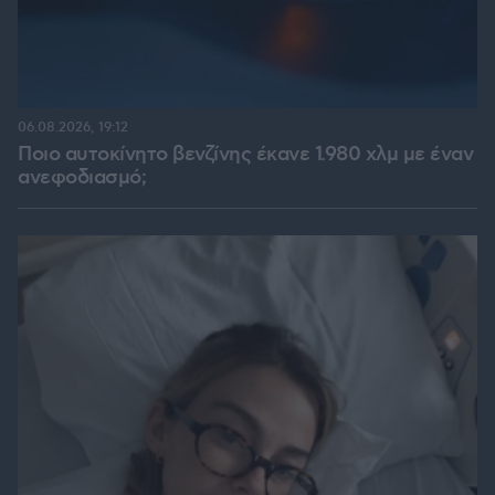
06.08.2026, 19:12
Ποιο αυτοκίνητο βενζίνης έκανε 1.980 χλμ με έναν
ανεφοδιασμό;