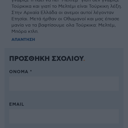
γνώριζε τι πάει να πεί "Μελτέμ" γιατί δεν γνώριζε
Τούρκικα και γιατί το Μελτέμι είναι Τούρκικη λέξη.
Στην Αρχαία Ελλάδα οι ανεμοι αυτοί λέγονταν
Ετησίαι. Μετά ήρθαν οι Οθωμανοί και μας έπιασε
μανία να τα βαφτίσουμε ολα Τούρκικα: Μελτέμ,
Μπόρα κτλπ.
ΑΠΑΝΤΗΣΗ
ΠΡΟΣΘΗΚΗ ΣΧΟΛΙΟΥ
ΌΝΟΜΑ *
EMAIL