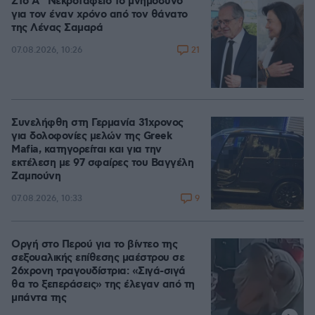
Στο Α΄ Νεκροταφείο το μνημόσυνο
για τον έναν χρόνο από τον θάνατο
της Λένας Σαμαρά
21
07.08.2026, 10:26
Συνελήφθη στη Γερμανία 31χρονος
για δολοφονίες μελών της Greek
Mafia, κατηγορείται και για την
εκτέλεση με 97 σφαίρες του Βαγγέλη
Ζαμπούνη
9
07.08.2026, 10:33
Οργή στο Περού για το βίντεο της
σεξουαλικής επίθεσης μαέστρου σε
26χρονη τραγουδίστρια: «Σιγά-σιγά
θα το ξεπεράσεις» της έλεγαν από τη
μπάντα της