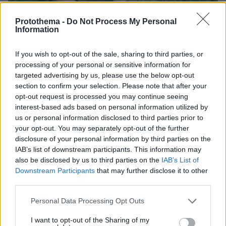
Protothema -
Do Not Process My Personal
Information
If you wish to opt-out of the sale, sharing to third parties, or
processing of your personal or sensitive information for
targeted advertising by us, please use the below opt-out
section to confirm your selection. Please note that after your
opt-out request is processed you may continue seeing
interest-based ads based on personal information utilized by
07.08.2026, 07:19
us or personal information disclosed to third parties prior to
«Δεν το πιστεύουμε», λένε οι Αμερικανοί που
your opt-out. You may separately opt-out of the further
υιοθέτησαν τον Αφγανό στη Λέσβο - Η αρχική
disclosure of your personal information by third parties on the
εκδοχή για το φονικό στην Κυψέλη και η σιωπή
IAB’s list of downstream participants. This information may
στην απολογία
also be disclosed by us to third parties on the
IAB’s List of
Downstream Participants
that may further disclose it to other
third parties.
Please note that this website/app uses one or more Google
Personal Data Processing Opt Outs
services and may gather and store information including but
not limited to your visit or usage behaviour. You may click to
I want to opt-out of the Sharing of my