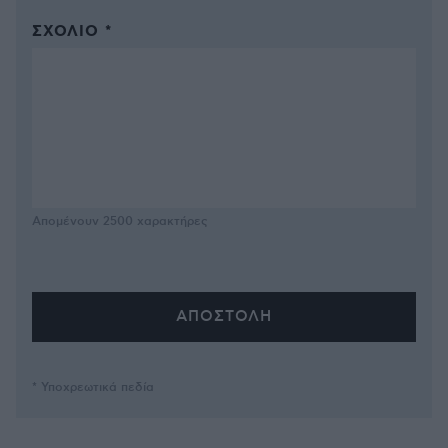
ΣΧΌΛΙΟ *
Απομένουν
2500
χαρακτήρες
* Υποχρεωτικά πεδία