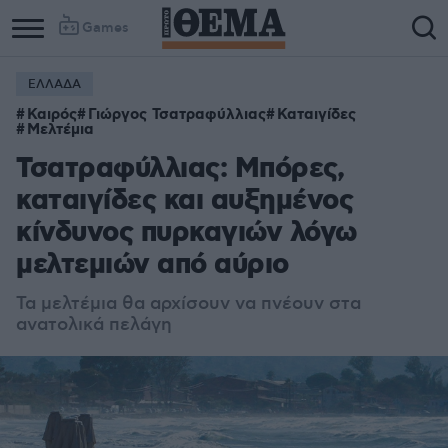
Games
ΕΛΛΑΔΑ
Column
Column
Καιρός
Γιώργος Τσατραφύλλιας
Καταιγίδες
1
2
Μελτέμια
Τσατραφύλλιας: Μπόρες,
καταιγίδες και αυξημένος
κίνδυνος πυρκαγιών λόγω
μελτεμιών από αύριο
Τα μελτέμια θα αρχίσουν να πνέουν στα
ανατολικά πελάγη