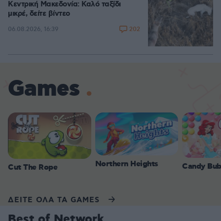
Κεντρική Μακεδονία: Καλό ταξίδι
μικρέ, δείτε βίντεο
202
06.08.2026, 16:39
Games
Northern Heights
Candy Bub
Cut The Rope
ΔΕΙΤΕ ΟΛΑ ΤΑ GAMES
Best of Network