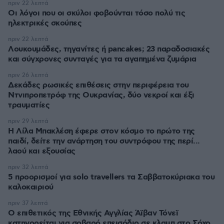
πριν 22 λεπτά
Οι λόγοι που οι σκύλοι φοβούνται τόσο πολύ τις
ηλεκτρικές σκούπες
πριν 22 λεπτά
Λουκουμάδες, τηγανίτες ή pancakes; 23 παραδοσιακές
και σύγχρονες συνταγές για τα αγαπημένα ζυμάρια
πριν 26 λεπτά
Δεκάδες ρωσικές επιθέσεις στην περιφέρεια του
Ντνιπροπετρόφ της Ουκρανίας, δύο νεκροί και έξι
τραυματίες
πριν 29 λεπτά
Η Λίλα Μπακλέση έφερε στον κόσμο το πρώτο της
παιδί, δείτε την ανάρτηση του συντρόφου της περί...
λαού και εξουσίας
πριν 32 λεπτά
5 προορισμοί για solo travellers τα Σαββατοκύριακα του
καλοκαιριού
πριν 37 λεπτά
Ο επιθετικός της Εθνικής Αγγλίας Άϊβαν Τόνεϊ
κατηγορείται για σοβαρό επεισόδιο σε κλαμπ στο Σόχο