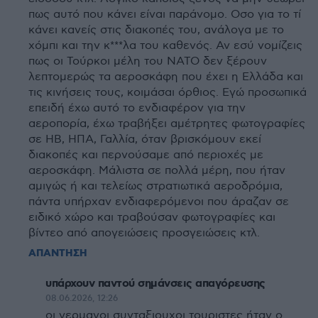
πως αυτό που κάνει είναι παράνομο. Οσο για το τί
κάνει κανείς στις διακοπές του, ανάλογα με το
χόμπι και την κ***λα του καθενός. Αν εσύ νομίζεις
πως οι Τούρκοι μέλη του ΝΑΤΟ δεν ξέρουν
λεπτομερώς τα αεροσκάφη που έχει η Ελλάδα και
τις κινήσεις τους, κοιμάσαι όρθιος. Εγώ προσωπικά
επειδή έχω αυτό το ενδιαφέρον για την
αεροπορία, έχω τραβήξει αμέτρητες φωτογραφίες
σε ΗΒ, ΗΠΑ, Γαλλία, όταν βρισκόμουν εκεί
διακοπές και περνούσαμε από περιοχές με
αεροσκάφη. Μάλιστα σε πολλά μέρη, που ήταν
αμιγώς ή και τελείως στρατιωτικά αεροδρόμια,
πάντα υπήρχαν ενδιαφερόμενοι που άραζαν σε
ειδικό χώρο και τραβούσαν φωτογραφίες και
βίντεο από απογειώσεις προσγειώσεις κτλ.
ΑΠΑΝΤΗΣΗ
υπάρχουν παντού σημάνσεις απαγόρευσης
08.06.2026, 12:26
οι γερμανοι συνταξιουχοι τουριστες ήταν ο