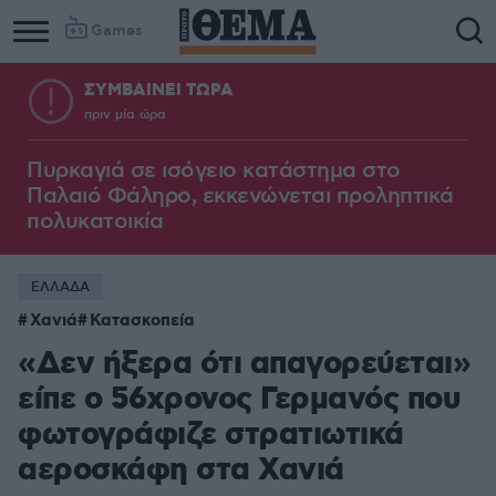
Games
ΣΥΜΒΑΙΝΕΙ ΤΩΡΑ
πριν μία ώρα
Πυρκαγιά σε ισόγειο κατάστημα στο
Παλαιό Φάληρο, εκκενώνεται προληπτικά
πολυκατοικία
ΕΛΛΑΔΑ
Χανιά
Κατασκοπεία
«Δεν ήξερα ότι απαγορεύεται»
είπε ο 56χρονος Γερμανός που
φωτογράφιζε στρατιωτικά
αεροσκάφη στα Χανιά