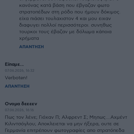
κανόνας κατά βάση που έβγαζαν φωτο
στρατοπέδων στη ρόδο που ήμουν δόκιμος.
είχα πιάσει τουλαχιστον 4 και μου ειχαν
διαφυγει πολλοί περισσότεροι. συνηθως
τουρκοι τους έβαζαν με δόλωμα κάποια
χρήματα
ΑΠΑΝΤΗΣΗ
Είπαμε...
07.06.2026, 16:32
Verboten!
ΑΠΑΝΤΗΣΗ
Ονομα δεεεεν
07.06.2026, 16:16
Πως τον λένε; Γιόχαν Π; Αλφρεντ Σ; Μηπως....Αχμέντ
Κιλιντσόγλου; Αποκλειεται να μην ήξερα, ουτε σε
Γερμανία επιτρέπουν φωτογραφίες απο στρατόπεδα