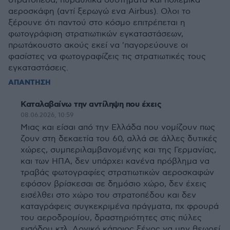
στρατόπεδα, πυραυλικά συστήματα και πολεμικά
αεροσκάφη (αντί ξερωγώ ενα Airbus). Oλοι το
ξέρουνε ότι παντού στο κόσμο επιτρέπεται η
φωτογράφιση στρατιωτικών εγκαταστάσεων,
πρωτάκουστο ακούς εκεί να 'παγορεύουνε οι
φασίστες να φωτογραφίζεις τις στρατιωτικές τους
εγκαταστάσεις.
ΑΠΑΝΤΗΣΗ
Καταλαβαίνω την αντίληψη που έχεις
08.06.2026, 10:59
Μιας και είσαι από την Ελλάδα που νομίζουν πως
ζουν στη δεκαετία του 60, αλλά σε άλλες δυτικές
χώρες, συμπεριλαμβανομένης και της Γερμανίας,
και των ΗΠΑ, δεν υπάρχει κανένα πρόβλημα να
τραβάς φωτογραφίες στρατιωτικών αεροσκαφών
εφόσον βρίσκεσαι σε δημόσιο χώρο, δεν έχεις
εισέλθει στο χώρο του στρατοπέδου και δεν
καταγράφεις συγκεκριμένα πράγματα, πχ φρουρά
του αεροδρομίου, δραστηριότητες στις πύλες
εισόδου κτλ. Λογικό κάποιος ξένος να μην θεωρεί