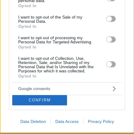
personal data.
grant or deny consent to Google and its third-party tags to
Opted In
use your data for below specified purposes in below Google
consent section.
I want to opt-out of the Sale of my
Personal Data.
Opted In
EMAIL
I want to opt-out of processing my
Personal Data for Targeted Advertising.
Opted In
I want to opt-out of Collection, Use,
ΣΧΌΛΙΟ *
Retention, Sale, and/or Sharing of my
Personal Data that Is Unrelated with the
Purposes for which it was collected.
Opted In
Google consents
CONFIRM
Απομένουν
2500
χαρακτήρες
Data Deletion
Data Access
Privacy Policy