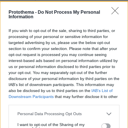
ΑΠΑΝΤΗΣΗ
Protothema -
Do Not Process My Personal
Information
Α
07.06.2026, 15:25
If you wish to opt-out of the sale, sharing to third parties, or
Ε, αφού δεν ήξερε ο ουνος λέμε.
processing of your personal or sensitive information for
targeted advertising by us, please use the below opt-out
ΑΠΑΝΤΗΣΗ
section to confirm your selection. Please note that after your
opt-out request is processed you may continue seeing
Ουννος
interest-based ads based on personal information utilized by
07.06.2026, 16:14
us or personal information disclosed to third parties prior to
Εκρινε ο απόγονος του Περικλεους που πρόκοψε
your opt-out. You may separately opt-out of the further
την χώρα του... Υ.Γ. Και στην Ελλάδα ηταν οι
disclosure of your personal information by third parties on the
Ουννοι, ψάξε το Ντι Εν Εϊ σου, καλού κακού...
IAB’s list of downstream participants. This information may
ΑΠΑΝΤΗΣΗ
also be disclosed by us to third parties on the
IAB’s List of
Downstream Participants
that may further disclose it to other
third parties.
ΠΡΟΣΘΗΚΗ ΣΧΟΛΙΟΥ
Please note that this website/app uses one or more Google
Personal Data Processing Opt Outs
services and may gather and store information including but
ΌΝΟΜΑ *
not limited to your visit or usage behaviour. You may click to
I want to opt-out of the Sharing of my