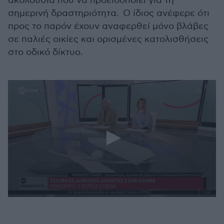
ακολουθία που να προειδοποιεί για τη
σημερινή δραστηριότητα. Ο ίδιος ανέφερε ότι
προς το παρόν έχουν αναφερθεί μόνο βλάβες
σε παλιές οικίες και ορισμένες κατολισθήσεις
στο οδικό δίκτυο.
0
seconds
of