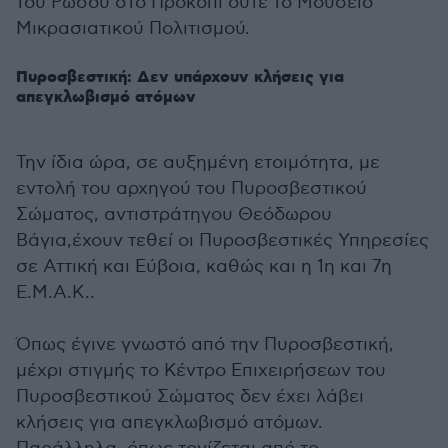
του Ρώσου στο Προκόπι ούτε το Μουσείο
Μικρασιατικού Πολιτισμού.
Πυροσβεστική: Δεν υπάρχουν κλήσεις για
απεγκλωβισμό ατόμων
Την ίδια ώρα, σε αυξημένη ετοιμότητα, με
εντολή του αρχηγού του Πυροσβεστικού
Σώματος, αντιστράτηγου Θεόδωρου
Βάγια,έχουν τεθεί οι Πυροσβεστικές Υπηρεσίες
σε Αττική και Εύβοια, καθώς και η 1η και 7η
Ε.Μ.Α.Κ..
Όπως έγινε γνωστό από την Πυροσβεστική,
μέχρι στιγμής το Κέντρο Επιχειρήσεων του
Πυροσβεστικού Σώματος δεν έχει λάβει
κλήσεις για απεγκλωβισμό ατόμων.