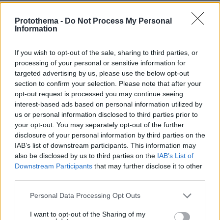
Καθησυχαστικοί εμφανίζονται οι σεισμολόγοι
Protothema -
Do Not Process My Personal
Κώστας Παπαζάχος,
Αθανάσιος Γκανάς και
Information
Ευθύμιος Λέκκας
.
για τις σεισμικές δονήσεις
If you wish to opt-out of the sale, sharing to third parties, or
processing of your personal or sensitive information for
Ο καθηγητής Σεισμολογίας του Αριστοτελείου
targeted advertising by us, please use the below opt-out
Πανεπιστημίου Θεσσαλονίκης,
Κώστας
section to confirm your selection. Please note that after your
Παπαζάχος
, έκανε λόγο για «απανωτούς
opt-out request is processed you may continue seeing
σεισμούς», επισημαίνοντας ότι η βόρεια Εύβοια
interest-based ads based on personal information utilized by
us or personal information disclosed to third parties prior to
αποτελεί περιοχή με πολλά ενεργά ρήγματα.
your opt-out. You may separately opt-out of the further
Όπως ανέφερε, οι συγκεκριμένες σεισμικές
disclosure of your personal information by third parties on the
δονήσεις δεν προκαλούν ανησυχία, καθώς
IAB’s list of downstream participants. This information may
εντάσσονται στο γνωστό πλαίσιο της περιοχής.
also be disclosed by us to third parties on the
IAB’s List of
Downstream Participants
that may further disclose it to other
third parties.
Please note that this website/app uses one or more Google
Personal Data Processing Opt Outs
services and may gather and store information including but
not limited to your visit or usage behaviour. You may click to
I want to opt-out of the Sharing of my