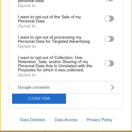
personal data.
grant or deny consent to Google and its third-party tags to
Opted In
use your data for below specified purposes in below Google
consent section.
I want to opt-out of the Sale of my
Personal Data.
Opted In
I want to opt-out of processing my
Personal Data for Targeted Advertising.
Opted In
0
seconds
I want to opt-out of Collection, Use,
of
Retention, Sale, and/or Sharing of my
8
Personal Data that Is Unrelated with the
minutes,
Purposes for which it was collected.
30
Από την πλευρά του, ο σεισμολόγος
Αθανάσιος
Opted In
seconds
Γκανάς
, μιλώντας στην ΕΡΤ, εξήγησε ότι η
Google consents
πρώτη δόνηση των 4,8 Ρίχτερ ήταν σχετικά
ασθενής, ενώ τέσσερα λεπτά αργότερα
CONFIRM
ακολούθησε ο σεισμός των 5,2 Ρίχτερ, ο οποίος
βρίσκεται στα όρια μιας ισχυρής σεισμικής
δόνησης.
Data Deletion
Data Access
Privacy Policy