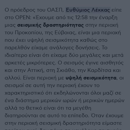
4
minutes,
57
Ο πρόεδρος του ΟΑΣΠ,
Ευθύμιος Λέκκας
είπε
seconds
στο ΟΡΕΝ: «Έχουμε από τις 12:58 την έναρξη
σεισμικής δραστηριότητας
μιας
στην περιοχή
του Προκοπίου, της Εύβοιας, είναι μια περιοχή
που έχει υψηλή σεισμικότητα καθώς στο
παρελθόν είχαμε ανάλογες δονήσεις. Το
ιδιαίτερο είναι ότι είχαμε δύο μεγάλες και μετά
αρκετές μικρότερες. Ο σεισμός έγινε αισθητός
και στην Αττική, στη Σκιάθο, την Καρδίτσα και
υψηλή σεισμικότητα
αλλού. Είναι περιοχή με
, οι
σεισμοί σε αυτή την περιοχή έχουν το
χαρακτηριστικό ότι εκδηλώνονται όλοι μαζί σε
ένα διάστημα μερικών ωρών ή μερικών ημερών
αλλά το θετικό είναι ότι τα μεγέθη
διατηρούνται σε αυτό το επίπεδο. Όταν έχουμε
στην περιοχή σεισμική δραστηριότητα είμαστε