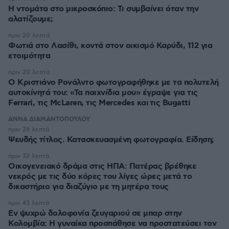
Η ντομάτα στο μικροσκόπιο: Τι συμβαίνει όταν την
αλατίζουμε;
πριν 20 λεπτά
Φωτιά στο Λασίθι, κοντά στον οικισμό Καρύδι, 112 για
ετοιμότητα
πριν 20 λεπτά
Ο Κριστιάνο Ρονάλντο φωτογραφήθηκε με τα πολυτελή
αυτοκίνητά του: «Τα παιχνίδια μου» έγραψε για τις
Ferrari, τις McLaren, τις Mercedes και τις Bugatti
ΑΝΝΑ ΔΙΑΜΑΝΤΟΠΟΥΛΟΥ
πριν 26 λεπτά
Ψευδής τίτλος. Κατασκευασμένη φωτογραφία. Είδηση;
πριν 32 λεπτά
Οικογενειακό δράμα στις ΗΠΑ: Πατέρας βρέθηκε
νεκρός με τις δύο κόρες του λίγες ώρες μετά το
δικαστήριο για διαζύγιο με τη μητέρα τους
πριν 43 λεπτά
Εν ψυχρώ δολοφονία ζευγαριού σε μπαρ στην
Κολομβία: Η γυναίκα προσπάθησε να προστατεύσει τον