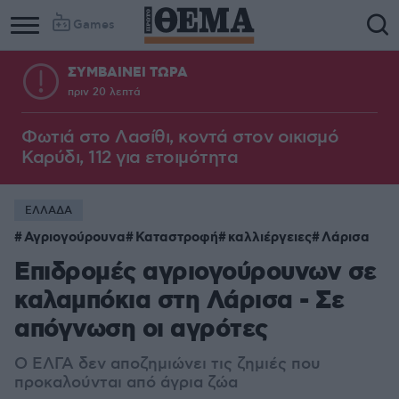
Games
ΣΥΜΒΑΙΝΕΙ ΤΩΡΑ
πριν 20 λεπτά
Φωτιά στο Λασίθι, κοντά στον οικισμό
Καρύδι, 112 για ετοιμότητα
ΕΛΛΑΔΑ
Αγριογούρουνα
Καταστροφή
καλλιέργειες
Λάρισα
Επιδρομές αγριογούρουνων σε
καλαμπόκια στη Λάρισα - Σε
απόγνωση οι αγρότες
Ο ΕΛΓΑ δεν αποζημιώνει τις ζημιές που
προκαλούνται από άγρια ζώα