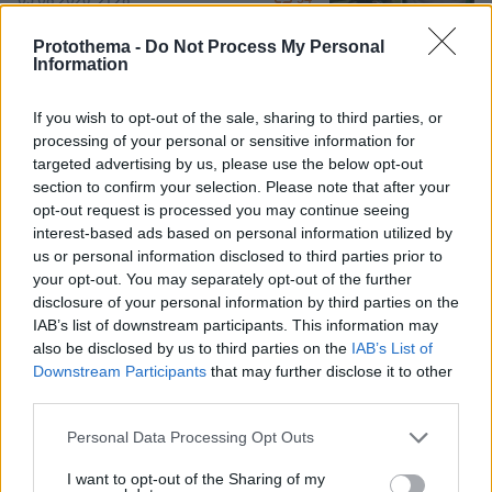
05.08.2026, 21:28
Protothema -
Do Not Process My Personal
Information
Εν ψυχρώ δολοφονία ζευγαριού σε
μπαρ στην Κολομβία: Η γυναίκα
If you wish to opt-out of the sale, sharing to third parties, or
προσπάθησε να προστατεύσει τον
processing of your personal or sensitive information for
άνδρα της, ήταν γονείς 6χρονου
targeted advertising by us, please use the below opt-out
κοριτσιού, δείτε βίντεο
section to confirm your selection. Please note that after your
opt-out request is processed you may continue seeing
1
πριν 43 λεπτά
interest-based ads based on personal information utilized by
us or personal information disclosed to third parties prior to
your opt-out. You may separately opt-out of the further
Αμπντούλ Ελ Σαγέντ: Ο
μουσουλμάνος γιατρός από το
disclosure of your personal information by third parties on the
Μίσιγκαν που κέρδισε το χρίσμα των
IAB’s list of downstream participants. This information may
Δημοκρατικών, κόντρα στο ισχυρό
also be disclosed by us to third parties on the
IAB’s List of
ισραηλινό λόμπι
Downstream Participants
that may further disclose it to other
third parties.
182
05.08.2026, 19:24
Please note that this website/app uses one or more Google
Personal Data Processing Opt Outs
services and may gather and store information including but
Στα decks της Μυκόνου: Οι διάσημοι
not limited to your visit or usage behaviour. You may click to
I want to opt-out of the Sharing of my