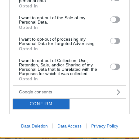
dj, οι αμοιβές τους και οι sold out
personal data.
grant or deny consent to Google and its third-party tags to
ξέφρενες μέρες και νύχτες
Opted In
use your data for below specified purposes in below Google
consent section.
88
05.08.2026, 15:21
I want to opt-out of the Sale of my
Personal Data.
Opted In
I want to opt-out of processing my
Personal Data for Targeted Advertising.
Ποια είναι τα δέντρα που μπορούν να
Opted In
γίνουν «ασπίδα» για το σπίτι σας
απέναντι στις πυρκαγιές
I want to opt-out of Collection, Use,
Retention, Sale, and/or Sharing of my
Personal Data that Is Unrelated with the
52
05.08.2026, 10:50
Purposes for which it was collected.
Opted In
Google consents
CONFIRM
Games
Data Deletion
Data Access
Privacy Policy