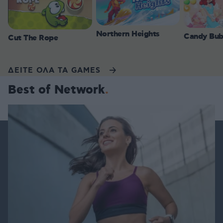
Northern Heights
Candy Bub
Cut The Rope
ΔΕΙΤΕ ΟΛΑ ΤΑ GAMES
Best of Network