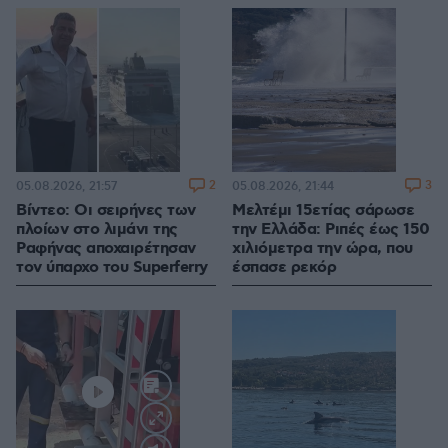
2
3
05.08.2026, 21:57
05.08.2026, 21:44
Βίντεο: Οι σειρήνες των
Μελτέμι 15ετίας σάρωσε
πλοίων στο λιμάνι της
την Ελλάδα: Ριπές έως 150
Ραφήνας αποχαιρέτησαν
χιλιόμετρα την ώρα, που
τον ύπαρχο του Superferry
έσπασε ρεκόρ