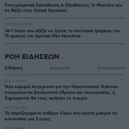
Επαγγελματική Εκπαίδευση & Εξειδίκευση: Το Mοντέλο που
σε Bάζει στην Aγορά Eργασίας
31.07.2026, 11:04
14+1 λόγοι που αξίζει να ζήσεις το επετειακό τριήμερο των
15 χρόνων του Spetses Mini Marathon
ΡΟΗ ΕΙΔΗΣΕΩΝ
Ειδήσεις
Δημοφιλή
Σχολιασμένα
πριν 7 λεπτά
Νέα καρφιά Αυγερινού για την Καρυστιανού: Kάποιοι
ονειρεύονται βουλευτικά έδρανα και συνωμοσίες, η
δημοκρατία θα τους χαλάσει το όνειρο
πριν 8 λεπτά
Το παρεξηγημένο αιθέριο έλαιο που κρατά μακριά τα
κουνούπια για 3 ώρες
πριν 9 λεπτά