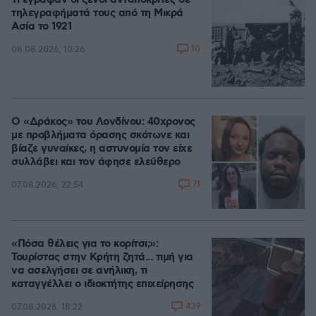
Τι έγραφαν οι ξένοι ανταποκριτές σε
τηλεγραφήματά τους από τη Μικρά
Ασία το 1921
10
08.08.2026, 10:26
Ο «Δράκος» του Λονδίνου: 40χρονος
με προβλήματα όρασης σκότωνε και
βίαζε γυναίκες, η αστυνομία τον είχε
συλλάβει και τον άφησε ελεύθερο
71
07.08.2026, 22:54
«Πόσα θέλεις για το κορίτσι;»:
Τουρίστας στην Κρήτη ζητά... τιμή για
να ασελγήσει σε ανήλικη, τι
καταγγέλλει ο ιδιοκτήτης επιχείρησης
439
07.08.2026, 18:22