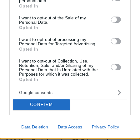
personal data.
grant or deny consent to Google and its third-party tags to
Opted In
* Υποχρεωτικά πεδία
use your data for below specified purposes in below Google
consent section.
I want to opt-out of the Sale of my
Personal Data.
Opted In
ΡΟΗ ΕΙΔΗΣΕΩΝ
I want to opt-out of processing my
Personal Data for Targeted Advertising.
Ειδήσεις
Δημοφιλή
Σχολιασμένα
Opted In
I want to opt-out of Collection, Use,
πριν 5 λεπτά
Retention, Sale, and/or Sharing of my
Καρκίνος Παχέος Εντέρου: Η «ένοχη» διατροφή που
Personal Data that Is Unrelated with the
αυξάνει τον κίνδυνο κατακόρυφα – Ποια τρόφιμα
Purposes for which it was collected.
Opted In
προστατεύουν
πριν 6 λεπτά
Google consents
Στις φλόγες δύο διυλιστήρια πετρελαίου στη Ρωσία
μετά από ουκρανική επίθεση με drones
CONFIRM
πριν 6 λεπτά
Παγκόσμια Ημέρα Γάτας – Εντυπωσιακά πράγματα που
ίσως δεν γνωρίζατε για αυτά τα υπέροχα πλάσματα
Data Deletion
Data Access
Privacy Policy
πριν 6 λεπτά