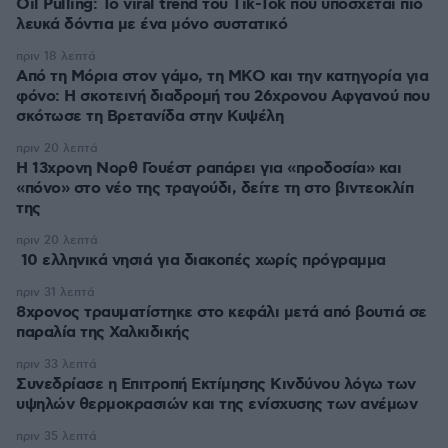
Oil Pulling: To viral trend του Tik-Tok που υπόσχεται πιο
λευκά δόντια με ένα μόνο συστατικό
πριν 18 λεπτά
Από τη Μόρια στον γάμο, τη ΜΚΟ και την κατηγορία για
φόνο: Η σκοτεινή διαδρομή του 26χρονου Αφγανού που
σκότωσε τη Βρετανίδα στην Κυψέλη
πριν 20 λεπτά
Η 13χρονη Νορθ Γουέστ ραπάρει για «προδοσία» και
«πόνο» στο νέο της τραγούδι, δείτε τη στο βιντεοκλίπ
της
πριν 20 λεπτά
10 ελληνικά νησιά για διακοπές χωρίς πρόγραμμα
πριν 31 λεπτά
8χρονος τραυματίστηκε στο κεφάλι μετά από βουτιά σε
παραλία της Χαλκιδικής
πριν 33 λεπτά
Συνεδρίασε η Επιτροπή Εκτίμησης Κινδύνου λόγω των
υψηλών θερμοκρασιών και της ενίσχυσης των ανέμων
πριν 35 λεπτά