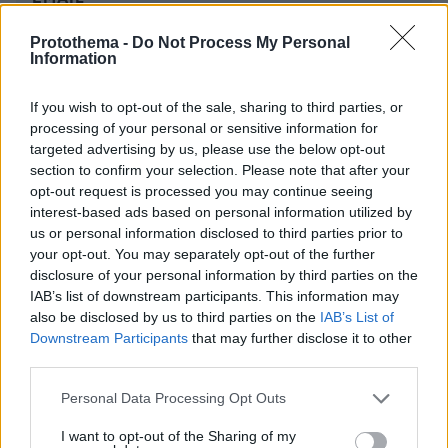
Protothema -
Do Not Process My Personal
Information
If you wish to opt-out of the sale, sharing to third parties, or
ΣΧΌΛΙΟ *
processing of your personal or sensitive information for
targeted advertising by us, please use the below opt-out
section to confirm your selection. Please note that after your
opt-out request is processed you may continue seeing
interest-based ads based on personal information utilized by
us or personal information disclosed to third parties prior to
your opt-out. You may separately opt-out of the further
disclosure of your personal information by third parties on the
IAB’s list of downstream participants. This information may
Απομένουν
2500
χαρακτήρες
also be disclosed by us to third parties on the
IAB’s List of
Downstream Participants
that may further disclose it to other
third parties.
Please note that this website/app uses one or more Google
Personal Data Processing Opt Outs
services and may gather and store information including but
not limited to your visit or usage behaviour. You may click to
I want to opt-out of the Sharing of my