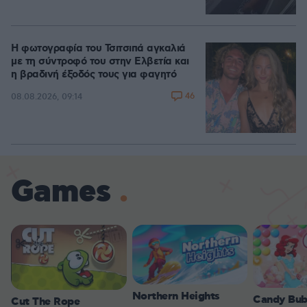
Η φωτογραφία του Τσιτσιπά αγκαλιά
με τη σύντροφό του στην Ελβετία και
η βραδινή έξοδός τους για φαγητό
46
08.08.2026, 09:14
Games
Northern Heights
Candy Bub
Cut The Rope