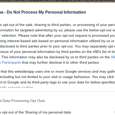
είχε αποτελέσει η Συμφωνία των Πρεσπών.
ma -
Do Not Process My Personal Information
to opt-out of the sale, sharing to third parties, or processing of your per
ερα το δικαστήριο αν και έκρινε ότι ο
formation for targeted advertising by us, please use the below opt-out s
ενος με αυτές του τις δηλώσεις διέπραξε
r selection. Please note that after your opt-out request is processed y
eing interest-based ads based on personal information utilized by us or
ο αδίκημα των προπαρασκευαστικών πράξεων
disclosed to third parties prior to your opt-out. You may separately opt-
νται με εσχάτη προδοσία, εντούτοις θα πρέπει
losure of your personal information by third parties on the IAB’s list of
τιμώρητος.
. This information may also be disclosed by us to third parties on the
IA
Participants
that may further disclose it to other third parties.
ότι, όπως έκρινε το δικαστήριο, την ίδια ημέρα
 that this website/app uses one or more Google services and may gath
including but not limited to your visit or usage behaviour. You may click 
ις επίμαχες δηλώσεις την ίδια ημέρα τις
 to Google and its third-party tags to use your data for below specifi
 παρεμποδίζοντας έτσι την επέλευση του
ogle consent section.
ος που επιδίωξε με την πράξη του.
l Data Processing Opt Outs
ισαγγελέας στην αγόρευσή του είχε ζητήσει
o opt-out of the Sharing of my personal data.
εί το αδίκημα για το οποίο δικάστηκε ο κ.