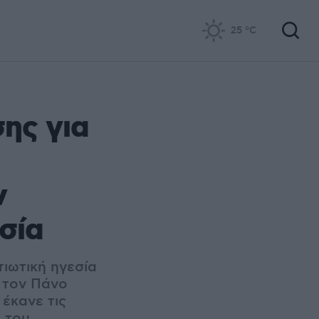
25
°C
ης για
ν
σία
τιωτική ηγεσία
 τον Πάνο
 έκανε τις
 του