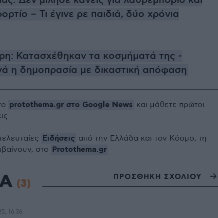
άς: Δεν μίλησε κανείς για λαθρεμπόριο και
ρτίο – Τι έγινε ρε παιδιά, δύο χρόνια
η: Κατασχέθηκαν τα κοσμήματά της -
ά η δημοπρασία με δικαστική απόφαση
protothema.gr στο Google News
το
και μάθετε πρώτοι
εις
Ειδήσεις
 τελευταίες
από την Ελλάδα και τον Κόσμο, τη
Protothema.gr
μβαίνουν, στο
ΙΑ
ΠΡΟΣΘΗΚΗ ΣΧΟΛΙΟΥ
(3)
25, 16:36