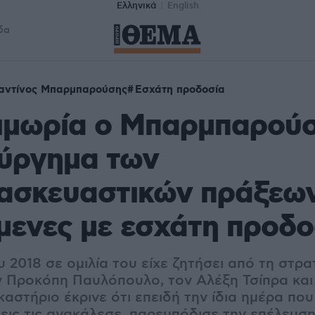
Ελληνικά
English
δα
αντίνος Μπαρμπαρούσης
Εσχάτη προδοσία
ιμωρία ο Μπαρμπαρούσ
ούργημα των
ασκευαστικών πράξεω
μενες με εσχάτη προδο
υ 2018 σε ομιλία του είχε ζητήσει από τη στρα
ν Προκόπη Παυλόπουλο, τον Αλέξη Τσίπρα και
καστήριο έκρινε ότι επειδή την ίδια ημέρα που
εις τις ανακάλεσε, παρεμπόδισε την επέλευση