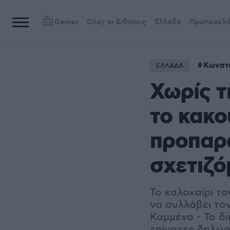
Games
Όλες οι Ειδήσεις
Ελλάδα
Πρωτοσέλι
Κωνστ
ΕΛΛΑΔΑ
Χωρίς τ
το κακ
προπαρ
σχετιζό
Το καλοκαίρι το
να συλλάβει το
Καμμένο - Το δι
επίμαχες δηλώσ