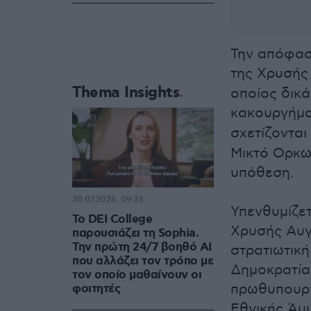
Την απόφασ
της Χρυσής
Thema Insights
οποίος δικά
κακουργήμ
σχετίζονται
Μικτό Ορκω
υπόθεση.
30.07.2026, 09:33
Υπενθυμίζε
Το DEI College
Χρυσής Αυγή
παρουσιάζει τη Sophia.
Την πρώτη 24/7 βοηθό AI
στρατιωτική
που αλλάζει τον τρόπο με
Δημοκρατία
τον οποίο μαθαίνουν οι
πρωθυπουργ
φοιτητές
Εθνικής Άμ