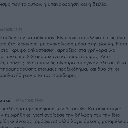
ρισμα των τοιούτων, η υπαναχώρηση και η δειλία.
06.2025, 15:29
και δεν τον καταδίκασαν. Είναι γνωστό άλλωστε πως όλα
ατα έτσι ξεκινάνε, με ανακοίνωση μέσα στην βουλή. Μετά
 στο "κρυφό οπλαστάσιο", αρπάζεις στα γρήγορα 5-6
 τανκς και 2-3 αεροπλάνα και είσαι έτοιμος. Δύο
ς πράξεις είναι εντελώς σίγουρο ότι έγιναν όλα αυτά τα
 Μπαρμπαρούσης ετοίμαζε πραξικόπημα, και δύο ότι οι
απλανήθηκαν από τον Κασιδιάρη.
ωτικά
19.06.2025, 17:49
ε καλύτερα την απόφαση των δικαστών. Καταδικάστηκε
ν τιμωρήθηκε, γιατί αναίρεσε την δήλωση του την ίδια
Κρίθηκε ένοχος (ομόφωνα) αλλά λόγω άμεσης μεταμέλεια
θηκε ποινή.