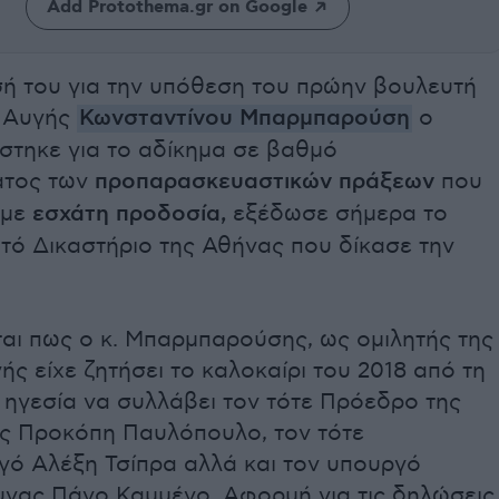
Add Protothema.gr on Google
ή του για την υπόθεση του πρώην βουλευτή
 Αυγής
Κωνσταντίνου Μπαρμπαρούση
ο
στηκε για το αδίκημα σε βαθμό
ατος των
προπαρασκευαστικών πράξεων
που
 με
εσχάτη προδοσία,
εξέδωσε σήμερα το
τό Δικαστήριο της Αθήνας που δίκασε την
ται πως ο κ. Μπαρμπαρούσης, ως ομιλητής της
ς είχε ζητήσει το καλοκαίρι του 2018 από τη
 ηγεσία να συλλάβει τον τότε Πρόεδρο της
ς Προκόπη Παυλόπουλο, τον τότε
ό Αλέξη Τσίπρα αλλά και τον υπουργό
υνας Πάνο Καμμένο. Αφορμή για τις δηλώσεις