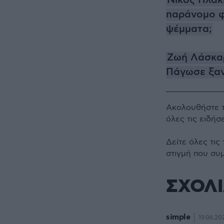
Νίκος Πλακι
παράνομο φο
ψέμματα;
Ζωή Λάσκαρ
Πάγωσε ξαν
Ακολουθήστε 
όλες τις ειδήσ
Δείτε όλες τις
στιγμή που συ
ΣΧΟΛ
simple
19.06.20