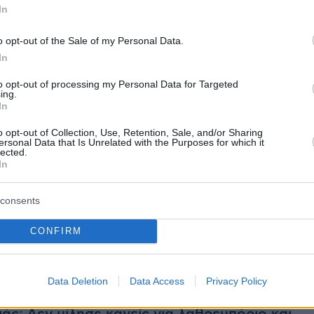
In
σης σε διέγερση για διάπραξη εγκλημάτων,
ς ή διχόνοια.
o opt-out of the Sale of my Personal Data.
In
to opt-out of processing my Personal Data for Targeted
 πίεση εκείνο τον καιρό ότι κάτι έπρεπε να
ing.
In
ήταν μια κακή συμφωνία για τη χώρα κι έγινε
o opt-out of Collection, Use, Retention, Sale, and/or Sharing
όπημα στο τέλος» υποστήριξε στην απολογία
ersonal Data that Is Unrelated with the Purposes for which it
lected.
γορούμενος λέγοντας πως κάποιοι έδωσαν
In
ταση σε «μια υπερβολή της στιγμής».
consents
ήμερα:
CONFIRM
16χρονης στα Πετράλωνα - «Έφυγε για μια
ν παρέα της και δεν ξαναγύρισε»
Data Deletion
Data Access
Privacy Policy