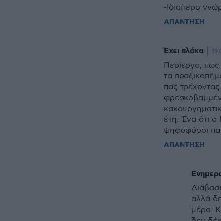
-Ιδιαίτερο γνώ
ΑΠΑΝΤΗΣΗ
Έχει πλάκα
19.
Περίεργο, πως 
τα πραξικοπήμ
πας τρέχοντας
φρεσκοβαμμένα
κακουργηματικέ
έτη: Ένα ότι ο
ψηφοφόροι παρ
ΑΠΑΝΤΗΣΗ
Ενημερ
Διάβασ
αλλά δε
μέρα. 
δεν δέχ