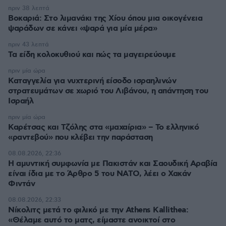
πριν 38 λεπτά
Βοκαριά: Στο λιμανάκι της Χίου όπου μια οικογένεια
ψαράδων σε κάνει «ψαρά για μία μέρα»
πριν 43 λεπτά
Τα είδη κολοκυθιού και πώς τα μαγειρεύουμε
πριν μία ώρα
Καταγγελία για νυχτερινή είσοδο ισραηλινών
στρατευμάτων σε χωριό του Λιβάνου, η απάντηση του
Ισραήλ
πριν μία ώρα
Καρέτσας και Τζόλης στα «μαχαίρια» – Το ελληνικό
«ραντεβού» που κλέβει την παράσταση
08.08.2026, 22:36
Η αμυντική συμφωνία με Πακιστάν και Σαουδική Αραβία
είναι ίδια με το Άρθρο 5 του ΝΑΤΟ, λέει ο Χακάν
Φιντάν
08.08.2026, 22:33
Νίκολιτς μετά το φιλικό με την Athens Kallithea:
«Θέλαμε αυτό το ματς, είμαστε ανοικτοί στο