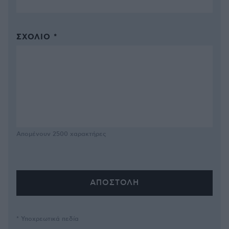
ΣΧΌΛΙΟ *
Απομένουν
2500
χαρακτήρες
* Υποχρεωτικά πεδία