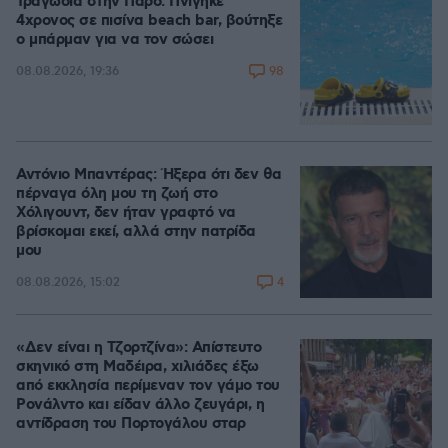
Τραγωδία στην Πάρο: Πνίγηκε
4χρονος σε πισίνα beach bar, βούτηξε
ο μπάρμαν για να τον σώσει
98
08.08.2026, 19:36
Αντόνιο Μπαντέρας: Ήξερα ότι δεν θα
πέρναγα όλη μου τη ζωή στο
Χόλιγουντ, δεν ήταν γραφτό να
βρίσκομαι εκεί, αλλά στην πατρίδα
μου
4
08.08.2026, 15:02
«Δεν είναι η Τζορτζίνα»: Απίστευτο
σκηνικό στη Μαδέιρα, χιλιάδες έξω
από εκκλησία περίμεναν τον γάμο του
Ρονάλντο και είδαν άλλο ζευγάρι, η
αντίδραση του Πορτογάλου σταρ