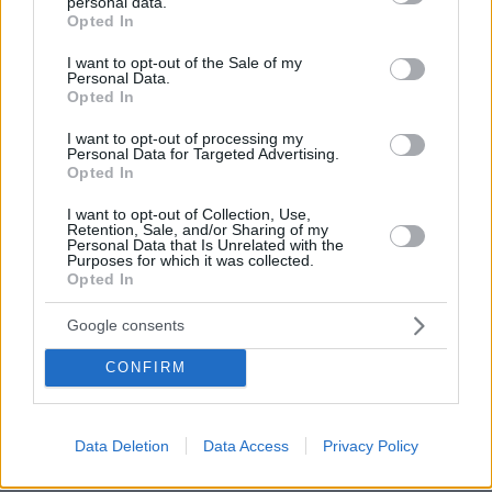
μέσα στο αίμα κάποιων.
personal data.
grant or deny consent to Google and its third-party tags to
Opted In
use your data for below specified purposes in below Google
ΑΠΑΝΤΗΣΗ
consent section.
I want to opt-out of the Sale of my
Personal Data.
Giannis
Opted In
19.06.2025, 23:56
I want to opt-out of processing my
Αν η σοβαρότητα είχε πρόσωπο θα είχε του κ.
Personal Data for Targeted Advertising.
Πλακιά.
Opted In
ΑΠΑΝΤΗΣΗ
I want to opt-out of Collection, Use,
Retention, Sale, and/or Sharing of my
Personal Data that Is Unrelated with the
Purposes for which it was collected.
Opted In
Κάνε κουράγιο άνθρωπε μου και βρες την αλήθεια για
Google consents
τα κοριτσάκια σου!
19.06.2025, 22:56
CONFIRM
Κύριε Πλακιά κρατήστε την υπεύθυνη στάση σας
μέχρι την δικαίωση! Σας σεβόμαστε!
ΑΠΑΝΤΗΣΗ
Data Deletion
Data Access
Privacy Policy