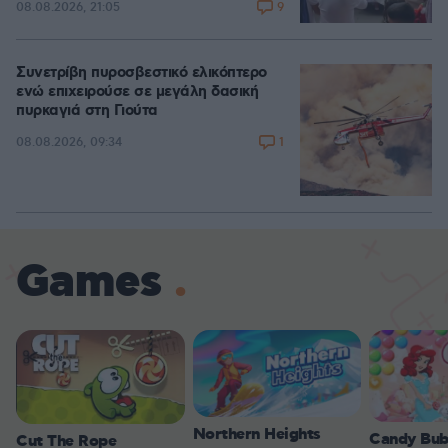
9
08.08.2026, 21:05
Συνετρίβη πυροσβεστικό ελικόπτερο
ενώ επιχειρούσε σε μεγάλη δασική
πυρκαγιά στη Γιούτα
1
08.08.2026, 09:34
Games
Northern Heights
Candy Bub
Cut The Rope