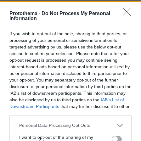
χίλιες φορές να γεννηθείς, χίλιες θα σε
σταυρώσουν...
Protothema -
Do Not Process My Personal
Information
ΑΠΑΝΤΗΣΗ
If you wish to opt-out of the sale, sharing to third parties, or
ΕΛΛΗΝΑΣ ''βαρβαρος''
processing of your personal or sensitive information for
20.06.2025, 08:48
targeted advertising by us, please use the below opt-out
"ετσι" ειναι ο ανθρωπος-γονιος, που παρα την
section to confirm your selection. Please note that after your
απωλεια του, διδασκει....ΗΘΟΣ, οι αλλοι
opt-out request is processed you may continue seeing
διδασκουν...ΜΙΣΟΣ και διχονοια παρασυρμενοι απο
interest-based ads based on personal information utilized by
προβληματικους αριστεροστροφους που
us or personal information disclosed to third parties prior to
ενδιαφερονται μονο για ψηφαλακια.
your opt-out. You may separately opt-out of the further
disclosure of your personal information by third parties on the
ΑΠΑΝΤΗΣΗ
IAB’s list of downstream participants. This information may
also be disclosed by us to third parties on the
IAB’s List of
Δημήτρης
Downstream Participants
that may further disclose it to other
third parties.
20.06.2025, 01:06
Την συγνώμη που θα περίμενες να ακούσεις
Please note that this website/app uses one or more Google
Personal Data Processing Opt Outs
δυστυχώς δεν θα την ακούσεις ποτέ, τουλάχιστον όχι
services and may gather and store information including but
από καρδιάς! Ο καιροσκοπισμός στην Ελλάδα είναι
not limited to your visit or usage behaviour. You may click to
I want to opt-out of the Sharing of my