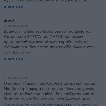
Αγωνίζεσαι να αθωοθούν οι κατηγορούμενοι;
ΑΠΑΝΤΗΣΗ
Φωνή
20.06.2025, 15:45
Βγαίνουν τα ζώα του Βελόπουλου της Ζωής του
Νατσιου,του ΣΥΡΙΖΑ του ΠΑΣΟΚ και άλλων
αριστεροβοθρων κινημάτων,να κράξουν έναν
άνθρωπο που δεν έπεσε στην παγίδα όλων αυτών
των σιχαματων.
ΑΠΑΝΤΗΣΗ
.
20.06.2025, 09:51
Ο κύριος Πλακιάς , ακολουθεί διαφορετική γραμμή.
Μια βασική διαφορά από τους υπόλοιπους γονείς ,
είναι ότι τα δικά του παιδιά , δεν επέζησαν από το
δυστύχημα, και δεν κάηκαν μετά ζωντανά. Άρα
ψάχνοντας να τα δικαιώσει στρέφεται στα αίτια της