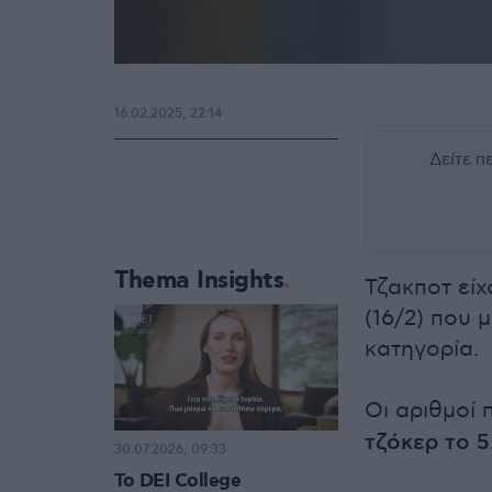
16.02.2025, 22:14
Δείτε 
Thema Insights
Τζακποτ είχ
(16/2) που 
κατηγορία.
Οι αριθμοί 
τζόκερ το 5
30.07.2026, 09:33
Το DEI College