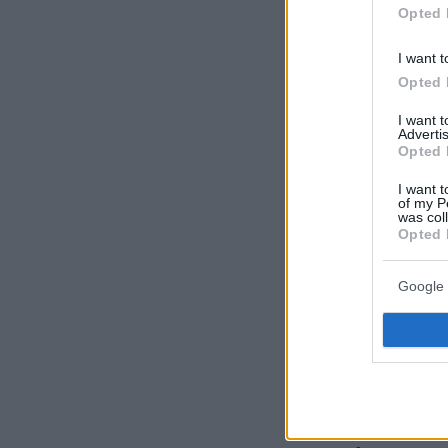
Ακολουθήστε 
Opted 
όλες τις ειδήσ
I want t
Δείτε όλες τις
Opted 
στιγμή που συ
I want 
Advertis
Opted 
ΡΟΗ ΕΙΔ
I want t
of my P
was col
Opted 
πριν 10 λεπτά
Το μητρικό γάλ
1.500 βιοδραστ
Google 
Πώς προστατεύ
πριν 13 λεπτά
Του Σωτήρος μυ
ψάρι και γλυκα
σταφύλια. Τι λ
πριν 13 λεπτά