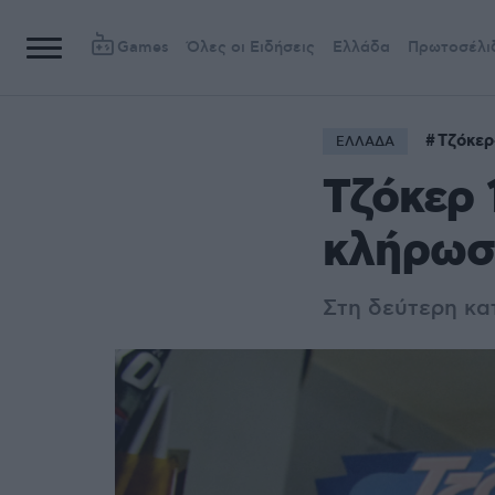
Games
Όλες οι Ειδήσεις
Ελλάδα
Πρωτοσέλι
Τζόκερ
ΕΛΛΑΔΑ
Τζόκερ 
κλήρωση
Στη δεύτερη κα