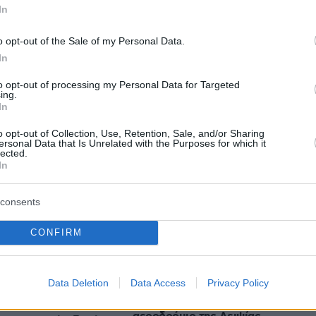
protothema.gr στο Google News
το
και μάθετε πρώτοι
In
εις
o opt-out of the Sale of my Personal Data.
Ειδήσεις
 τελευταίες
από την Ελλάδα και τον Κόσμο, τη
In
Protothema.gr
μβαίνουν, στο
to opt-out of processing my Personal Data for Targeted
ing.
In
Ειδήσεις
Δημοφιλή
Σχολιασμέν
ΗΣΕΩΝ
o opt-out of Collection, Use, Retention, Sale, and/or Sharing
ersonal Data that Is Unrelated with the Purposes for which it
lected.
In
πριν 17 λεπτά
Βίντεο: Η Ελένη Μενεγάκη
α περιέχει πάνω από
απαθανατίστηκε για φαγητό στο
ικά συστατικά –
consents
Φισκάρδο με τον Μάκη
ουν το βρέφος
Παντζόπουλο
CONFIRM
πριν 18 λεπτά
ρίζει τηγανητό
«Υβριδική απειλή από ξένες
ίνουν τα πρώτα
δυνάμεις»: Το Βερολίνο
έει η παράδοση
Data Deletion
Data Access
Privacy Policy
«φωτογραφίζει» τη Ρωσία, ως
υπεύθυνη για τα drones στο