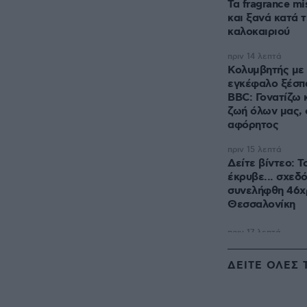
Τα fragrance m
και ξανά κατά τ
καλοκαιριού
πριν 14 λεπτά
Κολυμβητής με 
εγκέφαλο ξέσπ
BBC: Γονατίζω κ
ζωή όλων μας, 
αφόρητος
πριν 15 λεπτά
Δείτε βίντεο: Τ
έκρυβε... σχεδό
συνελήφθη 46χ
Θεσσαλονίκη
ΔΕΙΤΕ ΟΛΕΣ 