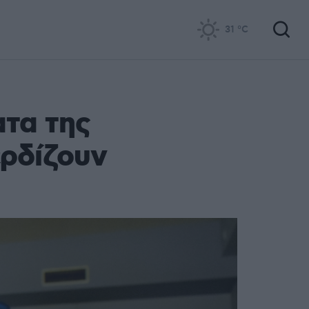
31
°C
ατα της
ερδίζουν