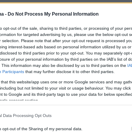
ma -
Do Not Process My Personal Information
to opt-out of the sale, sharing to third parties, or processing of your per
formation for targeted advertising by us, please use the below opt-out s
ήμερα:
r selection. Please note that after your opt-out request is processed y
eing interest-based ads based on personal information utilized by us or
Επιστρέφουν σιγά-σιγά οι κάτοικοι στο νησί
disclosed to third parties prior to your opt-out. You may separately opt-
losure of your personal information by third parties on the IAB’s list of
ημερινότητα
. This information may also be disclosed by us to third parties on the
IA
Participants
that may further disclose it to other third parties.
 την Ουκρανία οι συνομιλίες ΗΠΑ - Ρωσίας στ
 that this website/app uses one or more Google services and may gath
ραβία
including but not limited to your visit or usage behaviour. You may click 
 to Google and its third-party tags to use your data for below specifi
ogle consent section.
σα Ιμάν της Ιορδανίας και ο Έλληνας σύζυγός
για πρώτη φορά γονείς
l Data Processing Opt Outs
o opt-out of the Sharing of my personal data.