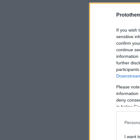
Protothe
If you wish 
sensitive in
Ειδήσεις σ
confirm you
continue se
Σαντορίνη: 
information 
further disc
και την καθ
participants
Downstream 
BBC: Χωρίς
Please note
Σαουδική Α
information 
deny consent
in below Go
Η πριγκίπισ
της έγιναν 
Persona
I want t