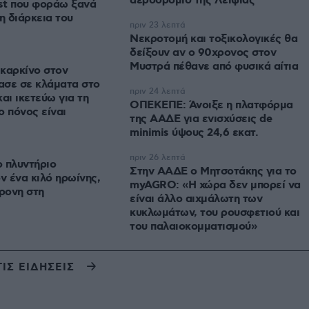
αεροδρόμιο της Λειψίας
ist που φοράω ξανά
η διάρκεια του
πριν 23 λεπτά
Νεκροτομή και τοξικολογικές θα
δείξουν αν ο 90χρονος στον
Μυστρά πέθανε από φυσικά αίτια
καρκίνο στον
ασε σε κλάματα στο
πριν 24 λεπτά
αι ικετεύω για τη
ΟΠΕΚΕΠΕ: Άνοιξε η πλατφόρμα
ο πόνος είναι
της ΑΑΔΕ για ενισχύσεις de
minimis ύψους 24,6 εκατ.
πριν 26 λεπτά
ο πλυντήριο
Στην ΑΑΔΕ ο Μητσοτάκης για το
ν ένα κιλό ηρωίνης,
myAGRO: «Η χώρα δεν μπορεί να
ρονη στη
είναι άλλο αιχμάλωτη των
κυκλωμάτων, του ρουσφετιού και
του παλαιοκομματισμού»
ΤΙΣ ΕΙΔΗΣΕΙΣ