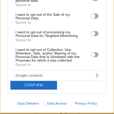
personal data.
grant or deny consent to Google and its third-party tags to
Opted In
use your data for below specified purposes in below Google
consent section.
I want to opt-out of the Sale of my
Personal Data.
Opted In
I want to opt-out of processing my
Personal Data for Targeted Advertising.
Opted In
I want to opt-out of Collection, Use,
Retention, Sale, and/or Sharing of my
Personal Data that Is Unrelated with the
Purposes for which it was collected.
Opted In
Google consents
CONFIRM
06.08.2026, 15:36
Data Deletion
Data Access
Privacy Policy
Η απουσία μέσα στη νύχτα και η λεπτομέρεια στα
μηνύματα: Πώς η σύζυγος του Αφγανού ξεκίνησε