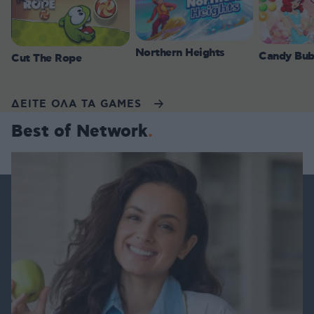
Northern Heights
Candy Bub
Cut The Rope
ΔΕΙΤΕ ΟΛΑ ΤΑ GAMES
Best of Network