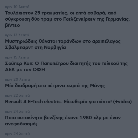
πριν 10 λεπτά
Τουλάχιστον 25 τραυματίες, οι επτά σοβαρά, από
σύγκρουση δύο τραμ στο Γκελζενκίρχεν της Γερμανίας,
βίντεο
πριν 13 λεπτά
Μυστηριώδεις θάνατοι ταράνδων στο αρχιπέλαγος
Σβάλμπαρντ στη Νορβηγία
πριν 15 λεπτά
Σούπερ Καπ: Ο Παπαπέτρου διαιτητής του τελικού της
ΑΕΚ με τον ΟΦΗ
πριν 20 λεπτά
Μία διαδρομή στα πέτρινα χωριά της Μάνης
πριν 22 λεπτά
Renault 4 E-Tech electric: Ελευθερία για πάντα! (+video)
πριν 24 λεπτά
Ποιο αυτοκίνητο βενζίνης έκανε 1.980 χλμ με έναν
ανεφοδιασμό;
πριν 24 λεπτά