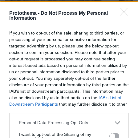
Protothema -
Do Not Process My Personal
Information
If you wish to opt-out of the sale, sharing to third parties, or
processing of your personal or sensitive information for
targeted advertising by us, please use the below opt-out
section to confirm your selection. Please note that after your
opt-out request is processed you may continue seeing
interest-based ads based on personal information utilized by
us or personal information disclosed to third parties prior to
your opt-out. You may separately opt-out of the further
disclosure of your personal information by third parties on the
06.08.2026, 16:39
IAB’s list of downstream participants. This information may
Πέθανε το άσπρο κουτάβι που συμβίωνε με αγέλη
also be disclosed by us to third parties on the
IAB’s List of
λύκων στην Κεντρική Μακεδονία: Καλό ταξίδι
Downstream Participants
that may further disclose it to other
μικρέ, δείτε βίντεο
third parties.
Please note that this website/app uses one or more Google
Personal Data Processing Opt Outs
services and may gather and store information including but
not limited to your visit or usage behaviour. You may click to
I want to opt-out of the Sharing of my