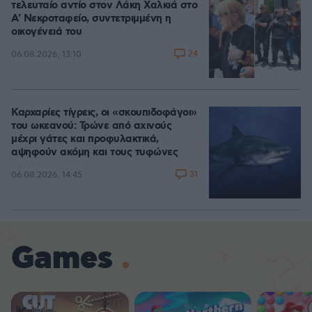
τελευταίο αντίο στον Λάκη Χαλκιά στο
A' Νεκροταφείο, συντετριμμένη η
οικογένειά του
24
06.08.2026, 13:10
Καρχαρίες τίγρεις, οι «σκουπιδοφάγοι»
του ωκεανού: Τρώνε από αχινούς
μέχρι γάτες και προφυλακτικά,
αψηφούν ακόμη και τους τυφώνες
31
06.08.2026, 14:45
Games