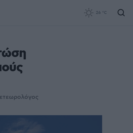
26
°C
πτώση
μούς
μετεωρολόγος