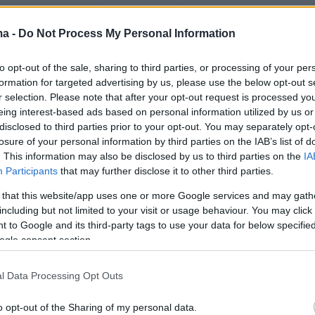
ma -
Do Not Process My Personal Information
to opt-out of the sale, sharing to third parties, or processing of your per
formation for targeted advertising by us, please use the below opt-out s
r selection. Please note that after your opt-out request is processed y
eing interest-based ads based on personal information utilized by us or
disclosed to third parties prior to your opt-out. You may separately opt-
losure of your personal information by third parties on the IAB’s list of
ον χάρτη με τη μεταφορά πάνω από την
. This information may also be disclosed by us to third parties on the
IA
ς
σκόνης
από τη Σαχάρα.
Participants
that may further disclose it to other third parties.
 that this website/app uses one or more Google services and may gath
including but not limited to your visit or usage behaviour. You may click 
 to Google and its third-party tags to use your data for below specifi
ogle consent section.
l Data Processing Opt Outs
o opt-out of the Sharing of my personal data.