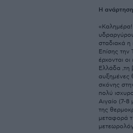
Η ανάρτηση
«Καλημέρα!
υδραργύρου
σταδιακά η 
Επίσης την 
έρχονται οι
Ελλάδα ,τη 
αυξημένες θ
σκόνης στην
πολύ ισχυρο
Αιγαίο (7-
της θερμοκρ
μεταφορά τ
μετεωρολόγ