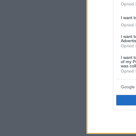
Opted 
I want t
Opted 
I want 
Advertis
Opted 
I want t
of my P
was col
Opted 
Google 