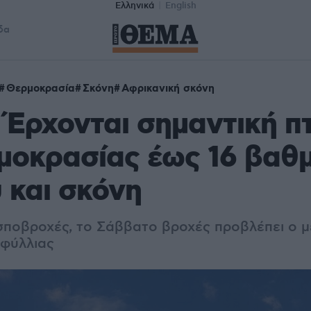
Ελληνικά
English
δα
Θερμοκρασία
Σκόνη
Αφρικανική σκόνη
 Έρχονται σημαντική 
μοκρασίας έως 16 βαθ
 και σκόνη
σποβροχές, το Σάββατο βροχές προβλέπει ο 
φύλλιας