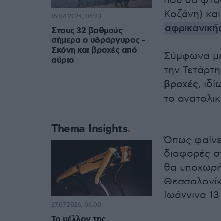
που θα φτάσ
Κοζάνη) κα
15.04.2024, 06:23
αφρικανική
Στους 32 βαθμούς
σήμερα ο υδράργυρος -
Σκόνη και βροχές από
Σύμφωνα με
αύριο
την Τετάρτ
βροχές
, ιδ
το ανατολικ
Thema Insights
Όπως φαίνετ
διαφορές σ
θα υποχωρή
Θεσσαλονίκ
Ιωάννινα 13
27.07.2026, 06:00
Το μέλλον της