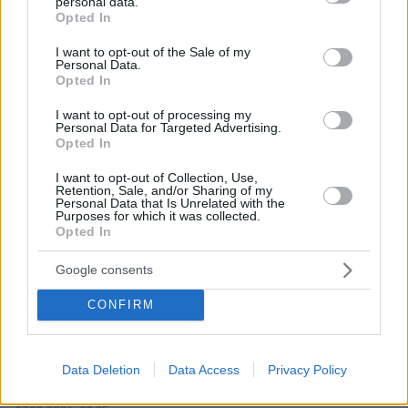
personal data.
grant or deny consent to Google and its third-party tags to
Opted In
πριν 24 λεπτά
use your data for below specified purposes in below Google
Πέθανε σε ηλικία 26 ετών η influencer Σίντνεϊ Τάουλ
consent section.
I want to opt-out of the Sale of my
έπειτα από τριετή μάχη με σπάνια μορφή καρκίνου
Personal Data.
Opted In
07.08.2026, 05:00
Γαρίδες γιουβέτσι λεμονάτο
I want to opt-out of processing my
Personal Data for Targeted Advertising.
07.08.2026, 04:54
Opted In
«Έγκλημα πολέμου» ο ισραηλινός βομβαρδισμός που
σκότωσε δημοσιογράφο στον Λίβανο, καταγγέλλουν
I want to opt-out of Collection, Use,
τρεις ΜΚΟ
Retention, Sale, and/or Sharing of my
Personal Data that Is Unrelated with the
07.08.2026, 04:13
Purposes for which it was collected.
Επεισόδια μεταξύ διαδηλωτών και αστυνομικών έξω
Opted In
από τη Γερουσία στην Αργεντινή, δείτε βίντεο
Google consents
07.08.2026, 03:38
Σαουδική Αραβία, Τουρκία και Πακιστάν ετοιμάζονται
CONFIRM
να υπογράψουν συμφωνία αμοιβαίας άμυνας
07.08.2026, 03:01
Συνελήφθη πρώην κυβερνήτης πολιτείας του Μεξικού
Data Deletion
Data Access
Privacy Policy
για την εξαφάνιση των 43 φοιτητών το 2014