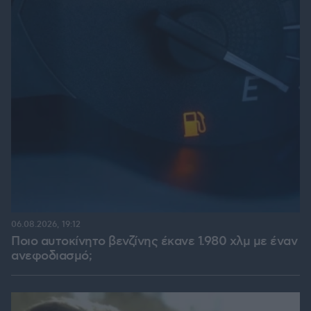
06.08.2026, 19:12
Ποιο αυτοκίνητο βενζίνης έκανε 1.980 χλμ με έναν
ανεφοδιασμό;