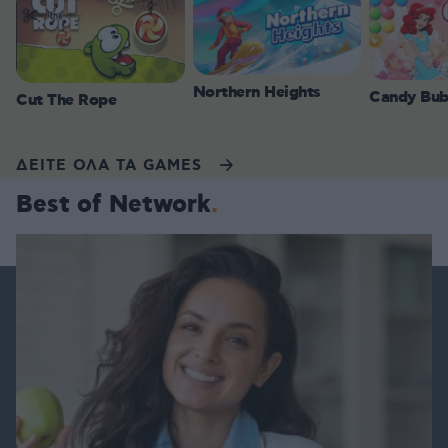
Northern Heights
Candy Bub
Cut The Rope
ΔΕΙΤΕ ΟΛΑ ΤΑ GAMES
Best of Network