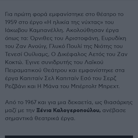
Για πρώτη φορά εμφανίστηκε στο θέατρο το
1959 στο έργο «Η ηλικία της νύχτας» του
Ιάκωβου Καμπανέλλη. Ακολούθησαν έργα
όπως τα: Όρνιθες του Αριστοφάνη, Ευρυδίκη
του Ζαν Ανούιγ, Γλυκό Πουλί της Νιότης του
Τενεσί Ουίλιαμς, Ο Δικέφαλος Αετός του Ζαν
Κοκτώ. Έγινε συνιδρυτής του Λαϊκού
Πειραματικού Θεάτρου και εμφανίστηκε στα
έργα Καπιταίν Σελ Καπιταίν Εσό του Σερζ
Ρεζβάνι και Η Μάνα του Μπέρτολτ Μπρεχτ.
Από το 1967 και για μια δεκαετία, ως θιασάρχης
Ξένια Καλογεροπούλου,
μαζί με την
ανέβασε
σημαντικά θεατρικά έργα.