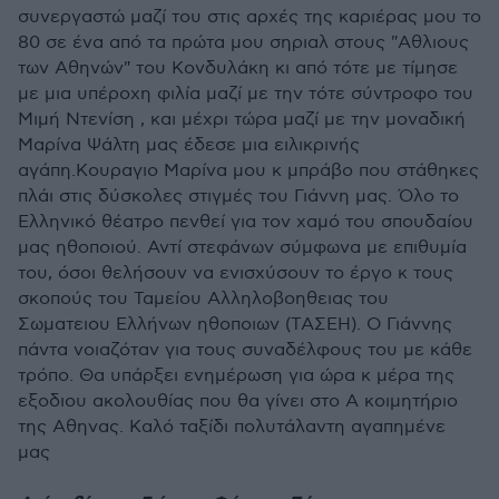
συνεργαστώ μαζί του στις αρχές της καριέρας μου το
80 σε ένα από τα πρώτα μου σηριαλ στους "Aθλιους
των Αθηνών" του Κονδυλάκη κι από τότε με τίμησε
με μια υπέροχη φιλία μαζί με την τότε σύντροφο του
Μιμή Ντενίση , και μέχρι τώρα μαζί με την μοναδική
Μαρίνα Ψάλτη μας έδεσε μια ειλικρινής
αγάπη.Κουραγιο Μαρίνα μου κ μπράβο που στάθηκες
πλάι στις δύσκολες στιγμές του Γιάννη μας. Όλο το
Ελληνικό θέατρο πενθεί για τον χαμό του σπουδαίου
μας ηθοποιού. Αντί στεφάνων σύμφωνα με επιθυμία
του, όσοι θελήσουν να ενισχύσουν το έργο κ τους
σκοπούς του Ταμείου Αλληλοβοηθειας του
Σωματειου Ελλήνων ηθοποιων (ΤΑΣΕΗ). Ο Γιάννης
πάντα νοιαζόταν για τους συναδέλφους του με κάθε
τρόπο. Θα υπάρξει ενημέρωση για ώρα κ μέρα της
εξοδιου ακολουθίας που θα γίνει στο Α κοιμητήριο
της Αθηνας. Καλό ταξίδι πολυτάλαντη αγαπημένε
μας