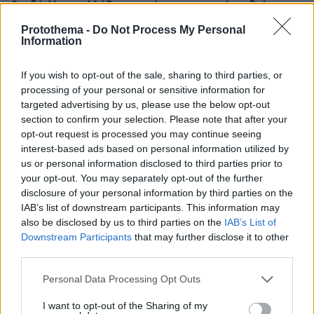
βοηθό AI που αλλάζει τον τρόπο με τον οποίο μαθαίνουν οι
φοιτητές
Protothema -
Do Not Process My Personal
Information
03.08.2026, 10:56
Η Smart φοιτητική κατοικία στην καρδιά της Αθήνας
If you wish to opt-out of the sale, sharing to third parties, or
processing of your personal or sensitive information for
29.07.2026, 09:39
targeted advertising by us, please use the below opt-out
Διασκεδάζουμε υπεύθυνα, επιστρέφουμε με ασφάλεια
section to confirm your selection. Please note that after your
opt-out request is processed you may continue seeing
interest-based ads based on personal information utilized by
ΡΟΗ ΕΙΔΗΣΕΩΝ
us or personal information disclosed to third parties prior to
your opt-out. You may separately opt-out of the further
disclosure of your personal information by third parties on the
Ειδήσεις
Δημοφιλή
Σχολιασμένα
IAB’s list of downstream participants. This information may
also be disclosed by us to third parties on the
IAB’s List of
πριν 6 λεπτά
Downstream Participants
that may further disclose it to other
Το μενού της ημέρας – Τι τρώμε σήμερα Παρασκευή
third parties.
(7/8/2026)
Please note that this website/app uses one or more Google
πριν 10 λεπτά
Personal Data Processing Opt Outs
Τουλάχιστον 58 νεκροί στην Υεμένη και 11 τραυματίες
services and may gather and store information including but
στη Σαουδική Αραβία σε επιθέσεις των Χούθι
not limited to your visit or usage behaviour. You may click to
I want to opt-out of the Sharing of my