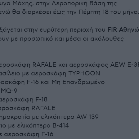
ρυγα Μάχης, στην Αεροπορική Βάση της
νώ θα διαρκέσει έως την Πέμπτη 18 του μήνα
ξάγεται στην ευρύτερη περιοχή του
FIR Αθην
ουν με προσωπικό και μέσα οι ακόλουθες
 αεροσκάφη RAFALE και αεροσκάφος AEW Ε-3
ασίλειο με αεροσκάφη TYPHOON
ροσκάφη F-16 και Μη Επανδρωμένο
 MQ-9
 αεροσκάφη F-18
αεροσκάφη RAFALE
ημοκρατία με ελικόπτερο AW-139
ο με ελικόπτερο B-414
ε αεροσκάφη F-16