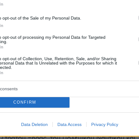
In
o opt-out of the Sale of my Personal Data.
In
to opt-out of processing my Personal Data for Targeted
ing.
In
o opt-out of Collection, Use, Retention, Sale, and/or Sharing
ersonal Data that Is Unrelated with the Purposes for which it
lected.
In
consents
«Ηνίοχος 2024»
η
Πολεμική Αεροπορία
CONFIRM
ε όλους τους τύπους μαχητικών αεροσκαφών
ι με ελικόπτερα, μεταγωγικά και εκπαιδευτικά
Data Deletion
Data Access
Privacy Policy
συνολικά, πάνω από
70
). Επίσης, συμμετέχουν
 Στρατού Ξηράς, του Πολεμικού Ναυτικού και