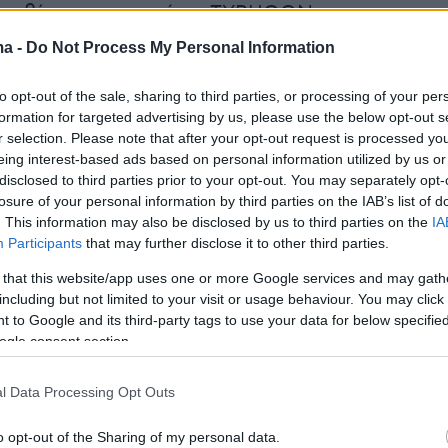
Αραβία με αεροσκάφη TYPHOON
ma -
Do Not Process My Personal Information
r(40599w16ki4e70hs, v-d0h4tqm43mrt)
to opt-out of the sale, sharing to third parties, or processing of your per
formation for targeted advertising by us, please use the below opt-out s
r selection. Please note that after your opt-out request is processed y
eing interest-based ads based on personal information utilized by us or
υμμετέχουν
36 μαχητικά αεροσκάφη
από εννέα
disclosed to third parties prior to your opt-out. You may separately opt-
losure of your personal information by third parties on the IAB’s list of
όσθετα, η Αυστρία και η Πορτογαλία
. This information may also be disclosed by us to third parties on the
IA
 στην άσκηση με προσωπικό Πληροφοριών και
Participants
that may further disclose it to other third parties.
μεις, ενώ η Γερμανία θα αποστείλει ομάδα
 that this website/app uses one or more Google services and may gath
.
including but not limited to your visit or usage behaviour. You may click 
 to Google and its third-party tags to use your data for below specifi
ogle consent section.
l Data Processing Opt Outs
o opt-out of the Sharing of my personal data.