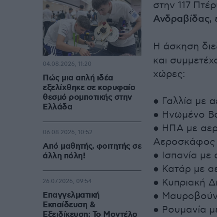
στην 117 Πτέ
Ανδραβίδας,
ε
Η άσκηση διε
και συμμετέχ
04.08.2026, 11:20
χώρες:
Πώς μια απλή ιδέα
εξελίχθηκε σε κορυφαίο
θεσμό ρομποτικής στην
● Γαλλία με
Ελλάδα
● Ηνωμένο Β
● ΗΠΑ με αε
06.08.2026, 10:52
Αεροσκάφος
Από μαθητής, φοιτητής σε
● Ισπανία με
άλλη πόλη!
● Κατάρ με 
● Κυπριακή Δ
26.07.2026, 09:54
Επαγγελματική
● Μαυροβούνι
Εκπαίδευση &
● Ρουμανία μ
Εξειδίκευση: Το Mοντέλο