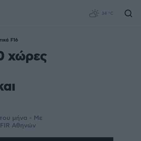
34
°C
ικά F16
0 χώρες
και
 του μήνα - Με
 FIR Αθηνών