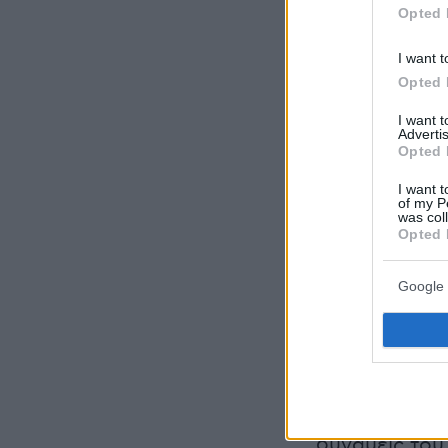
Opted 
I want t
Opted 
I want 
Advertis
Opted 
I want t
of my P
was col
Opted 
Google 
Στην άσκηση
συμμετέχει μ
της, καθώς κα
αεροσκάφη (
δυνάμεις του