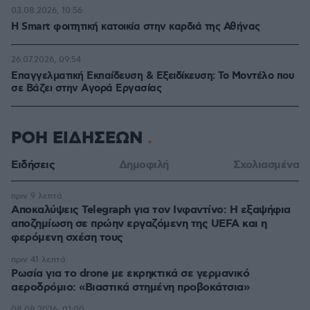
03.08.2026, 10:56
Η Smart φοιτητική κατοικία στην καρδιά της Αθήνας
26.07.2026, 09:54
Επαγγελματική Εκπαίδευση & Εξειδίκευση: Το Mοντέλο που
σε Bάζει στην Aγορά Eργασίας
ΡΟΗ ΕΙΔΗΣΕΩΝ
Ειδήσεις
Δημοφιλή
Σχολιασμένα
πριν 9 λεπτά
Αποκαλύψεις Telegraph για τον Ινφαντίνο: Η εξαψήφια
αποζημίωση σε πρώην εργαζόμενη της UEFA και η
φερόμενη σχέση τους
πριν 41 λεπτά
Ρωσία για το drone με εκρηκτικά σε γερμανικό
αεροδρόμιο: «Βιαστικά στημένη προβοκάτσια»
08.08.2026, 01:00