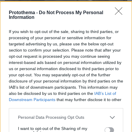
Protothema -
Do Not Process My Personal
Information
If you wish to opt-out of the sale, sharing to third parties, or
processing of your personal or sensitive information for
targeted advertising by us, please use the below opt-out
section to confirm your selection. Please note that after your
opt-out request is processed you may continue seeing
interest-based ads based on personal information utilized by
us or personal information disclosed to third parties prior to
your opt-out. You may separately opt-out of the further
disclosure of your personal information by third parties on the
07.08.2026, 18:22
IAB’s list of downstream participants. This information may
«Πόσα θέλεις για το κορίτσι;»: Τουρίστας στην
also be disclosed by us to third parties on the
IAB’s List of
Κρήτη ζητά... τιμή για να ασελγήσει σε ανήλικη, τι
Downstream Participants
that may further disclose it to other
καταγγέλλει ο ιδιοκτήτης επιχείρησης
third parties.
Please note that this website/app uses one or more Google
Personal Data Processing Opt Outs
services and may gather and store information including but
not limited to your visit or usage behaviour. You may click to
I want to opt-out of the Sharing of my