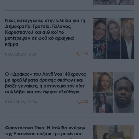
Νέες καταγγελίες στην Ελπίδα για τη
Δημοκρατία: Γρατσία, Γαλανός,
Καρυστιανού και αυλικοί το
μετέτρεψαν σε φοβικό αρχηγικό
κόμμα
98
07.08.2026, 19:33
Ο «Δράκος» του Λονδίνου: 40χρονος
με προβλήματα όρασης σκότωνε και
βίαζε γυναίκες, η αστυνομία τον είχε
συλλάβει και τον άφησε ελεύθερο
33
07.08.2026, 22:54
Φραντσέσκα Τόκα: Η Ιταλίδα «νύφη»
της Eurovision ποζάρει με μπικίνι και...