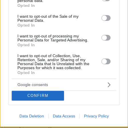
personal data.
grant or deny consent to Google and its third-party tags to
Opted In
use your data for below specified purposes in below Google
consent section.
I want to opt-out of the Sale of my
Personal Data.
Opted In
I want to opt-out of processing my
Personal Data for Targeted Advertising.
Opted In
I want to opt-out of Collection, Use,
Retention, Sale, and/or Sharing of my
Personal Data that Is Unrelated with the
Purposes for which it was collected.
Opted In
Google consents
CONFIRM
07.08.2026, 15:59
Data Deletion
Data Access
Privacy Policy
Είδος υπό εξαφάνιση οι υπερπολύτεκνοι στην
Ελλάδα που γερνάει: Τα... δύο ταψιά μεσημεριανό,