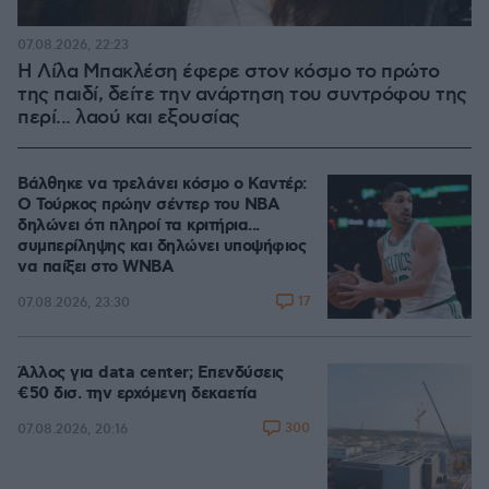
07.08.2026, 22:23
Η Λίλα Μπακλέση έφερε στον κόσμο το πρώτο
της παιδί, δείτε την ανάρτηση του συντρόφου της
περί... λαού και εξουσίας
Βάλθηκε να τρελάνει κόσμο ο Καντέρ:
Ο Τούρκος πρώην σέντερ του NBA
δηλώνει ότι πληροί τα κριτήρια...
συμπερίληψης και δηλώνει υποψήφιος
να παίξει στο WNBA
17
07.08.2026, 23:30
Άλλος για data center; Επενδύσεις
€50 δισ. την ερχόμενη δεκαετία
300
07.08.2026, 20:16