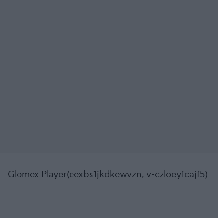
Glomex Player(eexbs1jkdkewvzn, v-czloeyfcajf5)