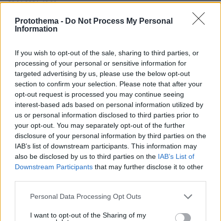
29.06.2026, 19:39
«Σκάσε, ησύχασε, σε έχω»: Σχεδόν τυφλός 40χρονος
Protothema -
Do Not Process My Personal
κατηγορείται ότι δολοφόνησε δύο ιερόδουλες και βίασε
Information
άλλη μια στη Βρετανία
Ο Σάιμον Λέβι ο οποίος είναι μερικώς τυφλός
If you wish to opt-out of the sale, sharing to third parties, or
φέρεται να στοχοποιούσε ευάλωτες γυναίκες, κυρίως
processing of your personal or sensitive information for
ιερόδουλες, σε διάστημα οκτώ μηνών στο Λονδίνο το
targeted advertising by us, please use the below opt-out
2025
section to confirm your selection. Please note that after your
opt-out request is processed you may continue seeing
interest-based ads based on personal information utilized by
us or personal information disclosed to third parties prior to
your opt-out. You may separately opt-out of the further
disclosure of your personal information by third parties on the
IAB’s list of downstream participants. This information may
also be disclosed by us to third parties on the
IAB’s List of
Downstream Participants
that may further disclose it to other
third parties.
Please note that this website/app uses one or more Google
Personal Data Processing Opt Outs
services and may gather and store information including but
not limited to your visit or usage behaviour. You may click to
I want to opt-out of the Sharing of my