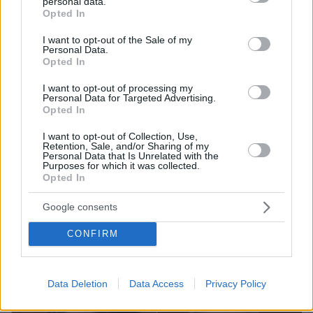
personal data.
grant or deny consent to Google and its third-party tags to
Opted In
use your data for below specified purposes in below Google
consent section.
I want to opt-out of the Sale of my
Personal Data.
Opted In
I want to opt-out of processing my
Personal Data for Targeted Advertising.
Opted In
I want to opt-out of Collection, Use,
19
29.06.2026, 11:31
Retention, Sale, and/or Sharing of my
Personal Data that Is Unrelated with the
«Τον χτυπούσε και με απειλούσε ότι αν την καταγγείλω
Purposes for which it was collected.
θα με κατηγορήσει για βιασμό»: Τα ρίχνει στη μητέρα ο
Opted In
44χρονος πατριός για τον θάνατο του Άγγελου
Google consents
Ο κατηγορούμενος υποστήριξε ότι με τη μητέρα του
Άγγελου γνωρίστηκαν μέσω facebook και της είπε να
CONFIRM
κατέβει στην Κρήτη για να προστατεύσουν το παιδάκι
- Τι είπε για τα περιστατικά κακοποίησης
Data Deletion
Data Access
Privacy Policy