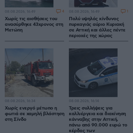
4
1
08.08.2026, 16:49
08.08.2026, 16:49
Χωρίς τις αισθήσεις του
Πολύ υψηλός κίνδυνος
ανασύρθηκε 43χρονος στη
πυρκαγιάς αύριο Κυριακή
Μετώπη
σε Αττική και άλλες πέντε
περιοχές της χώρας
08.08.2026, 16:34
08.08.2026, 16:14
Χωρίς ενεργό μέτωπο η
Τρεις συλλήψεις για
φωτιά σε χαμηλή βλάστηση
καλλιέργεια και διακίνηση
στη Σίνδο
κάνναβης στην Αττική,
πάνω από 90.000 ευρώ το
κέρδος των