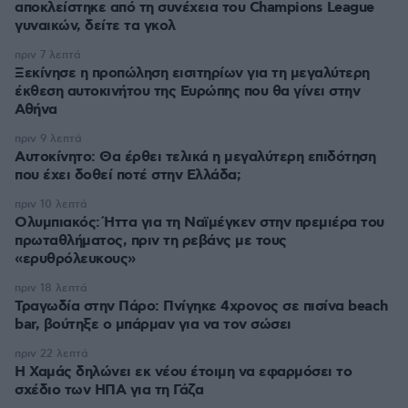
αποκλείστηκε από τη συνέχεια του Champions League
γυναικών, δείτε τα γκολ
πριν 7 λεπτά
Ξεκίνησε η προπώληση εισιτηρίων για τη μεγαλύτερη
έκθεση αυτοκινήτου της Ευρώπης που θα γίνει στην
Αθήνα
πριν 9 λεπτά
Αυτοκίνητο: Θα έρθει τελικά η μεγαλύτερη επιδότηση
που έχει δοθεί ποτέ στην Ελλάδα;
πριν 10 λεπτά
Ολυμπιακός: Ήττα για τη Ναϊμέγκεν στην πρεμιέρα του
πρωταθλήματος, πριν τη ρεβάνς με τους
«ερυθρόλευκους»
πριν 18 λεπτά
Τραγωδία στην Πάρο: Πνίγηκε 4χρονος σε πισίνα beach
bar, βούτηξε ο μπάρμαν για να τον σώσει
πριν 22 λεπτά
Η Χαμάς δηλώνει εκ νέου έτοιμη να εφαρμόσει το
σχέδιο των ΗΠΑ για τη Γάζα