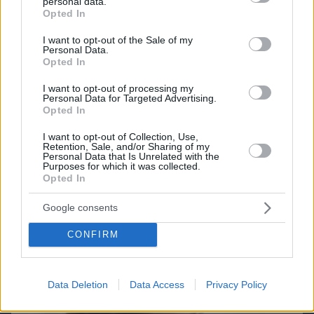
personal data.
grant or deny consent to Google and its third-party tags to
Opted In
Games
use your data for below specified purposes in below Google
consent section.
I want to opt-out of the Sale of my
Personal Data.
Opted In
I want to opt-out of processing my
Personal Data for Targeted Advertising.
Opted In
Northern Heights
I want to opt-out of Collection, Use,
Candy Bub
Cut The Rope
Retention, Sale, and/or Sharing of my
Personal Data that Is Unrelated with the
Purposes for which it was collected.
Opted In
ΔΕΙΤΕ ΟΛΑ ΤΑ GAMES
Google consents
Best of Network
CONFIRM
Data Deletion
Data Access
Privacy Policy