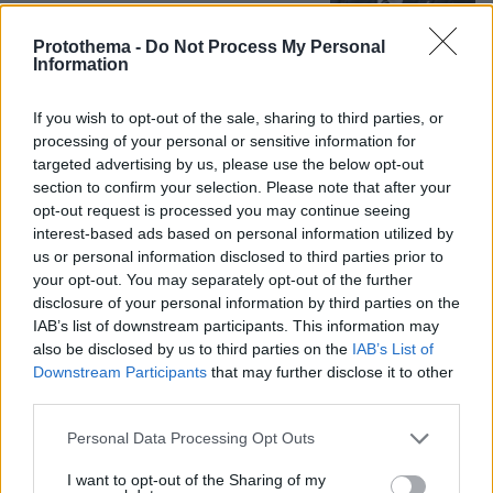
λεπτά
Protothema -
Do Not Process My Personal
33
08.08.2026, 14:25
Information
If you wish to opt-out of the sale, sharing to third parties, or
Θρήνος για τον Μέσι: Πέθανε στα 68
του χρόνια ο πατέρας του, Χόρχε -
processing of your personal or sensitive information for
Υπήρξε ο μέντορας και ατζέντης του
targeted advertising by us, please use the below opt-out
μέχρι την τελευταία στιγμή
section to confirm your selection. Please note that after your
opt-out request is processed you may continue seeing
30
08.08.2026, 16:05
interest-based ads based on personal information utilized by
us or personal information disclosed to third parties prior to
your opt-out. You may separately opt-out of the further
disclosure of your personal information by third parties on the
Μαρία Εκμεκτσίογλου: Ζω καθημερινά
IAB’s list of downstream participants. This information may
θαύματα, πρώτα είναι ο Θεός και μετά
also be disclosed by us to third parties on the
IAB’s List of
οι γιοι μου
Downstream Participants
that may further disclose it to other
24
08.08.2026, 11:48
third parties.
Please note that this website/app uses one or more Google
Personal Data Processing Opt Outs
services and may gather and store information including but
not limited to your visit or usage behaviour. You may click to
I want to opt-out of the Sharing of my