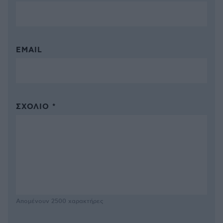
EMAIL
ΣΧΌΛΙΟ *
Απομένουν
2500
χαρακτήρες