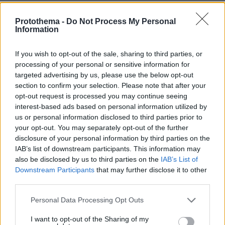
Ευρωπαϊκό Πρωτάθλημα Στίβου: Στον τελικό του
μήκους ο Τεντόγλου με 8.26μ, δείτε βίντεο
Protothema -
Do Not Process My Personal
Information
If you wish to opt-out of the sale, sharing to third parties, or
processing of your personal or sensitive information for
targeted advertising by us, please use the below opt-out
section to confirm your selection. Please note that after your
opt-out request is processed you may continue seeing
interest-based ads based on personal information utilized by
us or personal information disclosed to third parties prior to
your opt-out. You may separately opt-out of the further
disclosure of your personal information by third parties on the
IAB’s list of downstream participants. This information may
also be disclosed by us to third parties on the
IAB’s List of
Downstream Participants
that may further disclose it to other
third parties.
Please note that this website/app uses one or more Google
Personal Data Processing Opt Outs
services and may gather and store information including but
not limited to your visit or usage behaviour. You may click to
I want to opt-out of the Sharing of my