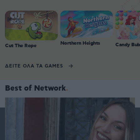
Northern Heights
Candy Bub
Cut The Rope
ΔΕΙΤΕ ΟΛΑ ΤΑ GAMES
Best of Network