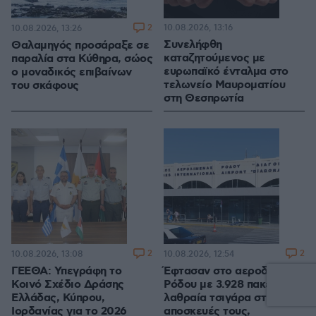
2
10.08.2026, 13:16
10.08.2026, 13:26
Συνελήφθη
Θαλαμηγός προσάραξε σε
καταζητούμενος με
παραλία στα Κύθηρα, σώος
ευρωπαϊκό ένταλμα στο
ο μοναδικός επιβαίνων
τελωνείο Μαυροματίου
του σκάφους
στη Θεσπρωτία
2
2
10.08.2026, 13:08
10.08.2026, 12:54
ΓΕΕΘΑ: Υπεγράφη το
Έφτασαν στο αεροδρόμιο
Κοινό Σχέδιο Δράσης
Ρόδου με 3.928 πακέτα
Ελλάδας, Κύπρου,
λαθραία τσιγάρα στις
Ιορδανίας για το 2026
αποσκευές τους,