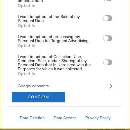
personal data.
grant or deny consent to Google and its third-party tags to
Opted In
use your data for below specified purposes in below Google
consent section.
I want to opt-out of the Sale of my
Personal Data.
10.08.2026, 12:21
Opted In
«Δεν ήταν κοντά στο παιδί και πριν έναν μήνα το
είχε αφήσει ξανά μόνο» ισχυρίζεται ο ιδιοκτήτης
I want to opt-out of processing my
του beach bar για τον πατέρα του 4χρονου στην
Personal Data for Targeted Advertising.
Opted In
Πάρο
I want to opt-out of Collection, Use,
Retention, Sale, and/or Sharing of my
Πέθανε ο σπουδαίος διανοούμενος,
Personal Data that Is Unrelated with the
Purposes for which it was collected.
Στέλιος Ράμφος σε ηλικία 87 ετών
Opted In
45
10.08.2026, 13:28
Google consents
CONFIRM
ΔΕΘ τετραετίας με μέτρα για όλους: Τι
Data Deletion
Data Access
Privacy Policy
θα πει ο Μητσοτάκης στη
Θεσσαλονίκη για μισθούς, συντάξεις,