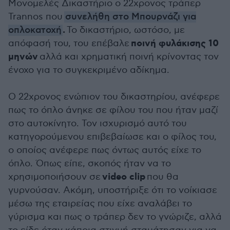
Μονομελές Δικαστήριο ο 22χρονος τράπερ
Trannos που
συνελήθη στο Μπουρνάζι για
.
οπλοκατοχή
Το δικαστήριο, ωστόσο, με
ποινή φυλάκισης 10
απόφασή του, του επέβαλε
μηνών
αλλά και χρηματική ποινή κρίνοντας τον
ένοχο για το συγκεκριμένο αδίκημα.
Ο 22χρονος ενώπιον του δικαστηρίου, ανέφερε
πως το όπλο άνηκε σε φίλου του που ήταν μαζί
στο αυτοκίνητο. Τον ισχυρισμό αυτό του
κατηγορούμενου επιβεβαίωσε και ο φίλος του,
ο οποίος ανέφερε πως όντως αυτός είχε το
όπλο. Όπως είπε, σκοπός ήταν να το
video clip
χρησιμοποιήσουν σε
που θα
γυρνούσαν. Ακόμη, υποστήριξε ότι το νοίκιασε
μέσω της εταιρείας που είχε αναλάβει το
γύρισμα και πως ο τράπερ δεν το γνώριζε, αλλά