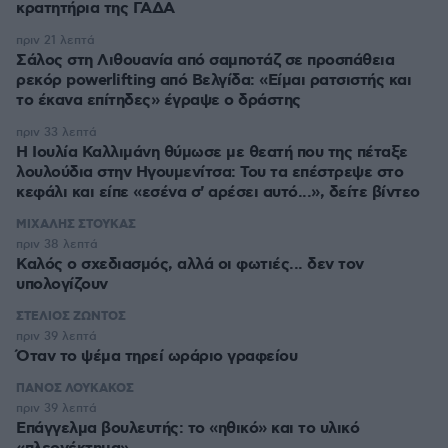
κρατητήρια της ΓΑΔΑ
πριν 21 λεπτά
Σάλος στη Λιθουανία από σαμποτάζ σε προσπάθεια
ρεκόρ powerlifting από Βελγίδα: «Είμαι ρατσιστής και
το έκανα επίτηδες» έγραψε ο δράστης
πριν 33 λεπτά
Η Ιουλία Καλλιμάνη θύμωσε με θεατή που της πέταξε
λουλούδια στην Ηγουμενίτσα: Του τα επέστρεψε στο
κεφάλι και είπε «εσένα σ' αρέσει αυτό...», δείτε βίντεο
ΜΙΧΑΛΗΣ ΣΤΟΥΚΑΣ
πριν 38 λεπτά
Καλός ο σχεδιασμός, αλλά οι φωτιές... δεν τον
υπολογίζουν
ΣΤΕΛΙΟΣ ΖΩΝΤΟΣ
πριν 39 λεπτά
Όταν το ψέμα τηρεί ωράριο γραφείου
ΠΑΝΟΣ ΛΟΥΚΑΚΟΣ
πριν 39 λεπτά
Επάγγελμα βουλευτής: το «ηθικό» και το υλικό