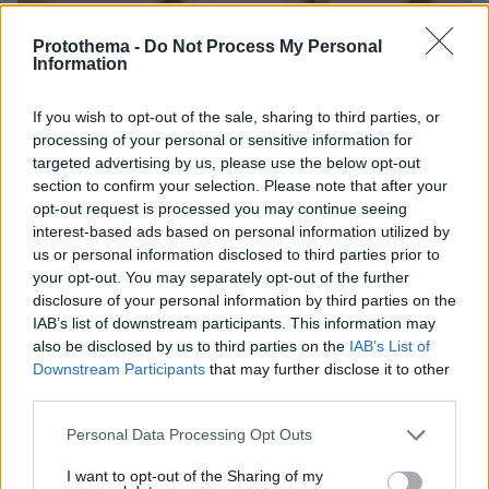
Protothema -
Do Not Process My Personal
Information
If you wish to opt-out of the sale, sharing to third parties, or
processing of your personal or sensitive information for
targeted advertising by us, please use the below opt-out
section to confirm your selection. Please note that after your
opt-out request is processed you may continue seeing
interest-based ads based on personal information utilized by
us or personal information disclosed to third parties prior to
your opt-out. You may separately opt-out of the further
disclosure of your personal information by third parties on the
IAB’s list of downstream participants. This information may
also be disclosed by us to third parties on the
IAB’s List of
Downstream Participants
that may further disclose it to other
30.07.2026, 09:33
third parties.
Το DEI College παρουσιάζει τη Sophia. Την πρώτη 24/7
βοηθό AI που αλλάζει τον τρόπο με τον οποίο μαθαίνουν οι
Please note that this website/app uses one or more Google
Personal Data Processing Opt Outs
φοιτητές
services and may gather and store information including but
not limited to your visit or usage behaviour. You may click to
I want to opt-out of the Sharing of my