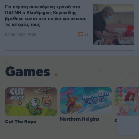
Για πέμπτη συνεχόμενη χρονιά στο
ΠΑΓΝΗ ο Βλαδίμηρος Κυριακίδης,
βρέθηκε κοντά στα παιδιά και άκουσε
τις ιστορίες τους
21
06.08.2026, 17:38
Games
Northern Heights
Candy Bub
Cut The Rope