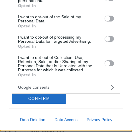
personal data.
03.08.2026, 10:56
grant or deny consent to Google and its third-party tags to
Opted In
Η Smart φοιτητική κατοικία στην καρδιά της Αθήνας
use your data for below specified purposes in below Google
consent section.
I want to opt-out of the Sale of my
Personal Data.
29.07.2026, 09:39
Opted In
Διασκεδάζουμε υπεύθυνα, επιστρέφουμε με ασφάλεια
I want to opt-out of processing my
Personal Data for Targeted Advertising.
ΣΧΟΛΙΑ
(104)
Opted In
ΠΡΟΣΘΗΚΗ ΣΧΟΛΙΟΥ
I want to opt-out of Collection, Use,
Retention, Sale, and/or Sharing of my
Personal Data that Is Unrelated with the
Purposes for which it was collected.
Opted In
Σκουπίδια..
15.06.2022, 16:03
Google consents
Κάποιος έγραψε το τέλειο σχόλιο για αυτό το
CONFIRM
σκουπιδάκι "με τους φίλους είμαι μάγκας με τους
μπάτσους μαντάμ!!!" Αχαχαχα
ΑΠΑΝΤΗΣΗ
Data Deletion
Data Access
Privacy Policy