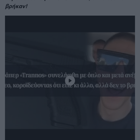
βρήκαν!