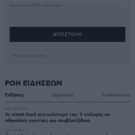
Απομένουν
2500
χαρακτήρες
* Υποχρεωτικά πεδία
ΡΟΗ ΕΙΔΗΣΕΩΝ
Ειδήσεις
Δημοφιλή
Σχολιασμένα
πριν 27 λεπτά
Το street food στα καλύτερά του: 5 επιλογές σε
αθηναϊκές καντίνες και σουβλατζίδικα
πριν 12 λεπτά