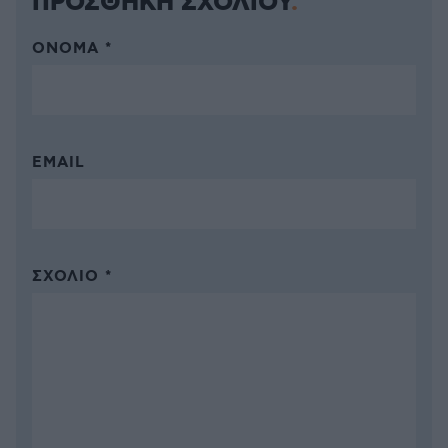
ΠΡΟΣΘΗΚΗ ΣΧΟΛΙΟΥ
ΌΝΟΜΑ *
EMAIL
ΣΧΌΛΙΟ *