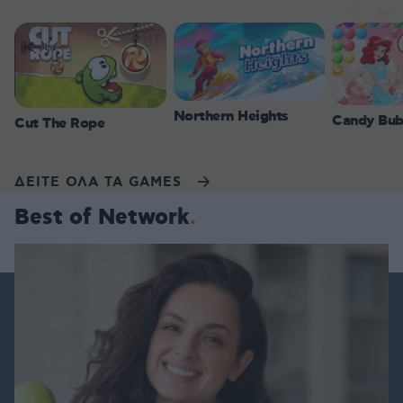
Northern Heights
Candy Bub
Cut The Rope
ΔΕΙΤΕ ΟΛΑ ΤΑ GAMES
Best of Network