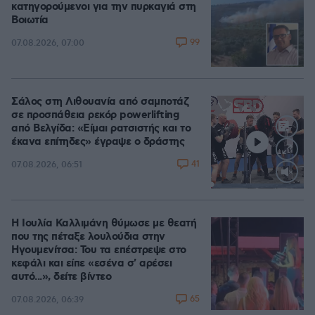
κατηγορούμενοι για την πυρκαγιά στη
Βοιωτία
99
07.08.2026, 07:00
Σάλος στη Λιθουανία από σαμποτάζ
σε προσπάθεια ρεκόρ powerlifting
από Βελγίδα: «Είμαι ρατσιστής και το
έκανα επίτηδες» έγραψε ο δράστης
41
07.08.2026, 06:51
Loaded
:
100.00%
Η Ιουλία Καλλιμάνη θύμωσε με θεατή
που της πέταξε λουλούδια στην
Ηγουμενίτσα: Του τα επέστρεψε στο
κεφάλι και είπε «εσένα σ' αρέσει
αυτό...», δείτε βίντεο
65
07.08.2026, 06:39