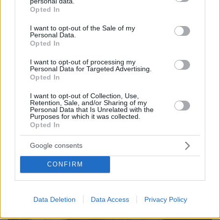
personal data.
grant or deny consent to Google and its third-party tags to
07.08.2026, 07:16
Opted In
use your data for below specified purposes in below Google
Οργή στο Περού για το βίντεο της σεξουαλικής
consent section.
I want to opt-out of the Sale of my
επίθεσης μαέστρου σε 26χρονη τραγουδίστρια:
Personal Data.
«Σιγά-σιγά θα το ξεπεράσεις» της έλεγαν από τη
Opted In
μπάντα της
I want to opt-out of processing my
Personal Data for Targeted Advertising.
Opted In
I want to opt-out of Collection, Use,
Retention, Sale, and/or Sharing of my
Personal Data that Is Unrelated with the
Purposes for which it was collected.
Opted In
Google consents
CONFIRM
Data Deletion
Data Access
Privacy Policy