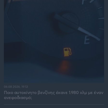
06.08.2026, 19:12
Ποιο αυτοκίνητο βενζίνης έκανε 1.980 χλμ με έναν
ανεφοδιασμό;