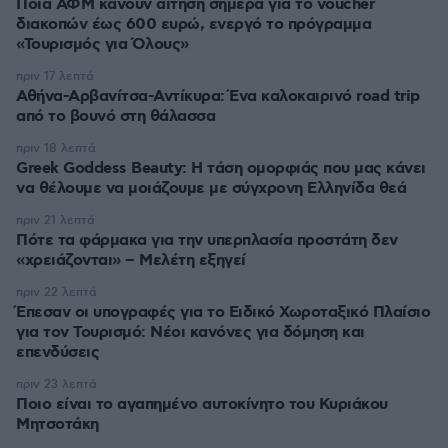
Ποια ΑΦΜ κάνουν αίτηση σήμερα για το voucher
διακοπών έως 600 ευρώ, ενεργό το πρόγραμμα
«Τουρισμός για Όλους»
πριν 17 λεπτά
Αθήνα-Αρβανίτσα-Αντίκυρα: Ένα καλοκαιρινό road trip
από το βουνό στη θάλασσα
πριν 18 λεπτά
Greek Goddess Beauty: Η τάση ομορφιάς που μας κάνει
να θέλουμε να μοιάζουμε με σύγχρονη Ελληνίδα θεά
πριν 21 λεπτά
Πότε τα φάρμακα για την υπερπλασία προστάτη δεν
«χρειάζονται» – Μελέτη εξηγεί
πριν 22 λεπτά
Έπεσαν οι υπογραφές για το Ειδικό Χωροταξικό Πλαίσιο
για τον Τουρισμό: Νέοι κανόνες για δόμηση και
επενδύσεις
πριν 23 λεπτά
Ποιο είναι το αγαπημένο αυτοκίνητο του Κυριάκου
Μητσοτάκη