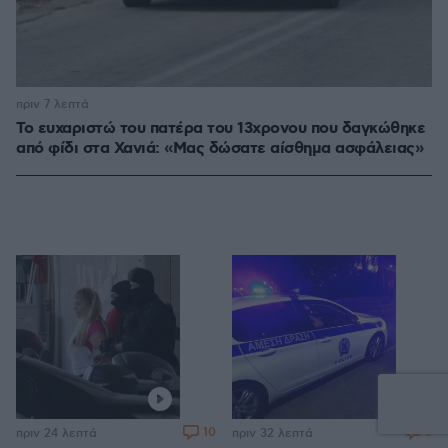
πριν 7 λεπτά
Το ευχαριστώ του πατέρα του 13χρονου που δαγκώθηκε
από φίδι στα Χανιά: «Μας δώσατε αίσθημα ασφάλειας»
10
3
πριν 24 λεπτά
πριν 32 λεπτά