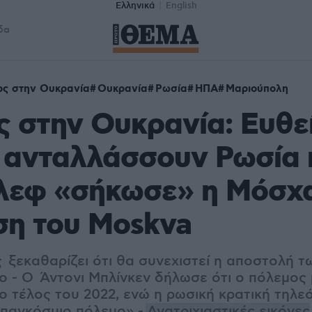
Ελληνικά
English
δα
ος στην Ουκρανία
Ουκρανία
Ρωσία
ΗΠΑ
Μαριούπολη
 στην Ουκρανία: Ευθε
ς ανταλλάσσουν Ρωσία 
όλεφ «σήκωσε» η Μόσχ
ση του Moskva
 ξεκαθαρίζει ότι θα συνεχιστεί η αποστολή τ
ο - Ο Άντονι Μπλίνκεν δήλωσε ότι ο πόλεμος 
το τέλος του 2022, ενώ η ρωσική κρατική τηλ
ο παγκόσμιο πόλεμο» -
Ανατριχιαστικές εικόνες