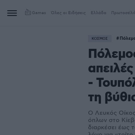
Games
Όλες οι Ειδήσεις
Ελλάδα
Πρωτοσέλι
Πόλεμ
ΚΟΣΜΟΣ
Πόλεμος
απειλέ
- Τουπ
τη βύθι
Ο Λευκός Οίκος
όπλων στο Κίεβ
διαρκέσει έως 
λόγο για «τρίτ