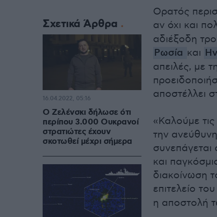
Ορατός περισ
Σχετικά Άρθρα
αν όχι και π
αδιέξοδη τρο
Ρωσία
και
Ην
απειλές, με τ
προειδοποιήσ
αποστέλλει σ
16.04.2022, 05:16
Ο Ζελένσκι δήλωσε ότι
«Καλούμε τις
περίπου 3.000 Ουκρανοί
στρατιώτες έχουν
την ανεύθυνη
σκοτωθεί μέχρι σήμερα
συνεπάγεται 
και παγκόσμι
διακοίνωση τ
επιτελείο του
η αποστολή τ