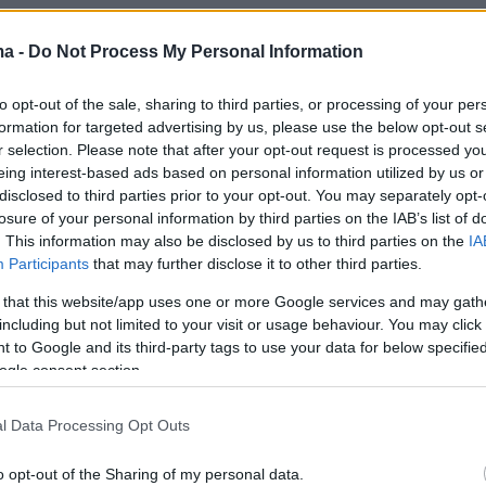
ma -
Do Not Process My Personal Information
ερών οι ΗΠΑ στέλνουν στην κυβέρνηση του
ελένσκι
στρατιωτική βοήθεια ύψους 800 εκατ.
to opt-out of the sale, sharing to third parties, or processing of your per
το οπλικό πακέτο να περιλαμβάνει ελικόπτερα
formation for targeted advertising by us, please use the below opt-out s
owitzer και μη επανδρωμένα αεροσκάφη
r selection. Please note that after your opt-out request is processed y
eing interest-based ads based on personal information utilized by us or
».
disclosed to third parties prior to your opt-out. You may separately opt-
losure of your personal information by third parties on the IAB’s list of
ολλών διεθνών παραγόντων ότι ο πόλεμος
. This information may also be disclosed by us to third parties on the
IA
Participants
that may further disclose it to other third parties.
τώρα αρχίζει», μπορεί να ακούγεται
 αλλά αποτυπώνει την ανησυχία που επικρατεί.
 that this website/app uses one or more Google services and may gath
including but not limited to your visit or usage behaviour. You may click 
ις χθες Παρασκευή ο υπουργός Εξωτερικών τ
 to Google and its third-party tags to use your data for below specifi
λιτειών
Άντονι Μπλίνκεν
δήλωσε ότι ο πόλεμ
ogle consent section.
α μπορεί να διαρκέσει έως το τέλος του 2022,
οί γερουσιαστές μιλούν ακόμα και για
l Data Processing Opt Outs
της τριετούς σύγκρουσης στην Κορέα τη
o opt-out of the Sharing of my personal data.