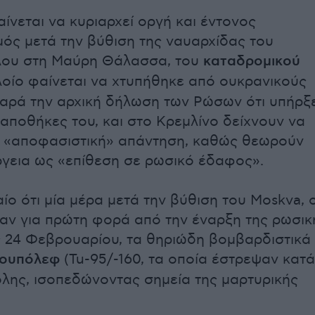
ίνεται να κυριαρχεί οργή και έντονος
ός μετά την βύθιση της ναυαρχίδας του
λου στη Μαύρη Θάλασσα, του
καταδρομικού
πλοίο φαίνεται να χτυπήθηκε από ουκρανικούς
αρά την αρχική δήλωση των Ρώσων ότι υπήρξ
 αποθήκες του, και στο Κρεμλίνο δείχνουν να
α «αποφασιστική» απάντηση, καθώς θεωρούν
ργεια ως «επίθεση σε ρωσικό έδαφος».
αίο ότι μία μέρα μετά την βύθιση του Moskva, ο
ν για πρώτη φορά από την έναρξη της ρωσικ
ς 24 Φεβρουαρίου, τα θηριώδη βομβαρδιστικά
Τουπόλεφ
(Tu-95/-160, τα οποία έστρεψαν κατά
λης, ισοπεδώνοντας σημεία της μαρτυρικής