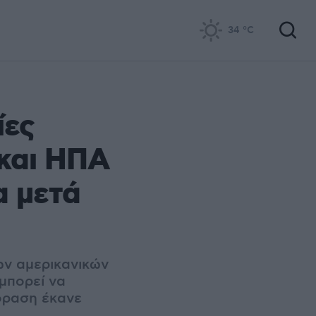
34
°C
ίες
και ΗΠΑ
α μετά
ων αμερικανικών
μπορεί να
εόραση έκανε