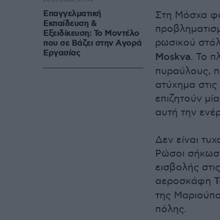
Επαγγελματική
Στη Μόσχα φα
Εκπαίδευση &
προβληματισμ
Εξειδίκευση: Το Mοντέλο
ρωσικού στό
που σε Bάζει στην Aγορά
Eργασίας
Moskva
. Το 
πυραύλους, π
ατύχημα στις
επιζητούν μί
αυτή την ενέ
Δεν είναι τυχ
Ρώσοι σήκωσα
εισβολής στι
αεροσκάφη
της Μαριούπο
πόλης.