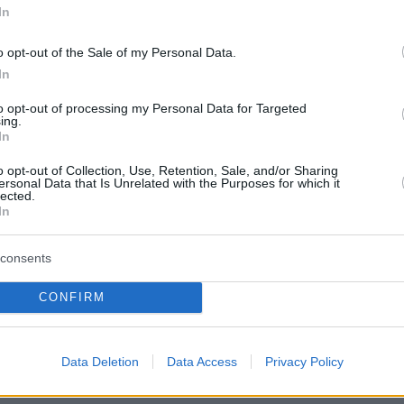
1950.
In
 επικρατεί και στη Μόσχα. Η ρωσική κρατική
o opt-out of the Sale of my Personal Data.
ανε λόγο για «τρίτο παγκόσμιο πόλεμο»,
In
 την κλιμάκωση και την εμπλοκή δεκάδων
to opt-out of processing my Personal Data for Targeted
ing.
ίως του ΝΑΤΟ στον πόλεμο της Ουκρανίας.
In
o opt-out of Collection, Use, Retention, Sale, and/or Sharing
ersonal Data that Is Unrelated with the Purposes for which it
lected.
ο Βολοντιμίρ Ζελένσκι επανήλθε στο
In
να χρησιμοποιηθούν
πυρηνικά όπλα
από τις
μεις, προσθέτοντας ότι «δεν φοβόμαστε, αλλ
consents
 προετοιμαστούμε. Αυτό είναι ένα ζητούμενο ό
CONFIRM
Ουκρανία, αλλά για όλες τις χώρες, για όλον τ
Data Deletion
Data Access
Privacy Policy
 Moskva αλλάζει τα ρωσικά σχέδια