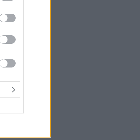
ά
χι
ον