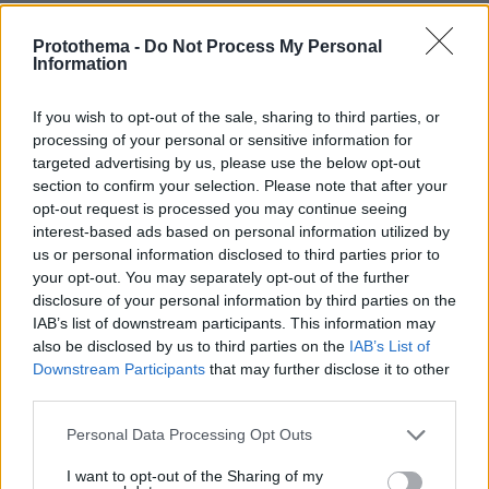
Protothema -
Do Not Process My Personal
Information
ΤΑ ΠΙΟ ΔΗΜΟΦΙΛΗ
If you wish to opt-out of the sale, sharing to third parties, or
processing of your personal or sensitive information for
targeted advertising by us, please use the below opt-out
section to confirm your selection. Please note that after your
opt-out request is processed you may continue seeing
interest-based ads based on personal information utilized by
us or personal information disclosed to third parties prior to
your opt-out. You may separately opt-out of the further
disclosure of your personal information by third parties on the
IAB’s list of downstream participants. This information may
also be disclosed by us to third parties on the
IAB’s List of
Downstream Participants
that may further disclose it to other
third parties.
Please note that this website/app uses one or more Google
Personal Data Processing Opt Outs
services and may gather and store information including but
not limited to your visit or usage behaviour. You may click to
I want to opt-out of the Sharing of my