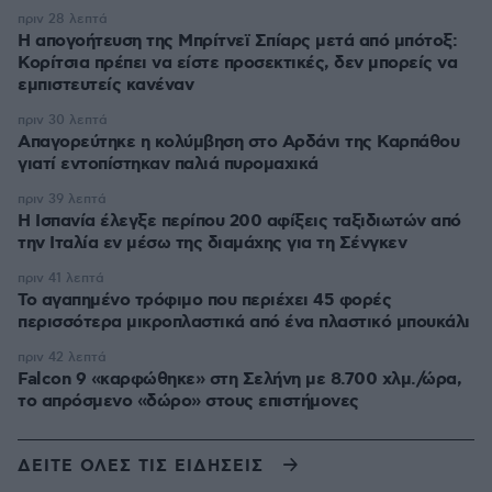
πριν 28 λεπτά
Η απογοήτευση της Μπρίτνεϊ Σπίαρς μετά από μπότοξ:
Κορίτσια πρέπει να είστε προσεκτικές, δεν μπορείς να
εμπιστευτείς κανέναν
πριν 30 λεπτά
Απαγορεύτηκε η κολύμβηση στο Αρδάνι της Καρπάθου
γιατί εντοπίστηκαν παλιά πυρομαχικά
πριν 39 λεπτά
Η Ισπανία έλεγξε περίπου 200 αφίξεις ταξιδιωτών από
την Ιταλία εν μέσω της διαμάχης για τη Σένγκεν
πριν 41 λεπτά
Το αγαπημένο τρόφιμο που περιέχει 45 φορές
περισσότερα μικροπλαστικά από ένα πλαστικό μπουκάλι
πριν 42 λεπτά
Falcon 9 «καρφώθηκε» στη Σελήνη με 8.700 χλμ./ώρα,
το απρόσμενο «δώρο» στους επιστήμονες
ΔΕΙΤΕ ΟΛΕΣ ΤΙΣ ΕΙΔΗΣΕΙΣ