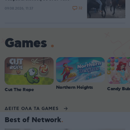
32
09.08.2026, 11:37
Games
Northern Heights
Candy Bub
Cut The Rope
ΔΕΙΤΕ ΟΛΑ ΤΑ GAMES
Best of Network