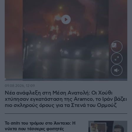
Loaded
:
100.00%
09.08.2026, 12:09
Νέα ανάφλεξη στη Μέση Ανατολή: Οι Χούθι
χτύπησαν εγκατάσταση της Aramco, το Ιράν βάζει
πιο σκληρούς όρους για τα Στενά του Ορμούζ
Το σπίτι του τρόμου στο Άινταχο: Η
νύχτα που τέσσερις φοιτητές