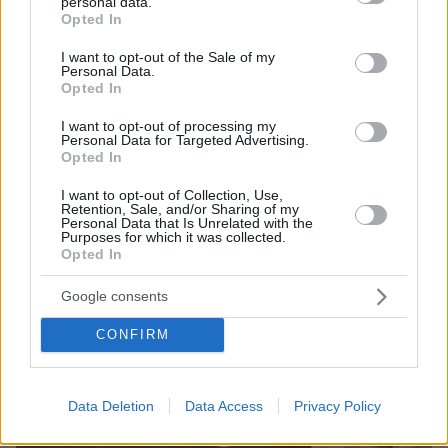
personal data.
grant or deny consent to Google and its third-party tags to
Opted In
use your data for below specified purposes in below Google
consent section.
I want to opt-out of the Sale of my
Personal Data.
09.08.2026, 10:51
Opted In
Ασθενής ξυλοκόπησε νοσηλεύτρια στα Επείγοντα
I want to opt-out of processing my
του Ερυθρού Σταυρού, την άρπαξε από τα μαλλιά
Personal Data for Targeted Advertising.
και τη χτύπησε σε πόρτες - Τι καταγγέλλει η
Opted In
ΠΟΕΔΗΝ
I want to opt-out of Collection, Use,
Retention, Sale, and/or Sharing of my
Personal Data that Is Unrelated with the
Purposes for which it was collected.
Opted In
Google consents
CONFIRM
Data Deletion
Data Access
Privacy Policy