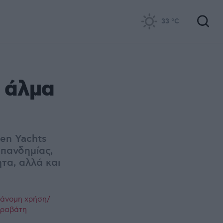
33
°C
ε άλμα
en Yachts
 πανδημίας,
τα, αλλά και
ράνομη χρήση/
παραβάτη