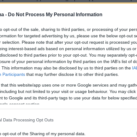
σιος τουρισμός δείχνει να ξαναστέκεται στα
ma -
Do Not Process My Personal Information
to opt-out of the sale, sharing to third parties, or processing of your per
 εκτιμήσεις αναλυτών του κλάδου, οι
formation for targeted advertising by us, please use the below opt-out s
α είναι καλύτερες το φετινό καλοκαίρι σε
r selection. Please note that after your opt-out request is processed y
 πέρυσι, όπου έγιναν πολλές ακυρώσεις, αλλά
eing interest-based ads based on personal information utilized by us or
disclosed to third parties prior to your opt-out. You may separately opt-
ς πελάτες οψιόν για το 2021. Οπότε
losure of your personal information by third parties on the IAB’s list of
ι περσινές ναυλώσεις που μετατέθηκαν
. This information may also be disclosed by us to third parties on the
IA
 τις καινούριες και αναμένεται να φτάσουν σε
Participants
that may further disclose it to other third parties.
0% του 2019 που ήταν υπέροχη χρονιά.
 that this website/app uses one or more Google services and may gath
including but not limited to your visit or usage behaviour. You may click 
 to Google and its third-party tags to use your data for below specifi
ωση των θετικών εξελίξεων στο yachting
ogle consent section.
ντας στο «ΘΕΜΑ» ο κ.
Γιάννης Δράγνης
,
σύμβουλος του ομίλου Goldenport, με στόλο
l Data Processing Opt Outs
νόπλοια, φορτηγά πλοία και πλοία μεταφοράς
o opt-out of the Sharing of my personal data.
κιβωτίων, αλλά και της Golden Yachts,