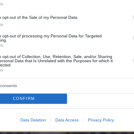
In
ου ναυπηγεί στην Ελλάδα και διαχειρίζεται
, τα οποία γίνονται αντικείμενο θαυμασμού
o opt-out of the Sale of my Personal Data.
ικό και προσελκύουν υψηλό τουρισμό στις
In
θάλασσες.
to opt-out of processing my Personal Data for Targeted
ing.
In
o opt-out of Collection, Use, Retention, Sale, and/or Sharing
ersonal Data that Is Unrelated with the Purposes for which it
lected.
In
consents
CONFIRM
Data Deletion
Data Access
Privacy Policy