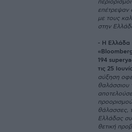
περιορισμοί
επέτρεψαν 
με τους κα
στην Ελλάδ
- Η Ελλάδα 
«Bloomberg
194 superya
τις 25 Ιουν
αύξηση οφεί
θαλάσσιου 
αποτελούσε
προορισμού
θάλασσες, τ
Ελλάδας συ
θετική προβ