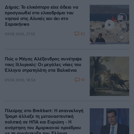
Δήμας: Το ελικόπτερο είχε άδεια να
προσγειωθεί στο ελικοδρόμιο του
νησιού στις Αλυκές και όχι στο
Σαρακήνικο
83
09.08.2026, 21:55
Loaded
:
100.00%
Πώς ο Μέγας Αλέξανδρος συνέτριψε
τους Ιλλυριούς: Οι μεγάλες νίκες του
Έλληνα στρατηλάτη στα Βαλκάνια
92
09.08.2026, 18:54
Πλεύρης στο Breitbart: Η επανεκλογή
Τραμπ άλλαξε τη μεταναστευτική
πολιτική σε ΗΠΑ και Ευρώπη - Η
ανάρτηση του Αμερικανού προέδρου
με τη συνέντευξη του Έλληνα