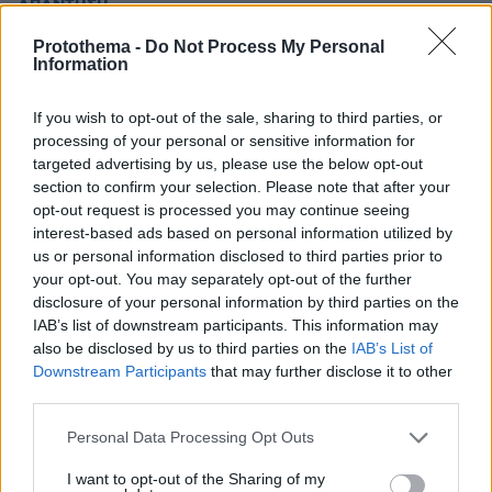
ΑΠΑΝΤΗΣΗ
Protothema -
Do Not Process My Personal
μια χαρα θα την βγαλει
Information
21.06.2021, 11:39
Πλεον οι φυλακισμενοι δν τιμωρουν
If you wish to opt-out of the sale, sharing to third parties, or
φονιαδες,παιδεραστες κτλ…Γιατι ειναι γεματες απο
processing of your personal or sensitive information for
Πακια και Αλβανους που σιγα μην ασχοληθουν….
targeted advertising by us, please use the below opt-out
ΑΠΑΝΤΗΣΗ
section to confirm your selection. Please note that after your
opt-out request is processed you may continue seeing
interest-based ads based on personal information utilized by
us or personal information disclosed to third parties prior to
ΦΟΡΤΩΣΗ ΠΕΡΙΣΣΟΤΕΡΩΝ ΣΧΟΛΙΩΝ
your opt-out. You may separately opt-out of the further
disclosure of your personal information by third parties on the
IAB’s list of downstream participants. This information may
ΠΡΟΣΘΗΚΗ ΣΧΟΛΙΟΥ
also be disclosed by us to third parties on the
IAB’s List of
Downstream Participants
that may further disclose it to other
third parties.
ΌΝΟΜΑ *
Please note that this website/app uses one or more Google
Personal Data Processing Opt Outs
services and may gather and store information including but
not limited to your visit or usage behaviour. You may click to
I want to opt-out of the Sharing of my