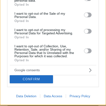
personal data.
grant or deny consent to Google and its third-party tags to
Opted In
use your data for below specified purposes in below Google
EMAIL
consent section.
I want to opt-out of the Sale of my
Personal Data.
Opted In
I want to opt-out of processing my
Personal Data for Targeted Advertising.
ΣΧΌΛΙΟ *
Opted In
I want to opt-out of Collection, Use,
Retention, Sale, and/or Sharing of my
Personal Data that Is Unrelated with the
Purposes for which it was collected.
Opted In
Google consents
CONFIRM
Απομένουν
2500
χαρακτήρες
Data Deletion
Data Access
Privacy Policy