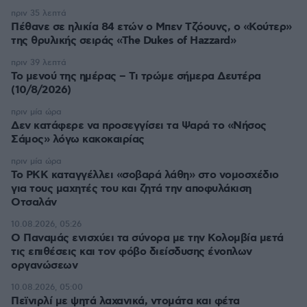
πριν 35 λεπτά
Πέθανε σε ηλικία 84 ετών ο Μπεν Τζόουνς, ο «Κούτερ»
της θρυλικής σειράς «The Dukes of Hazzard»
πριν 39 λεπτά
Το μενού της ημέρας – Τι τρώμε σήμερα Δευτέρα
(10/8/2026)
πριν μία ώρα
Δεν κατάφερε να προσεγγίσει τα Ψαρά το «Νήσος
Σάμος» λόγω κακοκαιρίας
πριν μία ώρα
Το PKK καταγγέλλει «σοβαρά λάθη» στο νομοσχέδιο
για τους μαχητές του και ζητά την αποφυλάκιση
Οτσαλάν
10.08.2026, 05:26
O Παναμάς ενισχύει τα σύνορα με την Κολομβία μετά
τις επιθέσεις και τον φόβο διείσδυσης ένοπλων
οργανώσεων
10.08.2026, 05:00
Πεϊνιρλί με ψητά λαχανικά, ντομάτα και φέτα