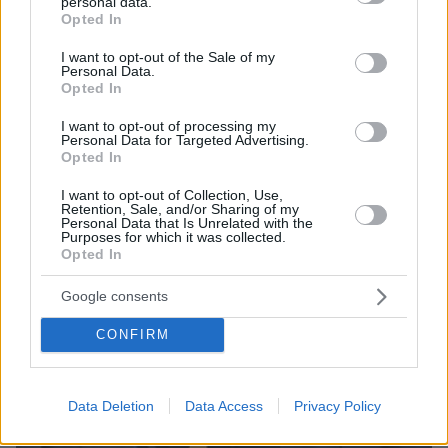
personal data.
grant or deny consent to Google and its third-party tags to
Opted In
10.08.2026, 11:37
use your data for below specified purposes in below Google
Forbes: Οι καλύτεροι προορισμοί στον κόσμο για
consent section.
I want to opt-out of the Sale of my
να ζήσεις μετά την σύνταξη, ανάμεσά τους και
Personal Data.
Opted In
τέσσερις πόλεις της Ελλάδας
I want to opt-out of processing my
Personal Data for Targeted Advertising.
Opted In
I want to opt-out of Collection, Use,
Retention, Sale, and/or Sharing of my
Personal Data that Is Unrelated with the
Purposes for which it was collected.
Opted In
Google consents
CONFIRM
Data Deletion
Data Access
Privacy Policy