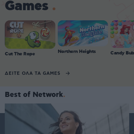
Games
Northern Heights
Candy Bub
Cut The Rope
ΔΕΙΤΕ ΟΛΑ ΤΑ GAMES
Best of Network