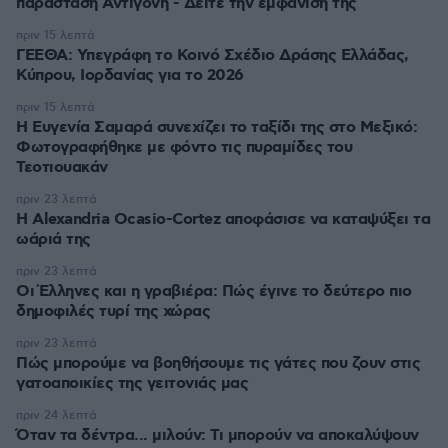
παράσταση Αντιγόνη - Δείτε την εμφάνισή της
πριν 15 λεπτά
ΓΕΕΘΑ: Υπεγράφη το Κοινό Σχέδιο Δράσης Ελλάδας,
Κύπρου, Ιορδανίας για το 2026
πριν 15 λεπτά
Η Ευγενία Σαμαρά συνεχίζει το ταξίδι της στο Μεξικό:
Φωτογραφήθηκε με φόντο τις πυραμίδες του
Τεοτιουακάν
πριν 23 λεπτά
Η Alexandria Ocasio-Cortez αποφάσισε να καταψύξει τα
ωάριά της
πριν 23 λεπτά
Οι Έλληνες και η γραβιέρα: Πώς έγινε το δεύτερο πιο
δημοφιλές τυρί της χώρας
πριν 23 λεπτά
Πώς μπορούμε να βοηθήσουμε τις γάτες που ζουν στις
γατοαποικίες της γειτονιάς μας
πριν 24 λεπτά
Όταν τα δέντρα... μιλούν: Τι μπορούν να αποκαλύψουν