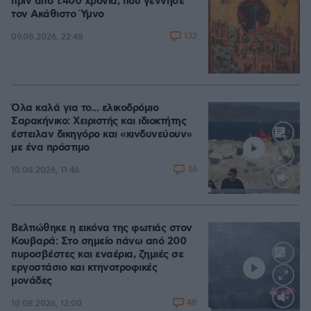
πριν από 1.400 χρόνια, που γέννησε
τον Ακάθιστο Ύμνο
132
09.08.2026, 22:48
Όλα καλά για το... ελικοδρόμιο
Σαρακήνικο: Χειριστής και ιδιοκτήτης
έστειλαν δικηγόρο και «κινδυνεύουν»
με ένα πρόστιμο
36
10.08.2026, 11:46
Loaded
:
100.00%
Βελτιώθηκε η εικόνα της φωτιάς στον
Κουβαρά: Στο σημείο πάνω από 200
πυροσβέστες και εναέρια, ζημιές σε
εργοστάσιο και κτηνοτροφικές
μονάδες
48
10.08.2026, 12:00