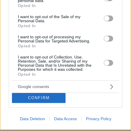
σε περισσότερους από 600.000 ανθρώπους
personal data.
grant or deny consent to Google and its third-party tags to
Opted In
από τα τέλη Δεκεμβρίου, όταν και
use your data for below specified purposes in below Google
consent section.
πρωτοεμφανίστηκε στην Κίνα έως σήμερα.
I want to opt-out of the Sale of my
Personal Data.
Opted In
Βάσει λοιπόν των παραπάνω δεδομένων, απο
I want to opt-out of processing my
σήμερα η
υποχρεωτική χρήση μάσκας
ισχύει
Personal Data for Targeted Advertising.
σε καταστήματα λιανικής και υπηρεσίες, ΔΕΚΟ,
Opted In
τράπεζες, ιατρεία, δημοτικά καταστήματα,
I want to opt-out of Collection, Use,
καταστήματα τροφίμων (φούρνους,
Retention, Sale, and/or Sharing of my
Personal Data that Is Unrelated with the
κρεοπωλεία κ.α.), κομμωτήρια και κέντρα
Purposes for which it was collected.
Opted In
αισθητικής. Ο υφυπουργός Πολιτικής
Νίκος Χαρδαλιάς
Προστασίας,
τόνισε για
Google consents
πολλοστή φορά ότι πρέπει να τηρούνται πιστά
CONFIRM
οι κανόνες υγιεινής και να αποφεύγονται οι
συναθροίσεις, υπογραμμίζοντας ότι η αύξηση
των εγχώριων κρουσμάτων δεν πρέπει να
Data Deletion
Data Access
Privacy Policy
προκαλεί πανικό, ούτε όμως εφησυχασμό.