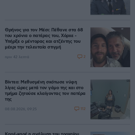
Θρήνος για τον Μέσι: Πέθανε στα 68
του χρόνια ο πατέρας του, Χόρχε -
Υπήρξε ο μέντορας και ατζέντης του
μέχρι την τελευταία στιγμή
2
πριν 42 λεπτά
Βίντεο: Μεθυσμένη σκότωσε νύφη
λίγες ώρες μετά τον γάμο της και στο
τμήμα ζητούσε κλαίγοντας τον πατέρα
της
112
08.08.2026, 09:25
Καρέ-καρέ η ανάλυση του τροχαίου