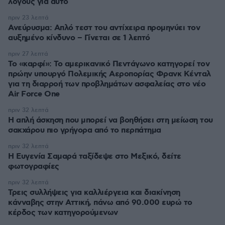
λόγους για αυτό
πριν 23 λεπτά
Ανεύρυσμα: Απλό τεστ του αντίχειρα προμηνύει τον
αυξημένο κίνδυνο – Γίνεται σε 1 λεπτό
πριν 27 λεπτά
Το «καρφί»: Το αμερικανικό Πεντάγωνο κατηγορεί τον
πρώην υπουργό Πολεμικής Αεροπορίας Φρανκ Κένταλ
για τη διαρροή των προβλημάτων ασφαλείας στο νέο
Air Force One
πριν 32 λεπτά
Η απλή άσκηση που μπορεί να βοηθήσει στη μείωση του
σακχάρου πιο γρήγορα από το περπάτημα
πριν 32 λεπτά
Η Ευγενία Σαμαρά ταξίδεψε στο Μεξικό, δείτε
φωτογραφίες
πριν 32 λεπτά
Τρεις συλλήψεις για καλλιέργεια και διακίνηση
κάνναβης στην Αττική, πάνω από 90.000 ευρώ το
κέρδος των κατηγορούμενων