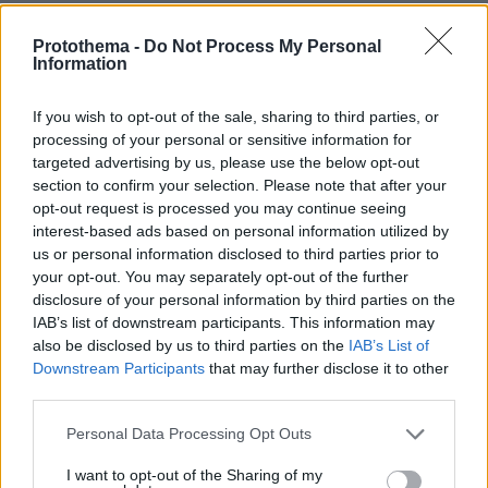
Ίδια εικόνα και στα μπουζούκια. Ενώ ξεκίνησαν
Protothema -
Do Not Process My Personal
τηρώντας σχολαστικά όλα τα μέτρα στη πορεία
Information
και σε αρκετά μαγαζιά στην πρωτεύουσα και
If you wish to opt-out of the sale, sharing to third parties, or
στην επαρχία ο σχεδιασμός πήγε στο κάλαθο
processing of your personal or sensitive information for
των σκουπιδιών. Μετά τις τρεις τα ξημερώματα
targeted advertising by us, please use the below opt-out
όλο το μαγαζί γίνεται μια παρέα χωρίς να
section to confirm your selection. Please note that after your
τηρούνται καν οι αποστάσεις.
opt-out request is processed you may continue seeing
interest-based ads based on personal information utilized by
us or personal information disclosed to third parties prior to
Την ίδια στιγμή το άνοιγμα των πτήσεων έφερε
your opt-out. You may separately opt-out of the further
όπως ήταν αναμενόμενο άλλωστε τα λεγόμενα
disclosure of your personal information by third parties on the
«εισαγόμενα» κρούσματα, τα οποία σε
IAB’s list of downstream participants. This information may
also be disclosed by us to third parties on the
IAB’s List of
συνδυασμό με τον συνωστισμό στις πλατείες,
Downstream Participants
that may further disclose it to other
στα μέσα μεταφοράς και στα μαγαζιά
third parties.
εντείνουν τις ανησυχίες για διασπορά της
Please note that this website/app uses one or more Google
νόσου. Την ώρα που παγκοσμίως η πανδημία
Personal Data Processing Opt Outs
services and may gather and store information including but
βρίσκεται σε έξαρση, έχοντας στοιχίσει τη ζωή
not limited to your visit or usage behaviour. You may click to
I want to opt-out of the Sharing of my