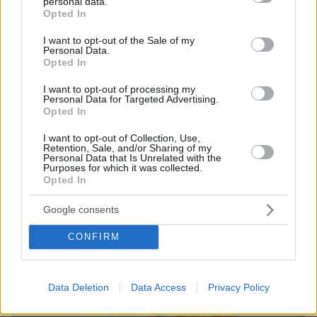
personal data.
grant or deny consent to Google and its third-party tags to
Opted In
use your data for below specified purposes in below Google
Thema Insights
consent section.
I want to opt-out of the Sale of my
Personal Data.
Opted In
I want to opt-out of processing my
Personal Data for Targeted Advertising.
Opted In
I want to opt-out of Collection, Use,
Retention, Sale, and/or Sharing of my
Personal Data that Is Unrelated with the
Purposes for which it was collected.
Opted In
Google consents
CONFIRM
Data Deletion
Data Access
Privacy Policy