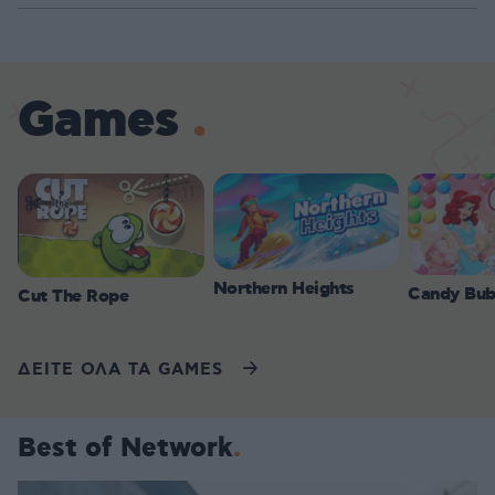
Games
Northern Heights
Candy Bub
Cut The Rope
ΔΕΙΤΕ ΟΛΑ ΤΑ GAMES
Best of Network