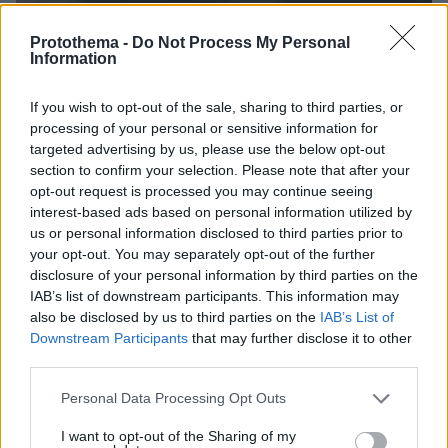
Protothema -
Do Not Process My Personal
Information
If you wish to opt-out of the sale, sharing to third parties, or
processing of your personal or sensitive information for
targeted advertising by us, please use the below opt-out
section to confirm your selection. Please note that after your
opt-out request is processed you may continue seeing
interest-based ads based on personal information utilized by
us or personal information disclosed to third parties prior to
your opt-out. You may separately opt-out of the further
disclosure of your personal information by third parties on the
IAB’s list of downstream participants. This information may
also be disclosed by us to third parties on the
IAB’s List of
Downstream Participants
that may further disclose it to other
third parties.
05.07.2020, 17:36
Please note that this website/app uses one or more Google
Personal Data Processing Opt Outs
Γουδή - Βίντεο: Συνωστισμός σε παραδοσιακό γλέντι 2.000
services and may gather and store information including but
ατόμων με τη Γωγώ Τσαμπά
not limited to your visit or usage behaviour. You may click to
I want to opt-out of the Sharing of my