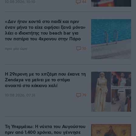
44
10.08.2026, 10:10
«Δεν ήταν κοντά στο παιδί και πριν
έναν μήνα το είχε αφήσει ξανά μόνο»
λέει ο ιδιοκτήτης του beach bar για
τον πατέρα του 4χρονου στην Πάρο
10
πριν μία ώρα
Η 29χρονη με το χιτζάμπ που έκανε τη
Zendaya να μείνει με το στόμα
ανοιχτό στο κόκκινο χαλί
79
10.08.2026, 07:31
Τη Υπερμάχω: Η νύχτα του Αυγούστου
πριν από 1.400 χρόνια, που γέννησε