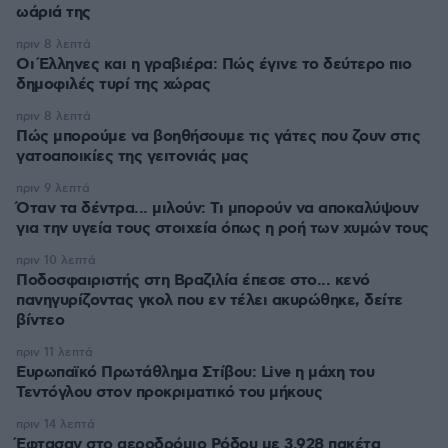
ωάριά της
πριν 8 λεπτά
Οι Έλληνες και η γραβιέρα: Πώς έγινε το δεύτερο πιο
δημοφιλές τυρί της χώρας
πριν 8 λεπτά
Πώς μπορούμε να βοηθήσουμε τις γάτες που ζουν στις
γατοαποικίες της γειτονιάς μας
πριν 9 λεπτά
Όταν τα δέντρα... μιλούν: Τι μπορούν να αποκαλύψουν
για την υγεία τους στοιχεία όπως η ροή των χυμών τους
πριν 10 λεπτά
Ποδοσφαιριστής στη Βραζιλία έπεσε στο... κενό
πανηγυρίζοντας γκολ που εν τέλει ακυρώθηκε, δείτε
βίντεο
πριν 11 λεπτά
Ευρωπαϊκό Πρωτάθλημα Στίβου: Live η μάχη του
Τεντόγλου στον προκριματικό του μήκους
πριν 14 λεπτά
Έφτασαν στο αεροδρόμιο Ρόδου με 3.928 πακέτα