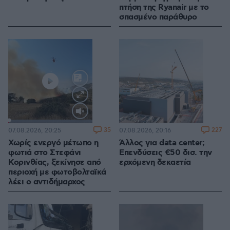
πτήση της Ryanair με το
σπασμένο παράθυρο
Loaded
:
100.00%
35
227
07.08.2026, 20:25
07.08.2026, 20:16
Χωρίς ενεργό μέτωπο η
Άλλος για data center;
φωτιά στο Στεφάνι
Επενδύσεις €50 δισ. την
Κορινθίας, ξεκίνησε από
ερχόμενη δεκαετία
περιοχή με φωτοβολταϊκά
λέει ο αντιδήμαρχος