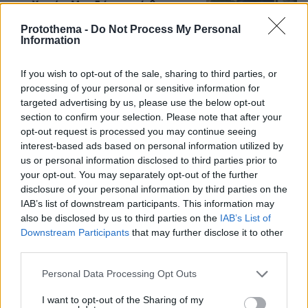
στα Χανιά: «Μας δώσατε αίσθημα
ασφάλειας»
Protothema -
Do Not Process My Personal
Information
3
07.08.2026, 10:26
If you wish to opt-out of the sale, sharing to third parties, or
processing of your personal or sensitive information for
Συγκίνηση στο Πόρτο Γερμενό: Σκύλος
targeted advertising by us, please use the below opt-out
γύρισε σοβαρά τραυματισμένος στο
section to confirm your selection. Please note that after your
σπίτι που τον φρόντιζαν μία εβδομάδα
opt-out request is processed you may continue seeing
μετά τη φωτιά
interest-based ads based on personal information utilized by
5
07.08.2026, 21:57
us or personal information disclosed to third parties prior to
your opt-out. You may separately opt-out of the further
disclosure of your personal information by third parties on the
IAB’s list of downstream participants. This information may
also be disclosed by us to third parties on the
IAB’s List of
Games
Downstream Participants
that may further disclose it to other
third parties.
Please note that this website/app uses one or more Google
Personal Data Processing Opt Outs
services and may gather and store information including but
not limited to your visit or usage behaviour. You may click to
I want to opt-out of the Sharing of my