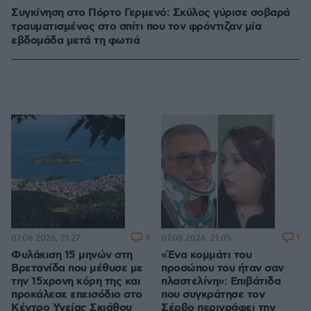
Συγκίνηση στο Πόρτο Γερμενό: Σκύλος γύρισε σοβαρά
τραυματισμένος στο σπίτι που τον φρόντιζαν μία
εβδομάδα μετά τη φωτιά
4
1
07.08.2026, 21:27
07.08.2026, 21:05
Φυλάκιση 15 μηνών στη
«Ένα κομμάτι του
Βρετανίδα που μέθυσε με
προσώπου του ήταν σαν
την 15χρονη κόρη της και
πλαστελίνη»: Επιβάτιδα
προκάλεσε επεισόδιο στο
που συγκράτησε τον
Κέντρο Υγείας Σκιάθου
Σέρβο περιγράφει την