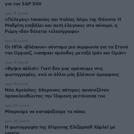
για τον S&P 500
πριν 11 λεπτά
«Πόλεμος» Ισπανίας και Ιταλίας λόγω της Θέουτα: Η
Μαδρίτη επιβάλει και αυτή έλεγχους στα σύνορα, η
Ρώμη «δεν δέχεται τελεσίγραφα»
πριν 15 λεπτά
Οι ΗΠΑ «βλέπουν» σύντομα μια συμφωνία για τα Στενά
του Ορμούζ, «υπάρχει πρόοδος μεταξύ Ιράν και Ομάν»
πριν 19 λεπτά
«Βγήκα χάλια!»: Γιατί δεν μας αρέσουμε στις
φωτογραφίες, ενώ οι άλλοι μάς βλέπουν όμορφους
πριν 19 λεπτά
Νέα Αγχίαλος: 66χρονος σάτυρος αυνανιζόταν
πρακολουθώντας την 13χρονη γειτόνισσα του
πριν 28 λεπτά
Μπορούμε να καταψύξουμε τα σύκα;
πριν 30 λεπτά
Η φωτογραφία της 61χρονης Ελίζαμπεθ Χάρλεϊ με
μπικίνι