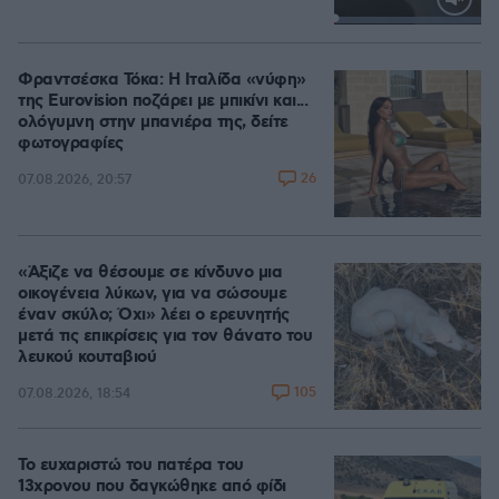
Loaded
:
100.00%
Φραντσέσκα Τόκα: Η Ιταλίδα «νύφη»
της Eurovision ποζάρει με μπικίνι και...
ολόγυμνη στην μπανιέρα της, δείτε
φωτογραφίες
26
07.08.2026, 20:57
«Άξιζε να θέσουμε σε κίνδυνο μια
οικογένεια λύκων, για να σώσουμε
έναν σκύλο; Όχι» λέει ο ερευνητής
μετά τις επικρίσεις για τον θάνατο του
λευκού κουταβιού
105
07.08.2026, 18:54
Το ευχαριστώ του πατέρα του
13χρονου που δαγκώθηκε από φίδι