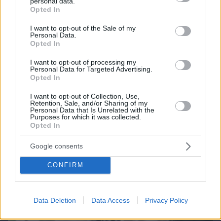
personal data.
grant or deny consent to Google and its third-party tags to
Opted In
use your data for below specified purposes in below Google
consent section.
Northern Heights
I want to opt-out of the Sale of my
Candy Bub
Cut The Rope
Personal Data.
Opted In
I want to opt-out of processing my
ΔΕΙΤΕ ΟΛΑ ΤΑ GAMES
Personal Data for Targeted Advertising.
Opted In
Best of Network
I want to opt-out of Collection, Use,
Retention, Sale, and/or Sharing of my
Personal Data that Is Unrelated with the
Purposes for which it was collected.
Opted In
Google consents
CONFIRM
Data Deletion
Data Access
Privacy Policy