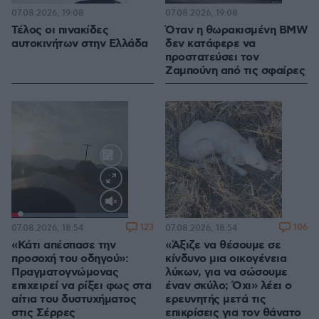
07.08.2026, 19:08
07.08.2026, 19:08
Τέλος οι πινακίδες
Όταν η θωρακισμένη BMW
αυτοκινήτων στην Ελλάδα
δεν κατάφερε να
προστατεύσει τον
Ζαμπούνη από τις σφαίρες
Loaded
:
100.00%
123
106
07.08.2026, 18:54
07.08.2026, 18:54
«Κάτι απέσπασε την
«Άξιζε να θέσουμε σε
προσοχή του οδηγού»:
κίνδυνο μια οικογένεια
Πραγματογνώμονας
λύκων, για να σώσουμε
επιχειρεί να ρίξει φως στα
έναν σκύλο; Όχι» λέει ο
αίτια του δυστυχήματος
ερευνητής μετά τις
στις Σέρρες
επικρίσεις για τον θάνατο